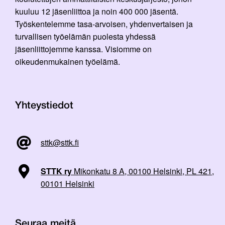
kuuluu 12 jäsenliittoa ja noin 400 000 jäsentä.
Työskentelemme tasa-arvoisen, yhdenvertaisen ja
turvallisen työelämän puolesta yhdessä
jäsenliittojemme kanssa. Visiomme on
oikeudenmukainen työelämä.
Yhteystiedot
sttk@sttk.fi
STTK ry
Mikonkatu 8 A, 00100 Helsinki, PL 421,
00101 Helsinki
Seuraa meitä