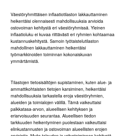
Väestöryhmittäisen inflaatiotilaston lakkauttaminen
heikentäisi olennaisesti mahdollisuuksia arvioida
ostovoiman kehitystä eri väestöryhmissä. Yleinen
inflaatioluku ei kuvaa riittävästi eri ryhmien kohtaamaa
kustannuskehitystä. Samoin työtaistelutilaston
mahdollinen lakkauttaminen heikentäisi
työmarkkinoiden toiminnan kokonaiskuvan
ymmärtämistä.
Tilastojen tietosisältöjen supistaminen, kuten alue- ja
ammattikohtaisten tietojen karsiminen, heikentäisi
mahdollisuuksia tarkastella eroja väestöryhmien,
alueiden ja toimialojen välillä. Tämä vaikeuttaisi
palkkatasa-arvon, alueellisen kehityksen ja
eriarvoisuuden seurantaa. Alueellisen tiedon
tarkkuuden heikentyminen puolestaan vaikeuttaisi
elinkustannusten ja ostovoiman alueellisten erojen
arviointia. Myös talouden ja yritystoiminnan kehitystä