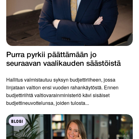
Purra pyrkii päättämään jo
seuraavan vaalikauden säästöistä
Hallitus valmistautuu syksyn budjettiriiheen, jossa
linjataan valtion ensi vuoden rahankäytöstä. Ennen
budjettiriihtä valtiovarainministeriö kävi sisäiset
budjettineuvottelunsa, joiden tulosta...
BLOGI