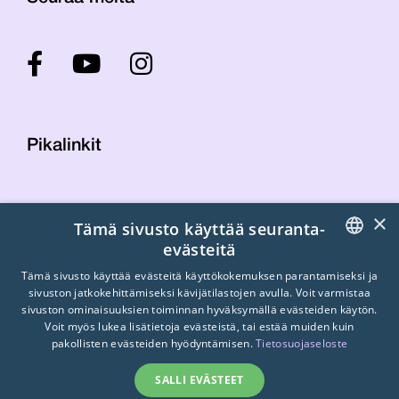
Pikalinkit
Yhteystiedot
×
Tämä sivusto käyttää seuranta-
Laskutustiedot
evästeitä
STTK:n kuvapankki
FINNISH
Tietosuojaseloste
Tämä sivusto käyttää evästeitä käyttökokemuksen parantamiseksi ja
sivuston jatkokehittämiseksi kävijätilastojen avulla. Voit varmistaa
Turvallisemman tilan periaatteet
ENGLISH
sivuston ominaisuuksien toiminnan hyväksymällä evästeiden käytön.
Voit myös lukea lisätietoja evästeistä, tai estää muiden kuin
SWEDISH
pakollisten evästeiden hyödyntämisen.
Tietosuojaseloste
SALLI EVÄSTEET