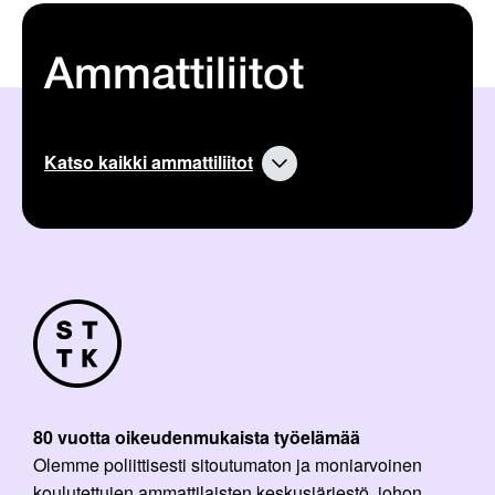
Ammattiliitot
Katso kaikki ammattiliitot
80 vuotta oikeudenmukaista työelämää
Olemme poliittisesti sitoutumaton ja moniarvoinen
koulutettujen ammattilaisten keskusjärjestö, johon