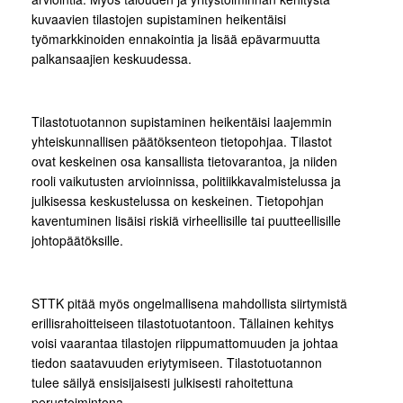
kuvaavien tilastojen supistaminen heikentäisi
työmarkkinoiden ennakointia ja lisää epävarmuutta
palkansaajien keskuudessa.
Tilastotuotannon supistaminen heikentäisi laajemmin
yhteiskunnallisen päätöksenteon tietopohjaa. Tilastot
ovat keskeinen osa kansallista tietovarantoa, ja niiden
rooli vaikutusten arvioinnissa, politiikkavalmistelussa ja
julkisessa keskustelussa on keskeinen. Tietopohjan
kaventuminen lisäisi riskiä virheellisille tai puutteellisille
johtopäätöksille.
STTK pitää myös ongelmallisena mahdollista siirtymistä
erillisrahoitteiseen tilastotuotantoon. Tällainen kehitys
voisi vaarantaa tilastojen riippumattomuuden ja johtaa
tiedon saatavuuden eriytymiseen. Tilastotuotannon
tulee säilyä ensisijaisesti julkisesti rahoitettuna
perustoimintona.