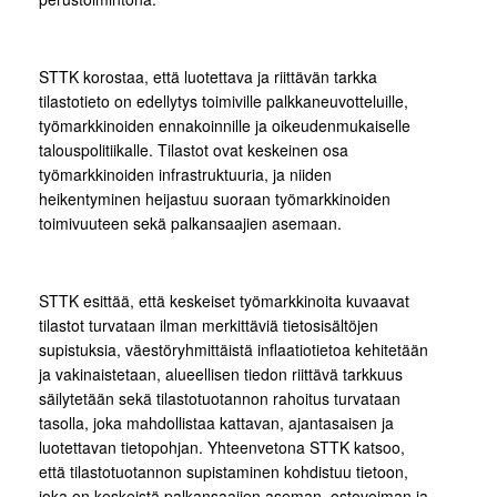
STTK korostaa, että luotettava ja riittävän tarkka
tilastotieto on edellytys toimiville palkkaneuvotteluille,
työmarkkinoiden ennakoinnille ja oikeudenmukaiselle
talouspolitiikalle. Tilastot ovat keskeinen osa
työmarkkinoiden infrastruktuuria, ja niiden
heikentyminen heijastuu suoraan työmarkkinoiden
toimivuuteen sekä palkansaajien asemaan.
STTK esittää, että keskeiset työmarkkinoita kuvaavat
tilastot turvataan ilman merkittäviä tietosisältöjen
supistuksia, väestöryhmittäistä inflaatiotietoa kehitetään
ja vakinaistetaan, alueellisen tiedon riittävä tarkkuus
säilytetään sekä tilastotuotannon rahoitus turvataan
tasolla, joka mahdollistaa kattavan, ajantasaisen ja
luotettavan tietopohjan. Yhteenvetona STTK katsoo,
että tilastotuotannon supistaminen kohdistuu tietoon,
joka on keskeistä palkansaajien aseman, ostovoiman ja