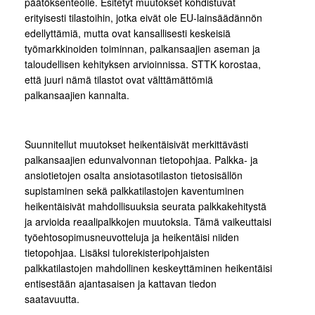
päätöksenteolle. Esitetyt muutokset kohdistuvat
erityisesti tilastoihin, jotka eivät ole EU-lainsäädännön
edellyttämiä, mutta ovat kansallisesti keskeisiä
työmarkkinoiden toiminnan, palkansaajien aseman ja
taloudellisen kehityksen arvioinnissa. STTK korostaa,
että juuri nämä tilastot ovat välttämättömiä
palkansaajien kannalta.
Suunnitellut muutokset heikentäisivät merkittävästi
palkansaajien edunvalvonnan tietopohjaa. Palkka- ja
ansiotietojen osalta ansiotasotilaston tietosisällön
supistaminen sekä palkkatilastojen kaventuminen
heikentäisivät mahdollisuuksia seurata palkkakehitystä
ja arvioida reaalipalkkojen muutoksia. Tämä vaikeuttaisi
työehtosopimusneuvotteluja ja heikentäisi niiden
tietopohjaa. Lisäksi tulorekisteripohjaisten
palkkatilastojen mahdollinen keskeyttäminen heikentäisi
entisestään ajantasaisen ja kattavan tiedon
saatavuutta.