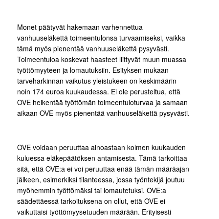
Monet päätyvät hakemaan varhennettua
vanhuuseläkettä toimeentulonsa turvaamiseksi, vaikka
tämä myös pienentää vanhuuseläkettä pysyvästi.
Toimeentuloa koskevat haasteet liittyvät muun muassa
työttömyyteen ja lomautuksiin. Esityksen mukaan
tarveharkinnan vaikutus yleistukeen on keskimäärin
noin 174 euroa kuukaudessa. Ei ole perusteltua, että
OVE heikentää työttömän toimeentuloturvaa ja samaan
aikaan OVE myös pienentää vanhuuseläkettä pysyvästi.
OVE voidaan peruuttaa ainoastaan kolmen kuukauden
kuluessa eläkepäätöksen antamisesta. Tämä tarkoittaa
sitä, että OVE:a ei voi peruuttaa enää tämän määräajan
jälkeen, esimerkiksi tilanteessa, jossa työntekijä joutuu
myöhemmin työttömäksi tai lomautetuksi. OVE:a
säädettäessä tarkoituksena on ollut, että OVE ei
vaikuttaisi työttömyysetuuden määrään. Erityisesti