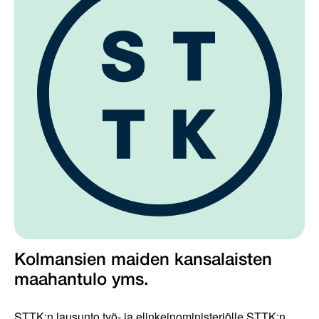
Kolmansien maiden kansalaisten
maahantulo yms.
STTK:n lausunto työ- ja elinkeinoministeriölle STTK:n