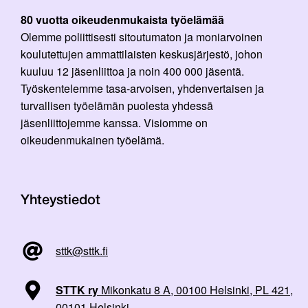
80 vuotta oikeudenmukaista työelämää
Olemme poliittisesti sitoutumaton ja moniarvoinen
koulutettujen ammattilaisten keskusjärjestö, johon
kuuluu 12 jäsenliittoa ja noin 400 000 jäsentä.
Työskentelemme tasa-arvoisen, yhdenvertaisen ja
turvallisen työelämän puolesta yhdessä
jäsenliittojemme kanssa. Visiomme on
oikeudenmukainen työelämä.
Yhteystiedot
sttk@sttk.fi
STTK ry
Mikonkatu 8 A, 00100 Helsinki, PL 421,
00101 Helsinki