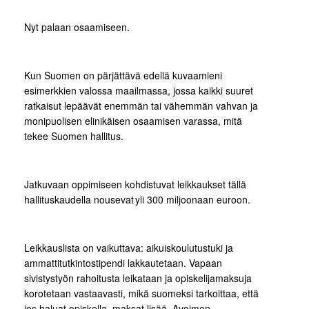
Nyt palaan osaamiseen.
Kun Suomen on pärjättävä edellä kuvaamieni
esimerkkien valossa maailmassa, jossa kaikki suuret
ratkaisut lepäävät enemmän tai vähemmän vahvan ja
monipuolisen elinikäisen osaamisen varassa, mitä
tekee Suomen hallitus.
Jatkuvaan oppimiseen kohdistuvat leikkaukset tällä
hallituskaudella nousevat yli 300 miljoonaan euroon.
Leikkauslista on vaikuttava: aikuiskoulutustuki ja
ammattitutkintostipendi lakkautetaan. Vapaan
sivistystyön rahoitusta leikataan ja opiskelijamaksuja
korotetaan vastaavasti, mikä suomeksi tarkoittaa, että
jos haluat opiskella, maksat lisää. Avoimen