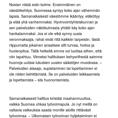
Nostan niistä esiin kolme. Ensimmäinen on
väestökehitys. Suomessa syntyy koko ajan vähemmän
lapsia. Samanaikaisesti väestömme ikääntyy, eläköityy
ja elää yhä vanhemmaksi. Hyvinvointiyhteiskunnan ja
sen palveluiden näkökulmasta yhtälö käy koko ajan
hankalammaksi. Jos ei ole eikä synny uusia
veronmaksajia, rahat eivät riitä kaikkiin tarpeisiin. Iästä
riippumatta jokainen ansaitsee silti turvaa, hoitoa ja
huolenpitoa. Tällä hetkellä emme voi luottaa siihen, että
niin tapahtuu. Viimeksi hallituksen kehysriihestä saimme
huonoja uutisia lukuisien uusien säästöjen muodossa. –
Palveluiden alasajo, supistaminen tai lopettaminen ei
ole niiden kehittämistä. Se on palveluiden leikkaamista
ja lopettamista – siis huonontamista.
Samanaikaisesti hallitus kiristää maahanmuuttoa,
vaikka Suomea uhkaa työvoimapula. Jo nyt meillä on
valtavia vaikeuksia saada monille aloille riittävästi
työvoimaa. – Ulkomaisen työvoiman hyljeksiminen ei