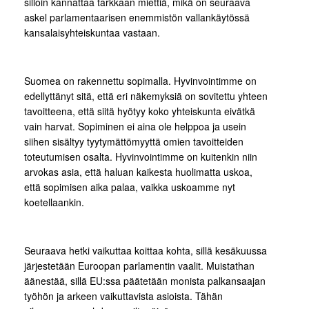
silloin kannattaa tarkkaan miettiä, mikä on seuraava
askel parlamentaarisen enemmistön vallankäytössä
kansalaisyhteiskuntaa vastaan.
Suomea on rakennettu sopimalla. Hyvinvointimme on
edellyttänyt sitä, että eri näkemyksiä on sovitettu yhteen
tavoitteena, että siitä hyötyy koko yhteiskunta eivätkä
vain harvat. Sopiminen ei aina ole helppoa ja usein
siihen sisältyy tyytymättömyyttä omien tavoitteiden
toteutumisen osalta. Hyvinvointimme on kuitenkin niin
arvokas asia, että haluan kaikesta huolimatta uskoa,
että sopimisen aika palaa, vaikka uskoamme nyt
koetellaankin.
Seuraava hetki vaikuttaa koittaa kohta, sillä kesäkuussa
järjestetään Euroopan parlamentin vaalit. Muistathan
äänestää, sillä EU:ssa päätetään monista palkansaajan
työhön ja arkeen vaikuttavista asioista. Tähän