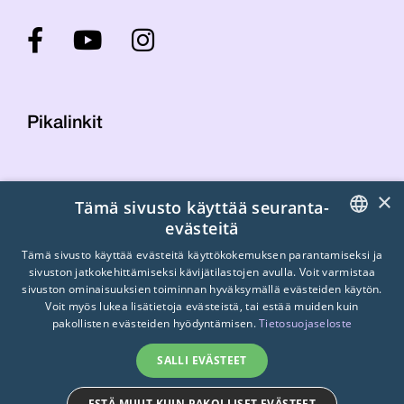
Pikalinkit
Yhteystiedot
×
Tämä sivusto käyttää seuranta-
Laskutustiedot
evästeitä
STTK:n kuvapankki
FINNISH
Tietosuojaseloste
Tämä sivusto käyttää evästeitä käyttökokemuksen parantamiseksi ja
sivuston jatkokehittämiseksi kävijätilastojen avulla. Voit varmistaa
Turvallisemman tilan periaatteet
ENGLISH
sivuston ominaisuuksien toiminnan hyväksymällä evästeiden käytön.
Voit myös lukea lisätietoja evästeistä, tai estää muiden kuin
SWEDISH
pakollisten evästeiden hyödyntämisen.
Tietosuojaseloste
SALLI EVÄSTEET
ESTÄ MUUT KUIN PAKOLLISET EVÄSTEET