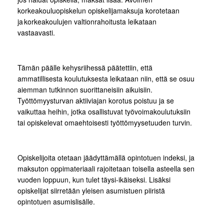
korkeakouluopiskelun opiskelijamaksuja korotetaan
ja korkeakoulujen valtionrahoitusta leikataan
vastaavasti.
Tämän päälle kehysriihessä päätettiin, että
ammatillisesta koulutuksesta leikataan niin, että se osuu
aiemman tutkinnon suorittaneisiin aikuisiin.
Työttömyysturvan aktiiviajan korotus poistuu ja se
vaikuttaa heihin, jotka osallistuvat työvoimakoulutuksiin
tai opiskelevat omaehtoisesti työttömyysetuuden turvin.
Opiskelijoita otetaan jäädyttämällä opintotuen indeksi, ja
maksuton oppimateriaali rajoitetaan toisella asteella sen
vuoden loppuun, kun tulet täysi-ikäiseksi. Lisäksi
opiskelijat siirretään yleisen asumistuen piiristä
opintotuen asumislisälle.