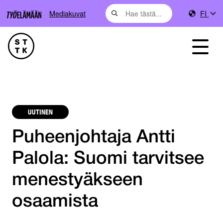
Mediakuvat
FI
UUTINEN
Puheenjohtaja Antti
Palola: Suomi tarvitsee
menestyäkseen
osaamista