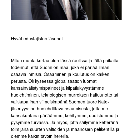
Hyvät edustajiston jäsenet.
Miten monta kertaa olen tässä roolissa ja tältä paikalta
todennut, että Suomi on maa, joka ei pärjää ilman
osaavia ihmisiä. Osaaminen ja koulutus on kaiken
perusta. Oli kyseessä globalisaation luomat
kansainvälistymispaineet ja kilpailukyvystämme
huolehtiminen, teknologisen murroksen haltuunotto tai
vaikkapa ihan viimeisimpänä Suomen tuore Nato-
jäsenyys: on huolehdittava osaamisesta, jotta me
kansakuntana pärjäämme, kehitymme, uudistumme ja
pysymme turvassa. Ja myös, jotta säilymme ketteränä
toimijana suurten valtioiden ja maanosien pelikentillä ja
olemme kaikin tavoin hereillä.