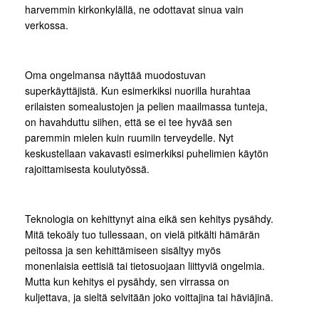
harvemmin kirkonkylällä, ne odottavat sinua vain
verkossa.
Oma ongelmansa näyttää muodostuvan
superkäyttäjistä. Kun esimerkiksi nuorilla hurahtaa
erilaisten somealustojen ja pelien maailmassa tunteja,
on havahduttu siihen, että se ei tee hyvää sen
paremmin mielen kuin ruumiin terveydelle. Nyt
keskustellaan vakavasti esimerkiksi puhelimien käytön
rajoittamisesta koulutyössä.
Teknologia on kehittynyt aina eikä sen kehitys pysähdy.
Mitä tekoäly tuo tullessaan, on vielä pitkälti hämärän
peitossa ja sen kehittämiseen sisältyy myös
monenlaisia eettisiä tai tietosuojaan liittyviä ongelmia.
Mutta kun kehitys ei pysähdy, sen virrassa on
kuljettava, ja sieltä selvitään joko voittajina tai häviäjinä.