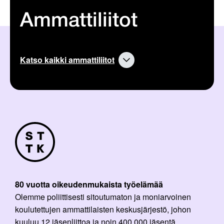
Ammattiliitot
Katso kaikki ammattiliitot
80 vuotta oikeudenmukaista työelämää
Olemme poliittisesti sitoutumaton ja moniarvoinen
koulutettujen ammattilaisten keskusjärjestö, johon
kuuluu 12 jäsenliittoa ja noin 400 000 jäsentä.