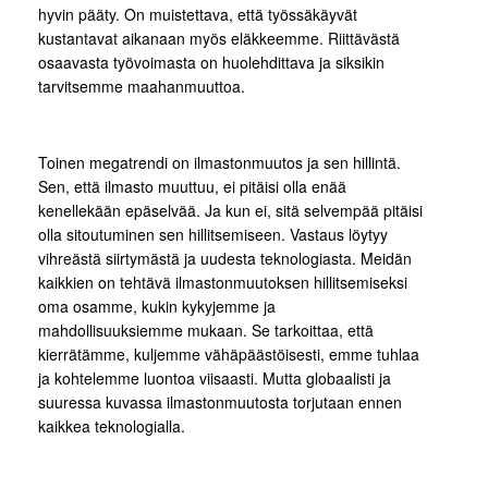
hyvin pääty. On muistettava, että työssäkäyvät
kustantavat aikanaan myös eläkkeemme. Riittävästä
osaavasta työvoimasta on huolehdittava ja siksikin
tarvitsemme maahanmuuttoa.
Toinen megatrendi on ilmastonmuutos ja sen hillintä.
Sen, että ilmasto muuttuu, ei pitäisi olla enää
kenellekään epäselvää. Ja kun ei, sitä selvempää pitäisi
olla sitoutuminen sen hillitsemiseen. Vastaus löytyy
vihreästä siirtymästä ja uudesta teknologiasta. Meidän
kaikkien on tehtävä ilmastonmuutoksen hillitsemiseksi
oma osamme, kukin kykyjemme ja
mahdollisuuksiemme mukaan. Se tarkoittaa, että
kierrätämme, kuljemme vähäpäästöisesti, emme tuhlaa
ja kohtelemme luontoa viisaasti. Mutta globaalisti ja
suuressa kuvassa ilmastonmuutosta torjutaan ennen
kaikkea teknologialla.