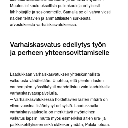
Muutos loi koulutuksellisia pullonkauloja erityisesti
lähihoitajille ja sosionomeille. Samalla se oli vahva viesti
näiden tehtävien ja ammattilaisten surkeasta
arvostuksesta varhaiskasvatuksessa.
Varhaiskasvatus edellytys työn
ja perheen yhteensovittamiselle
Laadukkaan varhaiskasvatuksen yhteiskunnallista
vaikutusta vähätellään. Unohtuu, että pienten lasten
vanhempien työssäkäynti mahdollistuu vain laadukkailla
varhaiskasvatuspalveluilla.
─ Varhaiskasvatuksessa hoidettavien lasten määrä on
viime vuosina lisääntynyt eri syistä. Laadukkaalla
varhaiskasvatuksella on merkittävä myönteinen
vaikutus lapsiin, mutta myös esimerkiksi äitien ura- ja
palkkakehitykseen sekä eläkekertymään, Palola toteaa.