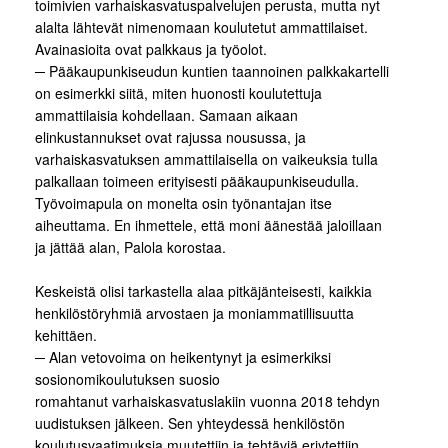
toimivien varhaiskasvatuspalvelujen perusta, mutta nyt
alalta lähtevät nimenomaan koulutetut ammattilaiset.
Avainasioita ovat palkkaus ja työolot.
─ Pääkaupunkiseudun kuntien taannoinen palkkakartelli
on esimerkki siitä, miten huonosti koulutettuja
ammattilaisia kohdellaan. Samaan aikaan
elinkustannukset ovat rajussa nousussa, ja
varhaiskasvatuksen ammattilaisella on vaikeuksia tulla
palkallaan toimeen erityisesti pääkaupunkiseudulla.
Työvoimapula on monelta osin työnantajan itse
aiheuttama. En ihmettele, että moni äänestää jaloillaan
ja jättää alan, Palola korostaa.
Keskeistä olisi tarkastella alaa pitkäjänteisesti, kaikkia
henkilöstöryhmiä arvostaen ja moniammatillisuutta
kehittäen.
─ Alan vetovoima on heikentynyt ja esimerkiksi
sosionomikoulutuksen suosio
romahtanut varhaiskasvatuslakiin vuonna 2018 tehdyn
uudistuksen jälkeen. Sen yhteydessä henkilöstön
koulutusvaatimuksia muutettiin ja tehtäviä eriytettiin.