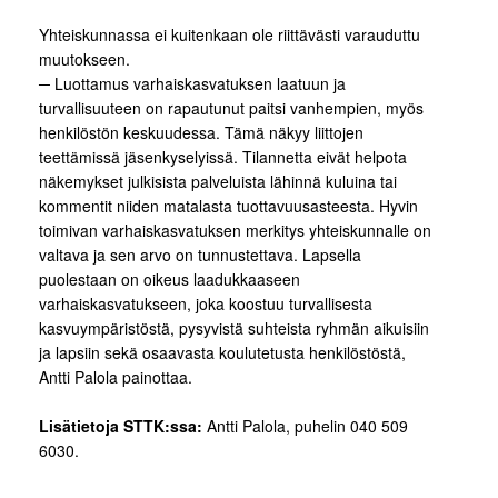
Yhteiskunnassa ei kuitenkaan ole riittävästi varauduttu
muutokseen.
─ Luottamus varhaiskasvatuksen laatuun ja
turvallisuuteen on rapautunut paitsi vanhempien, myös
henkilöstön keskuudessa. Tämä näkyy liittojen
teettämissä jäsenkyselyissä. Tilannetta eivät helpota
näkemykset julkisista palveluista lähinnä kuluina tai
kommentit niiden matalasta tuottavuusasteesta. Hyvin
toimivan varhaiskasvatuksen merkitys yhteiskunnalle on
valtava ja sen arvo on tunnustettava. Lapsella
puolestaan on oikeus laadukkaaseen
varhaiskasvatukseen, joka koostuu turvallisesta
kasvuympäristöstä, pysyvistä suhteista ryhmän aikuisiin
ja lapsiin sekä osaavasta koulutetusta henkilöstöstä,
Antti Palola painottaa.
Lisätietoja STTK:ssa:
Antti Palola, puhelin 040 509
6030.