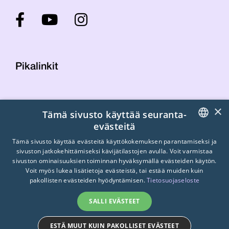
Pikalinkit
Yhteystiedot
×
Tämä sivusto käyttää seuranta-
Laskutustiedot
evästeitä
STTK:n kuvapankki
FINNISH
Tietosuojaseloste
Tämä sivusto käyttää evästeitä käyttökokemuksen parantamiseksi ja
sivuston jatkokehittämiseksi kävijätilastojen avulla. Voit varmistaa
Turvallisemman tilan periaatteet
ENGLISH
sivuston ominaisuuksien toiminnan hyväksymällä evästeiden käytön.
Voit myös lukea lisätietoja evästeistä, tai estää muiden kuin
SWEDISH
pakollisten evästeiden hyödyntämisen.
Tietosuojaseloste
SALLI EVÄSTEET
ESTÄ MUUT KUIN PAKOLLISET EVÄSTEET
© 2026
STTK.
Made with ❤ by
Avoin.Systems