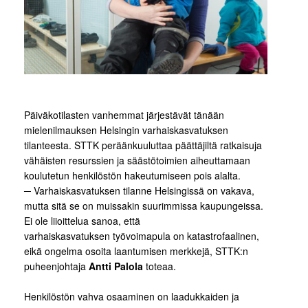
Päiväkotilasten vanhemmat järjestävät tänään
mielenilmauksen Helsingin varhaiskasvatuksen
tilanteesta. STTK peräänkuuluttaa päättäjiltä ratkaisuja
vähäisten resurssien ja säästötoimien aiheuttamaan
koulutetun henkilöstön hakeutumiseen pois alalta.
─ Varhaiskasvatuksen tilanne Helsingissä on vakava,
mutta sitä se on muissakin suurimmissa kaupungeissa.
Ei ole liioittelua sanoa, että
varhaiskasvatuksen työvoimapula on katastrofaalinen,
eikä ongelma osoita laantumisen merkkejä, STTK:n
puheenjohtaja
Antti Palola
toteaa.
Henkilöstön vahva osaaminen on laadukkaiden ja