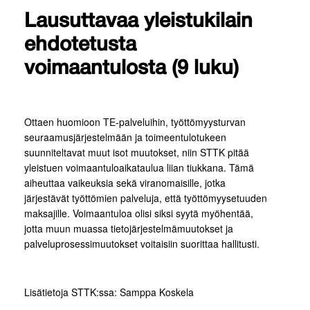
Lausuttavaa yleistukilain
ehdotetusta
voimaantulosta (9 luku)
Ottaen huomioon TE-palveluihin, työttömyysturvan
seuraamusjärjestelmään ja toimeentulotukeen
suunniteltavat muut isot muutokset, niin STTK pitää
yleistuen voimaantuloaikataulua liian tiukkana. Tämä
aiheuttaa vaikeuksia sekä viranomaisille, jotka
järjestävät työttömien palveluja, että työttömyysetuuden
maksajille. Voimaantuloa olisi siksi syytä myöhentää,
jotta muun muassa tietojärjestelmämuutokset ja
palveluprosessimuutokset voitaisiin suorittaa hallitusti.
Lisätietoja STTK:ssa: Samppa Koskela