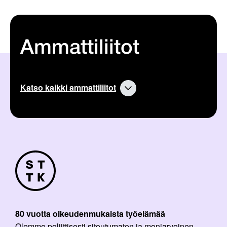
Ammattiliitot
Katso kaikki ammattiliitot
80 vuotta oikeudenmukaista työelämää
Olemme poliittisesti sitoutumaton ja moniarvoinen