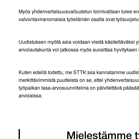
Myös yhdenvertaisuusvaltuutetun toimivaltaan tulee en
valvontaviranomaisia työelämän osalta ovat työsuojel
Uudistuksen myötä asia voidaan viedä käsiteltäväksi yh
arvolautakunta voi jatkossa myös suosittaa hyvityksen
Kuten edellä todettu, me STTK:ssa kannatamme uudist
merkittävimmistä puutteista on se, ettei yhdenvertaisu
työpaikan tasa-arvosuunnitelma on päivitettävä pääsään
arvolaissa.
Mielestämme t