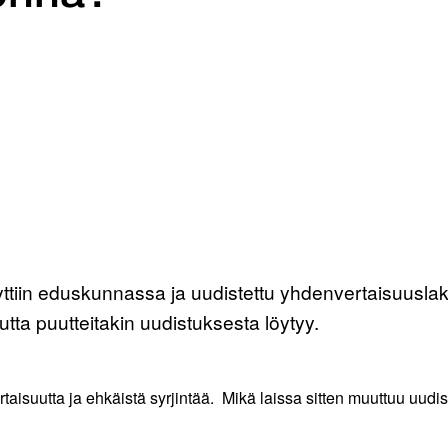
yttiin eduskunnassa ja uudistettu yhdenvertaisuusla
mutta puutteitakin uudistuksesta löytyy.
taisuutta ja ehkäistä syrjintää. Mikä laissa sitten muuttuu uud