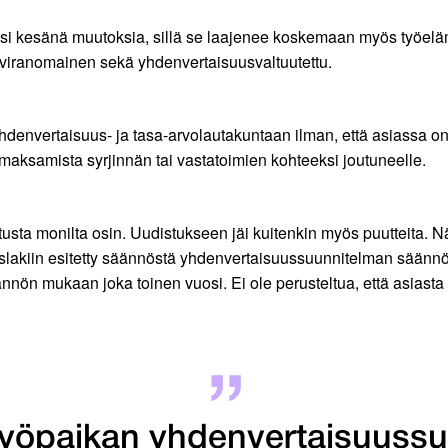
si kesänä muutoksia, sillä se laajenee koskemaan myös työeläm
uviranomainen sekä yhdenvertaisuusvaltuutettu.
denvertaisuus- ja tasa-arvolautakuntaan ilman, että asiassa on
 maksamista syrjinnän tai vastatoimien kohteeksi joutuneelle.
usta monilta osin. Uudistukseen jäi kuitenkin myös puutteita
uslakiin esitetty säännöstä yhdenvertaisuussuunnitelman säännö
nön mukaan joka toinen vuosi. Ei ole perusteltua, että asiasta o
yöpaikan yhdenvertaisuussu