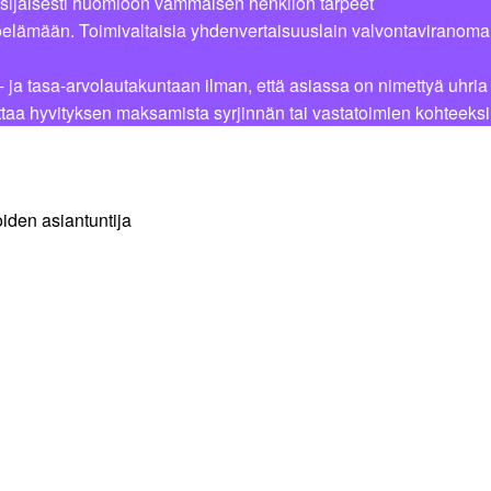
isijaisesti huomioon vammaisen henkilön tarpeet
yöelämään. Toimivaltaisia yhdenvertaisuuslain valvontaviranoma
 ja tasa-arvolautakuntaan ilman, että asiassa on nimettyä uhria
taa hyvityksen maksamista syrjinnän tai vastatoimien kohteeksi
oiden asiantuntija