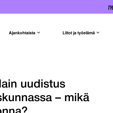
Ajankohtaista
Liitot ja työelämä
ain uudistus
uskunnassa – mikä
onna?