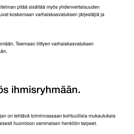
itelman pitää sisältää myös yhdenvertaisuuden
tuvat koskemaan varhaiskasvatuksen järjestäjiä ja
yhmään. Teemaan liittyen varhaiskasvatuksen
ään.
yös ihmisryhmään.
ajan on tehtävä toiminnassaan kohtuullisia mukautuksia
ijaisesti huomioon vammaisen henkilön tarpeet.