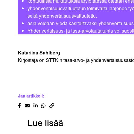
kohtuullisia mukautuksia arvioitaessa otetaan ens
yhdenvertaisuusvaltuutetun toimivalta laajenee t
sekä yhdenvertaisuusvaltuutettu.
asia voidaan viedä käsiteltäväksi yhdenvertaisuus-
Yhdenvertaisuus- ja tasa-arvolautakunta voi suosit
Katariina Sahlberg
Kirjoittaja on STTK:n tasa-arvo- ja yhdenvertaisuusasi
Jaa artikkeli:
Lue lisää