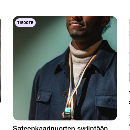
TIEDOTE
Sateenkaarinuorten syrjintään