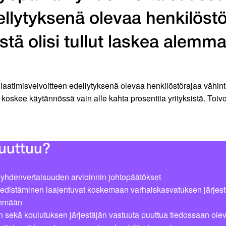
ellytyksenä olevaa henkilöst
stä olisi tullut laskea alemma
timisvelvoitteen edellytyksenä olevaa henkilöstörajaa vähintää
koskee käytännössä vain alle kahta prosenttia yrityksistä. Toi
uuttuu?
 yhdenvertaisuuden arvioinnin johtopäätökset
edistäminen laajentuvat koskemaan varhaiskasvatuksen järjestäj
ryhmään
an sekä koulutuksen järjestäjän vastuuta puuttua tiedossaan ole