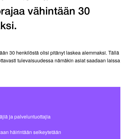
örajaa vähintään 30
ksi.
n 30 henkilöstä olisi pitänyt laskea alemmaksi. Tällä
vottavasti tulevaisuudessa nämäkin asiat saadaan laissa
iä ja palveluntuottajia
vaan häirintään selkeytetään