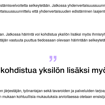
tämisvelvoitetta selkeytetään. Jatkossa yhdenvertaisuussuunn
rtaisuussuunnittelu että yhdenvertaisuuden edistäminen laajen
. Jatkossa häirintä voi kohdistua yksilön lisäksi myös ihmisr
estäjän vastuuta puuttua tiedossaan olevaan häirintään selkeytet
i kohdistua yksilön lisäksi m
järjestäjän, työnantajan sekä tavaroiden ja palveluiden tarjo
in mukaan kohtuullisia mukautuksia arvioitaessa otetaan ensis