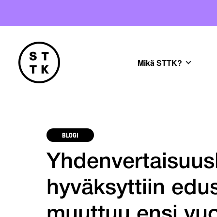
Mikä STTK?
BLOGI
Yhdenvertaisuusl
hyväksyttiin ed
muuttuu ensi vu