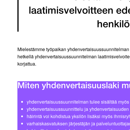
laatimisvelvoitteen ed
henkilö
Mielestämme työpaikan yhdenvertaisuussuunnitelman laa
hetkellä yhdenvertaisuussuunnitelman laatimisvelvoite 
korjattua.
Miten yhdenvertaisuuslaki m
yhdenvertaisuussuunnitelman tulee sisältää myös
yhdenvertaisuussuunnittelu ja yhdenvertaisuuden 
häirintä voi kohdistua yksilön lisäksi myös ihmis
varhaiskasvatuksen järjestäjän ja palveluntuottaj