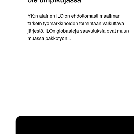
ole umpikujassa
YK:n alainen ILO on ehdottomasti maailman
tärkein työmarkkinoiden toimintaan vaikuttava
järjestö. ILOn globaaleja saavutuksia ovat muun
muassa pakkotyön...