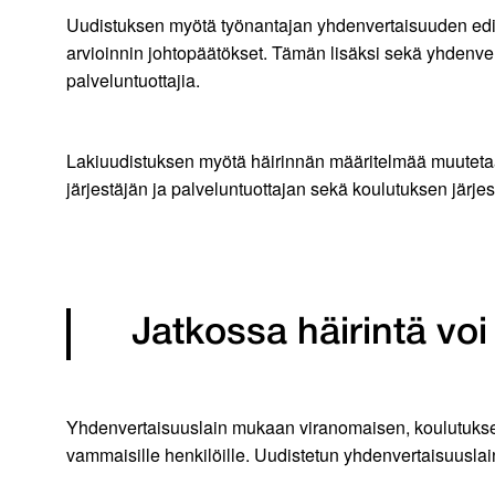
Uudistuksen myötä työnantajan yhdenvertaisuuden edis
arvioinnin johtopäätökset. Tämän lisäksi sekä yhdenve
palveluntuottajia.
Lakiuudistuksen myötä häirinnän määritelmää muutetaan
järjestäjän ja palveluntuottajan sekä koulutuksen järj
Jatkossa häirintä vo
Yhdenvertaisuuslain mukaan viranomaisen, koulutuksen 
vammaisille henkilöille. Uudistetun yhdenvertaisuusla