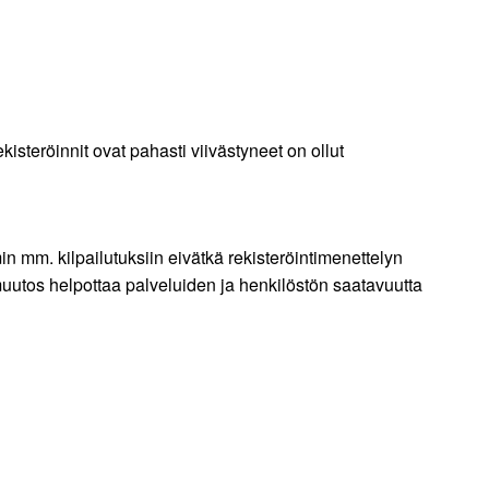
isteröinnit ovat pahasti viivästyneet on ollut
n mm. kilpailutuksiin eivätkä rekisteröintimenettelyn
muutos helpottaa palveluiden ja henkilöstön saatavuutta