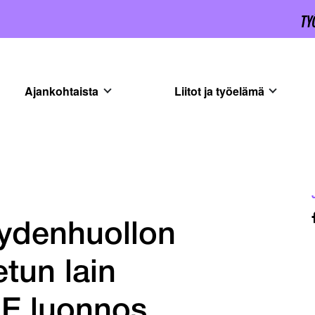
Ajankohtaista
Liitot ja työelämä
veydenhuollon
tun lain
E luonnos