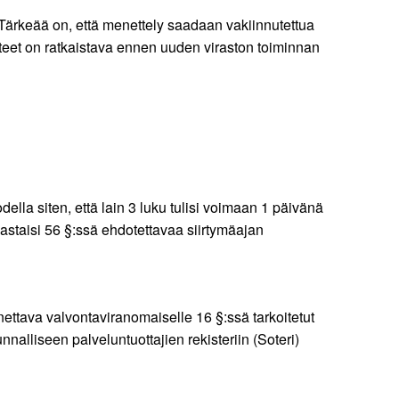
Tärkeää on, että menettely saadaan vakiinnutettua
asteet on ratkaistava ennen uuden viraston toiminnan
ella siten, että lain 3 luku tulisi voimaan 1 päivänä
staisi 56 §:ssä ehdotettavaa siirtymäajan
ettava valvontaviranomaiselle 16 §:ssä tarkoitetut
unnalliseen palveluntuottajien rekisteriin (Soteri)