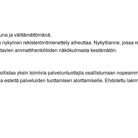
una ja välttämättömänä.
nykyinen rekisteröintimenettely aiheuttaa. Nykytilanne, jossa rek
joittavien ammattihenkilöiden näkökulmasta kestämätön.
llistaa yksin toimivia palveluntuottajia osallistumaan nopeammi
 esteitä palveluiden tuottamisen aloittamiselle. Ehdotettu laki