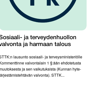
Sosiaali- ja terveydenhuollon
valvonta ja harmaan talous
STTK:n lausunto sosiaali- ja terveysministeriölle
Kommenttinne valvontalain 1 §:ään ehdotetusta
muutoksesta ja sen vaikutuksista (Kunnan hyte-
järjestämistehtävän valvonta). STTK...