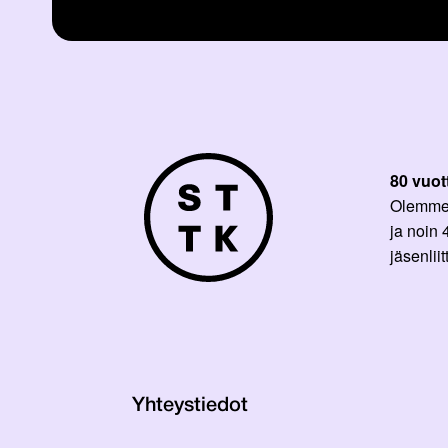
80 vuot
Olemme p
ja noin
jäsenli
Yhteystiedot