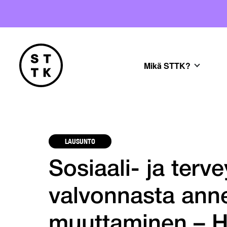
Mikä STTK?
LAUSUNTO
Sosiaali- ja ter
valvonnasta anne
muuttaminen – H