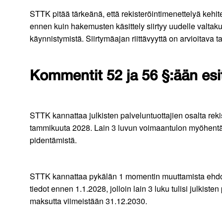
STTK pitää tärkeänä, että rekisteröintimenettelyä keh
ennen kuin hakemusten käsittely siirtyy uudelle valtaku
käynnistymistä. Siirtymäajan riittävyyttä on arvioitava ta
Kommentit 52 ja 56 §:ään esi
STTK kannattaa julkisten palveluntuottajien osalta reki
tammikuuta 2028. Lain 3 luvun voimaantulon myöhentämi
pidentämistä.
STTK kannattaa pykälän 1 momentin muuttamista ehdotuks
tiedot ennen 1.1.2028, jolloin lain 3 luku tulisi julkiste
maksutta viimeistään 31.12.2030.