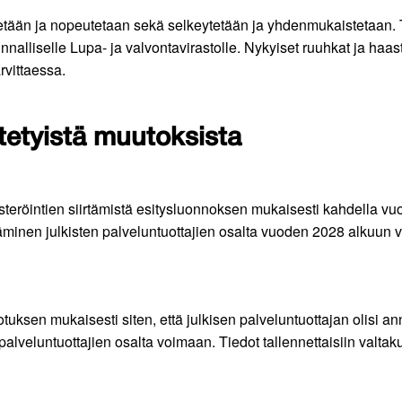
itetään ja nopeutetaan sekä selkeytetään ja yhdenmukaistetaan. 
nnalliselle Lupa- ja valvontavirastolle. Nykyiset ruuhkat ja ha
rvittaessa.
tetyistä muutoksista
steröintien siirtämistä esitysluonnoksen mukaisesti kahdella vuod
nen julkisten palveluntuottajien osalta vuoden 2028 alkuun va
en mukaisesti siten, että julkisen palveluntuottajan olisi ann
n palveluntuottajien osalta voimaan. Tiedot tallennettaisiin valtak