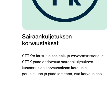
Sairaankuljetuksen
korvaustaksat
STTK:n lausunto sosiaali- ja terveysministeriölle
STTK pitää ehdotettua sairaankuljetuksen
kustannusten korvaustaksan korotusta
perusteltuna ja pitää tärkeänä, että korvaustaso...