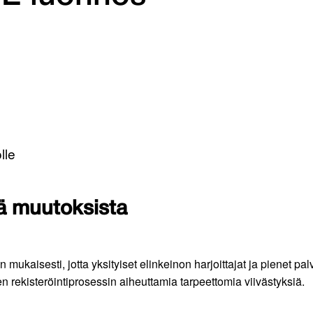
lle
tä muutoksista
kaisesti, jotta yksityiset elinkeinon harjoittajat ja pienet palv
 rekisteröintiprosessin aiheuttamia tarpeettomia viivästyksiä.