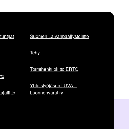
untijat
Suomen Laivanpäällystöliitto
Tehy
Toimihenkilöliitto ERTO
to
Yhteistyöjäsen LUVA –
jaliitto
Luonnonvarat ry