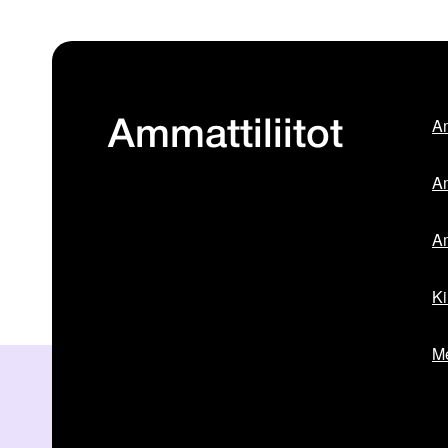
Am
Ammattiliitot
Am
Am
Ki
Me