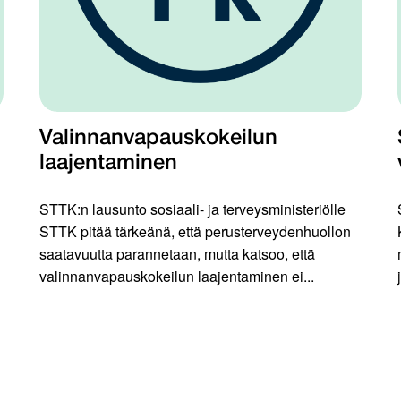
Valinnanvapauskokeilun
laajentaminen
STTK:n lausunto sosiaali- ja terveysministeriölle
STTK pitää tärkeänä, että perusterveydenhuollon
saatavuutta parannetaan, mutta katsoo, että
valinnanvapauskokeilun laajentaminen ei...