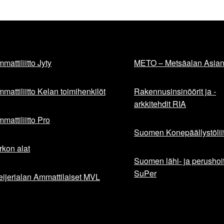
mattiliitto Jyty
METO – Metsäalan Asiant
mattiliitto Kelan toimihenkilöt
Rakennusinsinöörit ja -
arkkitehdit RIA
mattiliitto Pro
Suomen Konepäällystöliit
rkon alat
Suomen lähi- ja perushoita
SuPer
ijerialan Ammattilaiset MVL