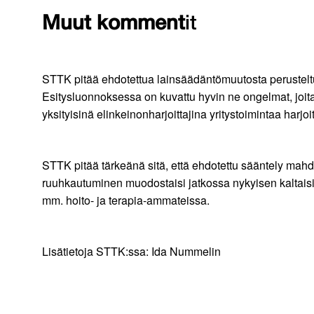
Muut komment
it
STTK pitää ehdotettua lainsäädäntömuutosta perustelt
Esitysluonnoksessa on kuvattu hyvin ne ongelmat, joita 
yksityisinä elinkeinonharjoittajina yritystoimintaa har
STTK pitää tärkeänä sitä, että ehdotettu sääntely mahdo
ruuhkautuminen muodostaisi jatkossa nykyisen kaltaisia
mm. hoito- ja terapia-ammateissa.
Lisätietoja STTK:ssa: Ida Nummelin