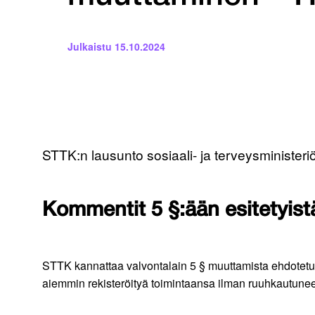
Julkaistu
15.10.2024
STTK:n lausunto sosiaali- ja terveysministeriö
Kommentit 5 §:ään esitetyis
STTK kannattaa valvontalain 5 § muuttamista ehdotetun mu
aiemmin rekisteröityä toimintaansa ilman ruuhkautuneen