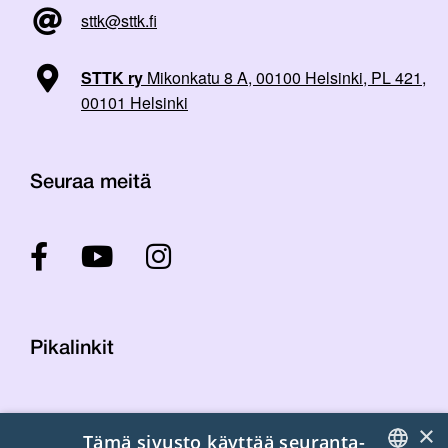
sttk@sttk.fi
STTK ry
Mikonkatu 8 A, 00100 Helsinki, PL 421,
00101 Helsinki
Seuraa meitä
Pikalinkit
Yhteystiedot
×
Tämä sivusto käyttää seuranta-
Laskutustiedot