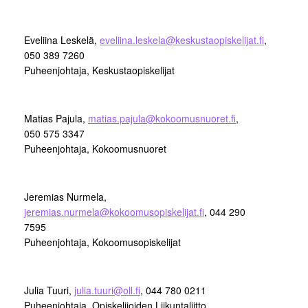
Eveliina Leskelä,
eveliina.leskela@keskustaopiskelijat.fi
,
050 389 7260
Puheenjohtaja, Keskustaopiskelijat
Matias Pajula,
matias.pajula@kokoomusnuoret.fi
,
050 575 3347
Puheenjohtaja, Kokoomusnuoret
Jeremias Nurmela,
jeremias.nurmela@kokoomusopiskelijat.fi
, 044 290
7595
Puheenjohtaja, Kokoomusopiskelijat
Julia Tuuri,
julia.tuuri@oll.fi
, 044 780 0211
Puheenjohtaja, Opiskelijoiden Liikuntaliitto