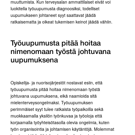
muuttumista. Kun terveysalan ammattilaiset eivät voi
luokitella työuupumusta diagnoosiksi, todelliset
uupumukseen johtaneet syyt saattavat jäädä
ratkaisematta ja oikeat tukemisen keinot jäädä vähiin.
Työuupumusta pitää hoitaa
nimenomaan työstä johtuvana
uupumuksena
Opiskelija- ja nuorisojärjestöt nostavat esiin, että
työuupumusta pitää hoitaa nimenomaan työstä
johtuvana uupumuksena, eikä naamioida sitä
mielenterveysongelmaksi. Työuupumuksen
perimmäiset syyt tulee ratkaista työpaikoilla sekä
muokkaamalla yksilön työnkuvaa ja työoloja että
korjaamalla työyhteisötasolla olevia ongelmia, kuten
työn organisointia ja johtamisen käytäntöjä. Molemmat