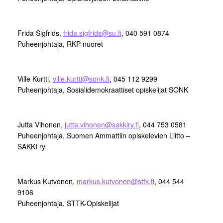
Frida Sigfrids,
frida.sigfrids@su.fi
, 040 591 0874
Puheenjohtaja, RKP-nuoret
Ville Kurtti,
ville.kurtti@sonk.fi
, 045 112 9299
Puheenjohtaja, Sosialidemokraattiset opiskelijat SONK
Jutta Vihonen,
jutta.vihonen@sakkiry.fi
, 044 753 0581
Puheenjohtaja, Suomen Ammattiin opiskelevien Liitto –
SAKKI ry
Markus Kutvonen,
markus.kutvonen@sttk.fi
, 044 544
9106
Puheenjohtaja, STTK-Opiskelijat