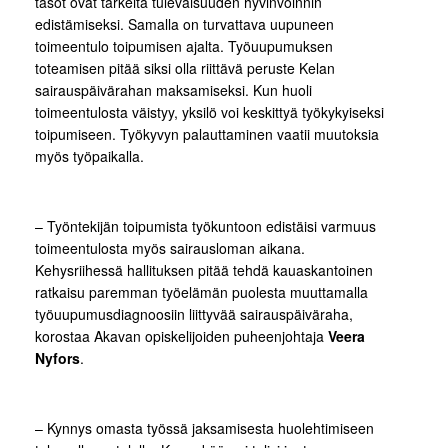
tasot ovat tärkeitä tulevaisuuden hyvinvoinnin
edistämiseksi. Samalla on turvattava uupuneen
toimeentulo toipumisen ajalta. Työuupumuksen
toteamisen pitää siksi olla riittävä peruste Kelan
sairauspäivärahan maksamiseksi. Kun huoli
toimeentulosta väistyy, yksilö voi keskittyä työkykyiseksi
toipumiseen. Työkyvyn palauttaminen vaatii muutoksia
myös työpaikalla.
– Työntekijän toipumista työkuntoon edistäisi varmuus
toimeentulosta myös sairausloman aikana.
Kehysriihessä hallituksen pitää tehdä kauaskantoinen
ratkaisu paremman työelämän puolesta muuttamalla
työuupumusdiagnoosiin liittyvää sairauspäiväraha,
korostaa Akavan opiskelijoiden puheenjohtaja
Veera
Nyfors
.
– Kynnys omasta työssä jaksamisesta huolehtimiseen