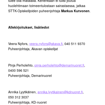
tulee olla matalalla. Kenenkään ei tulisi joutua
huolehtimaan toimeentulostaan sairastaessa, jatkaa
STTK-Opiskelijoiden puheenjohtaja
Markus Kutvonen
.
Allekirjoitukset, lisätiedot
Veera Nyfors,
veera.nyfors@akava.fi
, 040 511 9370
Puheenjohtaja, Akavan opiskelijat
Pinja Perholehto,
pinja.perholehto@demarinuoret.fi
,
0400 596 521
Puheenjohtaja, Demarinuoret
Annika Lyytikäinen,
annika.lyytikainen@kdnuoret.fi
,
050 312 3037
Puheenjohtaja, KD-nuoret