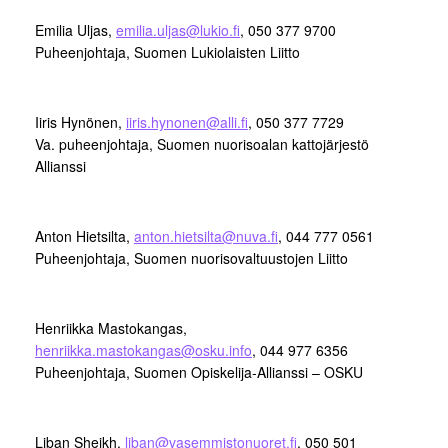
Emilia Uljas,
emilia.uljas@lukio.fi
, 050 377 9700
Puheenjohtaja, Suomen Lukiolaisten Liitto
Iiris Hynönen,
iiris.hynonen@alli.fi
, 050 377 7729
Va. puheenjohtaja, Suomen nuorisoalan kattojärjestö
Allianssi
Anton Hietsilta,
anton.hietsilta@nuva.fi
, 044 777 0561
Puheenjohtaja, Suomen nuorisovaltuustojen Liitto
Henriikka Mastokangas,
henriikka.mastokangas@osku.info
, 044 977 6356
Puheenjohtaja, Suomen Opiskelija-Allianssi – OSKU
Liban Sheikh,
liban@vasemmistonuoret.fi
, 050 501