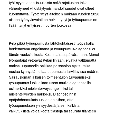
työllisyysmahdollisuuksista sekä rajoitusten takia
vähentyneet virkistäytymismahdollisuudet ovat olleet
kuormittavia. Työterveyslaitoksen mukaan vuoden 2020
aikana työhyvinvointi on heikentynyt ja työuupumus on
lisääntynyt erityisesti nuorten joukossa.
Kela pitää työuupumusta lähtökohtaisesti työpaikalla
hoidettavana ongelmana ja työuupumus-diagnoosi ei
tämän vuoksi oikeuta Kelan sairauspäivärahaan. Monet
työnantajat vetoavat Kelan linjaan, eivätkä välttämättä
maksa uupuneelle palkkaa poissaolon ajalta, mikä
nostaa kynnystä hoitaa uupumusta tarvittavissa määrin.
Sairausloman aikaisen toimeentulon turvaamiseksi
työuupumus luokitellaan usein muilla diagnooseilla
esimerkiksi mielenterveysongelmiksi tai
mielenterveyden häiriöiksi. Diagnosoinnin
epäjohdonmukaisuus johtaa siihen, ettei
työuupumuksen yleisyydestä ja sen kaikista
vaikutuksista voida koota tilastoja tai seurata tilanteen