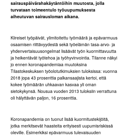
sairauspäivärahakäytäntöihin muutosta, jolla
turvataan toimeentulo työuupumuksesta
aiheutuvan sairausloman aikana.
Kiireiset työpäivät, ylimitoitettu työmäärä ja epävarmuus
osaamisen riittävyydestä sekä työelämän tasa-arvo- ja
yhdenvertaisuusongelmat lisäävät työn kuormittavuutta
ja heikentävät työtehoa ja työhyvinvointia. Tilanne näkyi
jo ennen koronapandemiaa muutoksina
Tilastokeskuksen työolotutkimuksien tuloksissa: vuonna
2018 jopa 43 prosenttia palkansaajista kertoi, että
kokee työmäärän uhkaavan kasvaa yli oman
sietokykynsä. Nousua vuoden 2013 tuloksiin verrattuna
oli hälyttävän paljon, 16 prosenttia.
Koronapandemia on tuonut lisää kuormitustekijöitä,
jotka merkitsevät haasteita erityisesti uupumisriskissä
oleville. Esimerkiksi epävarmuus tulevaisuuden