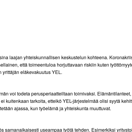
osina laajan yhteiskunnallisen keskustelun kohteena. Koronakrii
llainen, että toimeentuloa horjuttavaan riskiin kuten työttömyy
on yrittäjän eläkevakuutus YEL.
män voi todeta perusperiaatteiltaan toimivaksi. Elämäntilanteet, 
ei kuitenkaan tarkoita, etteikö YEL-järjestelmää olisi syytä ke
itetään ajassa, kun työelämä ja yhteiskunta muuttuvat.
yös samanaikaisesti useampaa työtä tehden. Esimerkiksi yrityst