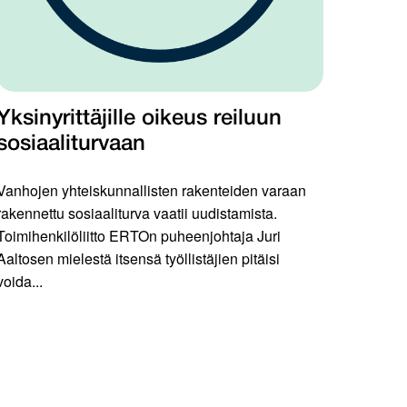
Yksinyrittäjille oikeus reiluun
sosiaaliturvaan
Vanhojen yhteiskunnallisten rakenteiden varaan
rakennettu sosiaaliturva vaatii uudistamista.
Toimihenkilöliitto ERTOn puheenjohtaja Juri
Aaltosen mielestä itsensä työllistäjien pitäisi
voida...