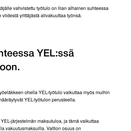
täjälle vahvistettu työtulo on liian alhainen suhteessa
iidestä yrittäjästä alivakuuttaa työnsä.
suhteessa YEL:ssä
voon.
 Työeläkkeen ohella YEL-työtulo vaikuttaa myös muihin
määräytyvät YEL-työtulon perusteella.
 YEL-järjestelmän maksutuloa, ja tämä vaikuttaa
lla vakuutusmaksuilla. Valtion osuus on