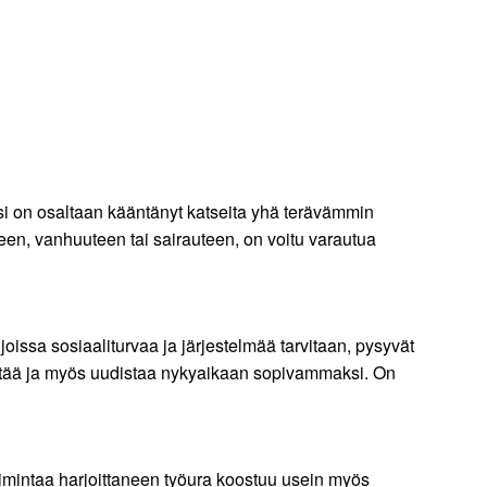
si on osaltaan kääntänyt katseita yhä terävämmin
teen, vanhuuteen tai sairauteen, on voitu varautua
joissa sosiaaliturvaa ja järjestelmää tarvitaan, pysyvät
hittää ja myös uudistaa nykyaikaan sopivammaksi. On
oimintaa harjoittaneen työura koostuu usein myös