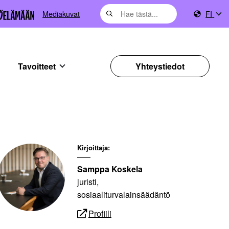
Mediakuvat
FI
Tavoitteet
Yhteystiedot
Kirjoittaja:
Samppa Koskela
juristi,
sosiaaliturvalainsäädäntö
Profiili