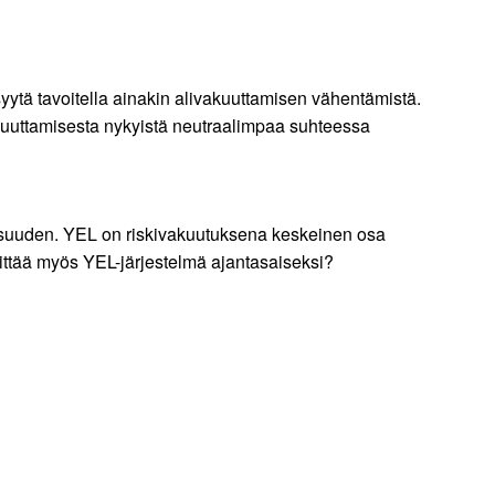
 syytä tavoitella ainakin alivakuuttamisen vähentämistä.
vakuuttamisesta nykyistä neutraalimpaa suhteessa
naisuuden. YEL on riskivakuutuksena keskeinen osa
vittää myös YEL-järjestelmä ajantasaiseksi?