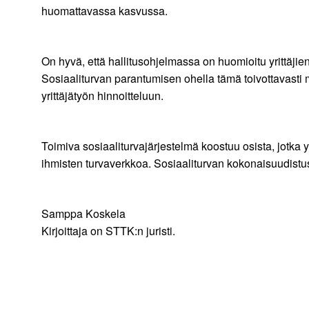
huomattavassa kasvussa.
On hyvä, että hallitusohjelmassa on huomioitu yrittäjien
Sosiaaliturvan parantumisen ohella tämä toivottavasti m
yrittäjätyön hinn
Toimiva sosiaaliturvajärjestelmä koostuu osista, jotk
ihmisten turvaverkkoa. Sosiaaliturvan kokonaisuudistus
Samppa Koskela
Kirjoittaja on STTK:n juristi.