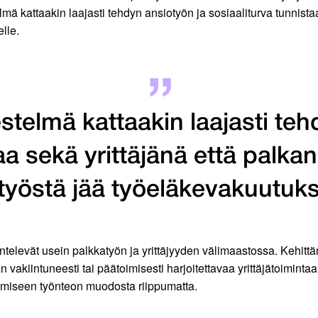
mä kattaakin laajasti tehdyn ansiotyön ja sosiaaliturva tunnista
lle.
estelmä kattaakin laajasti te
aa sekä yrittäjänä että palk
 työstä jää työeläkevakuutuks
entelevät usein palkkatyön ja yrittäjyyden välimaastossa. Kehittä
vakiintuneesti tai päätoimisesti harjoitettavaa yrittäjätoimintaa
amiseen työnteon muodosta riippumatta.