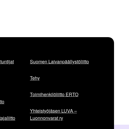
untijat
Suomen Laivanpäällystöliitto
Tehy
Toimihenkilöliitto ERTO
to
Yhteistyöjäsen LUVA –
jaliitto
Luonnonvarat ry