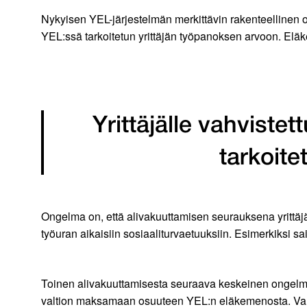
Nykyisen YEL-järjestelmän merkittävin rakenteellinen ong
YEL:ssä tarkoitetun yrittäjän työpanoksen arvoon. Eläke
Yrittäjälle vahviste
tarkoite
Ongelma on, että alivakuuttamisen seurauksena yrittäj
työuran aikaisiin sosiaaliturvaetuuksiin. Esimerkiksi
Toinen alivakuuttamisesta seuraava keskeinen ongelma 
valtion maksamaan osuuteen YEL:n eläkemenosta. Valtio 