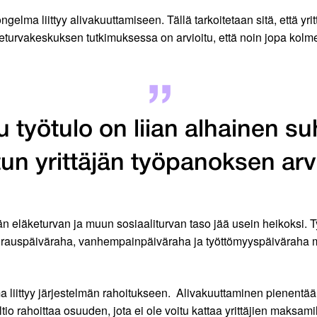
elma liittyy alivakuuttamiseen. Tällä tarkoitetaan sitä, että yrit
turvakeskuksen tutkimuksessa on arvioitu, että noin jopa kolme v
ttu työtulo on liian alhainen 
tun yrittäjän työpanoksen ar
än eläketurvan ja muun sosiaaliturvan taso jää usein heikoksi.
 sairauspäiväraha, vanhempainpäiväraha ja työttömyyspäiväraha 
liittyy järjestelmän rahoitukseen. Alivakuuttaminen pienentää
rahoittaa osuuden, jota ei ole voitu kattaa yrittäjien maksami