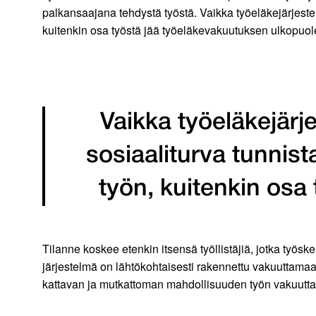
palkansaajana tehdystä työstä. Vaikka työeläkejärjestel
kuitenkin osa työstä jää työeläkevakuutuksen ulkopuole
Vaikka työeläkejärj
sosiaaliturva tunnist
työn, kuitenkin osa
Tilanne koskee etenkin itsensä työllistäjiä, jotka työsk
järjestelmä on lähtökohtaisesti rakennettu vakuuttamaan 
kattavan ja mutkattoman mahdollisuuden työn vakuutt