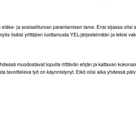
 eläke- ja sosiaaliturvan parantamisen tarve. Ensi sijassa olisi
yös lisäisi yrittäjien luottamusta YEL-järjestelmään ja tekisi 
oitteluun.
a yhdessä muodostavat lopulta riittävän ehjän ja kattavan koko
ta tavoitteleva työ on käynnistynyt. Eikö olisi aika yhdessä päi