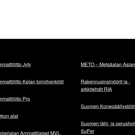
mattiliitto Jyty
METO – Metsäalan Asiant
mattiliitto Kelan toimihenkilöt
Rakennusinsinöörit ja -
arkkitehdit RIA
mattiliitto Pro
Suomen Konepäällystöliit
rkon alat
Suomen lähi- ja perushoita
SuPer
ijerialan Ammattilaiset MVL