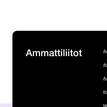
Am
Ammattiliitot
Am
Am
Ki
Me