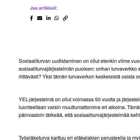
Jaa artikkeli:
Sosiaaliturvan uudistaminen on ollut etenkin viime vu
sosiaaliturvajärjestelmän puoleen: onhan turvaverkko se
riittävästi? Yksi tämän turvaverkon keskeisistä osista 
YEL-järjestelmä on ollut voimassa 50 vuotta ja järjestel
luonteeltaan varsin muuttumattomina eri aikoina. Tämä 
päinvastoin tärkeää, että sosiaaliturvajärjestelmää keh
Työeläketurva karttuu eri eläkelakien perusteella ja m