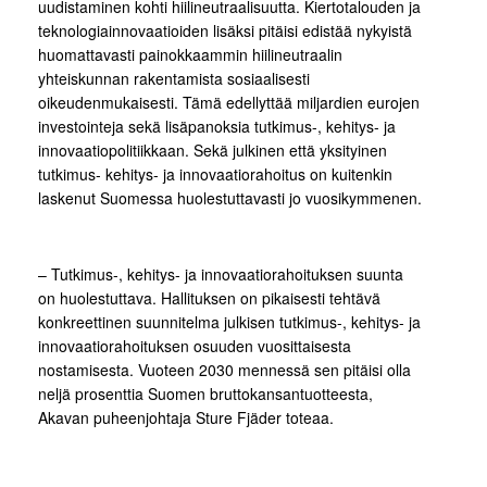
uudistaminen kohti hiilineutraalisuutta. Kiertotalouden ja
teknologiainnovaatioiden lisäksi pitäisi edistää nykyistä
huomattavasti painokkaammin hiilineutraalin
yhteiskunnan rakentamista sosiaalisesti
oikeudenmukaisesti. Tämä edellyttää miljardien eurojen
investointeja sekä lisäpanoksia tutkimus-, kehitys- ja
innovaatiopolitiikkaan. Sekä julkinen että yksityinen
tutkimus- kehitys- ja innovaatiorahoitus on kuitenkin
laskenut Suomessa huolestuttavasti jo vuosikymmenen.
– Tutkimus-, kehitys- ja innovaatiorahoituksen suunta
on huolestuttava. Hallituksen on pikaisesti tehtävä
konkreettinen suunnitelma julkisen tutkimus-, kehitys- ja
innovaatiorahoituksen osuuden vuosittaisesta
nostamisesta. Vuoteen 2030 mennessä sen pitäisi olla
neljä prosenttia Suomen bruttokansantuotteesta,
Akavan puheenjohtaja Sture Fjäder toteaa.