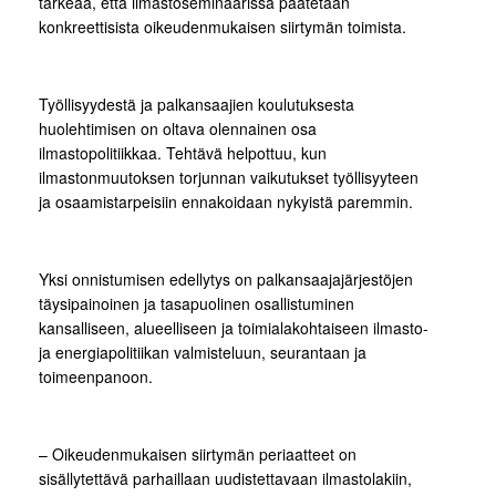
tärkeää, että ilmastoseminaarissa päätetään
konkreettisista oikeudenmukaisen siirtymän toimista.
Työllisyydestä ja palkansaajien koulutuksesta
huolehtimisen on oltava olennainen osa
ilmastopolitiikkaa. Tehtävä helpottuu, kun
ilmastonmuutoksen torjunnan vaikutukset työllisyyteen
ja osaamistarpeisiin ennakoidaan nykyistä paremmin.
Yksi onnistumisen edellytys on palkansaajajärjestöjen
täysipainoinen ja tasapuolinen osallistuminen
kansalliseen, alueelliseen ja toimialakohtaiseen ilmasto-
ja energiapolitiikan valmisteluun, seurantaan ja
toimeenpanoon.
– Oikeudenmukaisen siirtymän periaatteet on
sisällytettävä parhaillaan uudistettavaan ilmastolakiin,