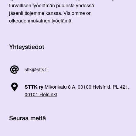
turvallisen työelämän puolesta yhdessä
jäsenliittojemme kanssa. Visiomme on
oikeudenmukainen työelämä.
Yhteystiedot
sttk@sttk.fi
STTK ry
Mikonkatu 8 A, 00100 Helsinki, PL 421,
00101 Helsinki
Seuraa meitä