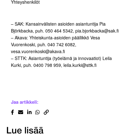
Yhteyshenkilöt
– SAK: Kansainvälisten asioiden asiantuntija Pia
Björkbacka, puh. 050 464 5342, pia.bjorkbacka@sak.fi
– Akava: Yhteiskunta-asioiden päällikkö Vesa
Vuorenkoski, puh. 040 742 6082,
vesa.vuorenkoski@akava.fi
– STTK: Asiantuntija (työelämä ja innovaatiot) Leila
Kurki, puh. 0400 798 959, leila.kurki@sttk.fi
Jaa artikkeli:
Lue lisää