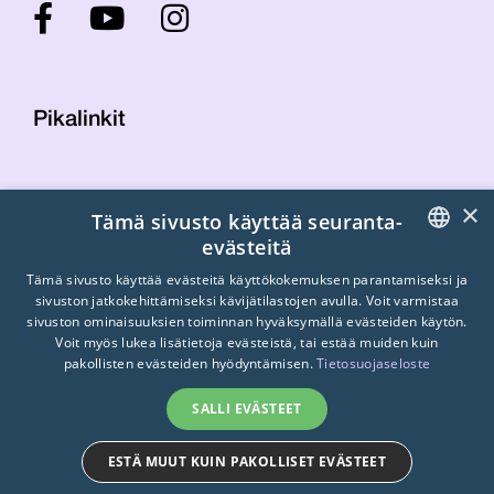
Pikalinkit
Yhteystiedot
×
Tämä sivusto käyttää seuranta-
Laskutustiedot
evästeitä
STTK:n kuvapankki
FINNISH
Tietosuojaseloste
Tämä sivusto käyttää evästeitä käyttökokemuksen parantamiseksi ja
sivuston jatkokehittämiseksi kävijätilastojen avulla. Voit varmistaa
Turvallisemman tilan periaatteet
ENGLISH
sivuston ominaisuuksien toiminnan hyväksymällä evästeiden käytön.
Voit myös lukea lisätietoja evästeistä, tai estää muiden kuin
SWEDISH
pakollisten evästeiden hyödyntämisen.
Tietosuojaseloste
SALLI EVÄSTEET
ESTÄ MUUT KUIN PAKOLLISET EVÄSTEET
© 2026
STTK.
Made with ❤ by
Avoin.Systems