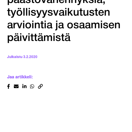
päästövähennyksiä,
työllisyysvaikutusten
arviointia ja osaamisen
päivittämistä
Julkaistu
3.2.2020
Jaa artikkeli: