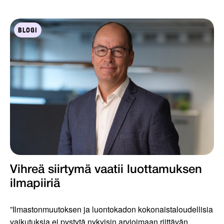
BLOGI
Vihreä siirtymä vaatii luottamuksen
ilmapiiriä
”Ilmastonmuutoksen ja luontokadon kokonaistaloudellisia
vaikutuksia ei pystytä nykyisin arvioimaan riittävän