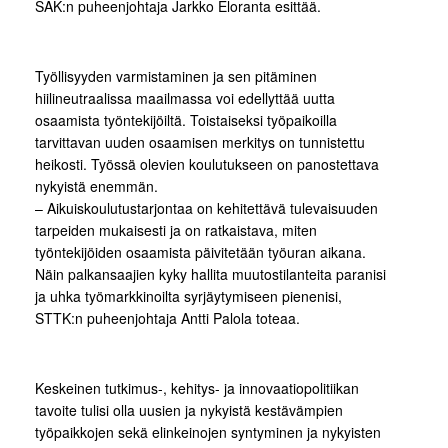
SAK:n puheenjohtaja Jarkko Eloranta esittää.
Työllisyyden varmistaminen ja sen pitäminen
hiilineutraalissa maailmassa voi edellyttää uutta
osaamista työntekijöiltä. Toistaiseksi työpaikoilla
tarvittavan uuden osaamisen merkitys on tunnistettu
heikosti. Työssä olevien koulutukseen on panostettava
nykyistä enemmän.
– Aikuiskoulutustarjontaa on kehitettävä tulevaisuuden
tarpeiden mukaisesti ja on ratkaistava, miten
työntekijöiden osaamista päivitetään työuran aikana.
Näin palkansaajien kyky hallita muutostilanteita paranisi
ja uhka työmarkkinoilta syrjäytymiseen pienenisi,
STTK:n puheenjohtaja Antti Palola toteaa.
Keskeinen tutkimus-, kehitys- ja innovaatiopolitiikan
tavoite tulisi olla uusien ja nykyistä kestävämpien
työpaikkojen sekä elinkeinojen syntyminen ja nykyisten