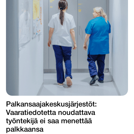
Palkansaajakeskus­järjestöt:
Vaaratiedotetta noudattava
työntekijä ei saa menettää
palkkaansa