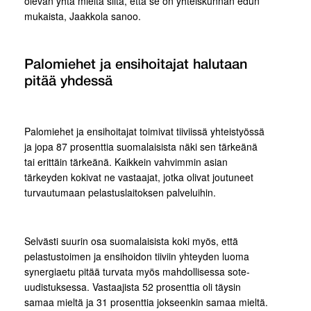
olevan yhtä mieltä siitä, että se on yhteiskunnan edun
mukaista, Jaakkola sanoo.
Palomiehet ja ensihoitajat halutaan
pitää yhdessä
Palomiehet ja ensihoitajat toimivat tiiviissä yhteistyössä
ja jopa 87 prosenttia suomalaisista näki sen tärkeänä
tai erittäin tärkeänä. Kaikkein vahvimmin asian
tärkeyden kokivat ne vastaajat, jotka olivat joutuneet
turvautumaan pelastuslaitoksen palveluihin.
Selvästi suurin osa suomalaisista koki myös, että
pelastustoimen ja ensihoidon tiiviin yhteyden luoma
synergiaetu pitää turvata myös mahdollisessa sote-
uudistuksessa. Vastaajista 52 prosenttia oli täysin
samaa mieltä ja 31 prosenttia jokseenkin samaa mieltä.