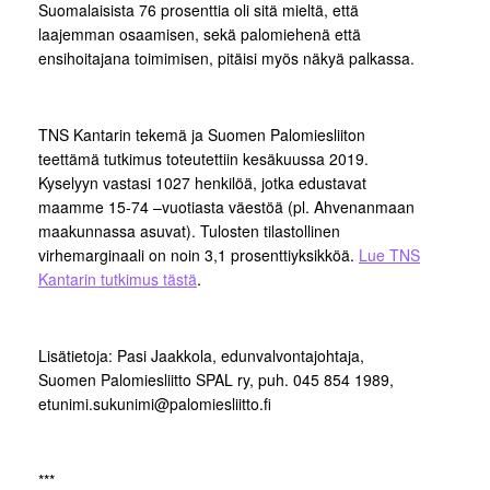
Suomalaisista 76 prosenttia oli sitä mieltä, että
laajemman osaamisen, sekä palomiehenä että
ensihoitajana toimimisen, pitäisi myös näkyä palkassa.
TNS Kantarin tekemä ja Suomen Palomiesliiton
teettämä tutkimus toteutettiin kesäkuussa 2019.
Kyselyyn vastasi 1027 henkilöä, jotka edustavat
maamme 15-74 –vuotiasta väestöä (pl. Ahvenanmaan
maakunnassa asuvat). Tulosten tilastollinen
virhemarginaali on noin 3,1 prosenttiyksikköä.
Lue TNS
Kantarin tutkimus tästä
.
Lisätietoja: Pasi Jaakkola, edunvalvontajohtaja,
Suomen Palomiesliitto SPAL ry, puh. 045 854 1989,
etunimi.sukunimi@palomiesliitto.fi
***