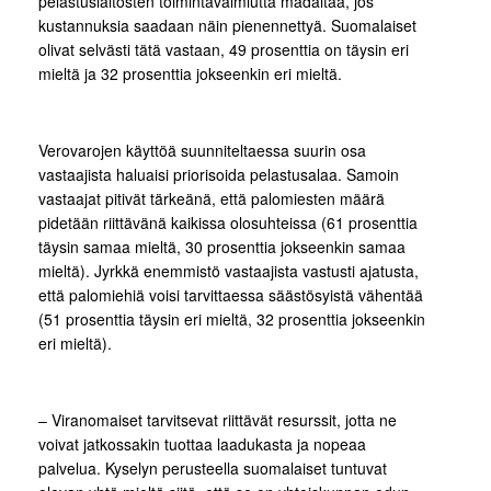
pelastuslaitosten toimintavalmiutta madaltaa, jos
kustannuksia saadaan näin pienennettyä. Suomalaiset
olivat selvästi tätä vastaan, 49 prosenttia on täysin eri
mieltä ja 32 prosenttia jokseenkin eri mieltä.
Verovarojen käyttöä suunniteltaessa suurin osa
vastaajista haluaisi priorisoida pelastusalaa. Samoin
vastaajat pitivät tärkeänä, että palomiesten määrä
pidetään riittävänä kaikissa olosuhteissa (61 prosenttia
täysin samaa mieltä, 30 prosenttia jokseenkin samaa
mieltä). Jyrkkä enemmistö vastaajista vastusti ajatusta,
että palomiehiä voisi tarvittaessa säästösyistä vähentää
(51 prosenttia täysin eri mieltä, 32 prosenttia jokseenkin
eri mieltä).
– Viranomaiset tarvitsevat riittävät resurssit, jotta ne
voivat jatkossakin tuottaa laadukasta ja nopeaa
palvelua. Kyselyn perusteella suomalaiset tuntuvat