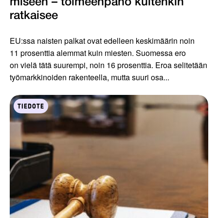
miseen – toimeenpano kuiten­kin
ratkaisee
EU:ssa naisten palkat ovat edelleen keskimäärin noin
11 prosenttia alemmat kuin miesten. Suomessa ero
on vielä tätä suurempi, noin 16 prosenttia. Eroa selitetään
työmarkkinoiden rakenteella, mutta suuri osa...
TIEDOTE