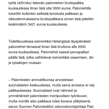
työtä (42h/vko) tekevän palomiehen bruttopalkka
kuukaudessa ilman lisiä olisi 3000 euroa. Palomiehille
toivottiin kuitenkin selkeää korotusta palkkaan ja
oikeudenmukaisena bruttopalkkana ennen lisiä pidettiin
keskimäärin 3421 euroa kuukaudessa.
Todellisuudessa esimerkiksi Helsingissä täyspäiväiset
palomiehet tienaavat ilman lisiä bruttona alle 2000
euroa kuukaudessa. Palomiehet saavat peruspalkan
päälle lisiä, jotka vaihtelevat esimerkiksi osaamisen, iän
ja työaikojen mukaan.
– Palomiesten ammattikuntaa arvostetaan
suomalaisten keskuudessa, mutta sama arvostus ei näy
palkkauksessa. Suomalaiset ovat nähneet ja
ymmärtäneet palomiesten monipuolisen työnkuvan,
mutta monille alan palkkaus tulee kovana yllätyksenä,
sanoo Suomen Palomiesliiton edunvalvontajohtaja Pasi