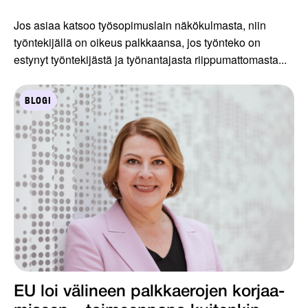
Jos asiaa katsoo työsopimuslain näkökulmasta, niin
työntekijällä on oikeus palkkaansa, jos työnteko on
estynyt työntekijästä ja työnantajasta riippumattomasta...
BLOGI
EU loi välineen palkkaerojen korjaa­