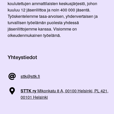
koulutettujen ammattilaisten keskusjärjestö, johon
kuuluu 12 jäsenliittoa ja noin 400 000 jäsentä.
Työskentelemme tasa-arvoisen, yhdenvertaisen ja
turvallisen työelämän puolesta yhdessä
jäsenliittojemme kanssa. Visiomme on
oikeudenmukainen työelämä.
Yhteystiedot
sttk@sttk.fi
STTK ry
Mikonkatu 8 A, 00100 Helsinki, PL 421,
00101 Helsinki