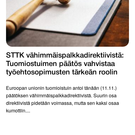
STTK vähimmäispalkka­­direktiivistä:
Tuomiostuimen päätös vahvistaa
työehtosopimusten tärkeän roolin
Euroopan unionin tuomioistuin antoi tänään (11.11.)
päätöksen vähimmäispalkkadirektiivistä. Suurin osa
direktiivistä pidetään voimassa, mutta sen kaksi osaa
kumottiin....