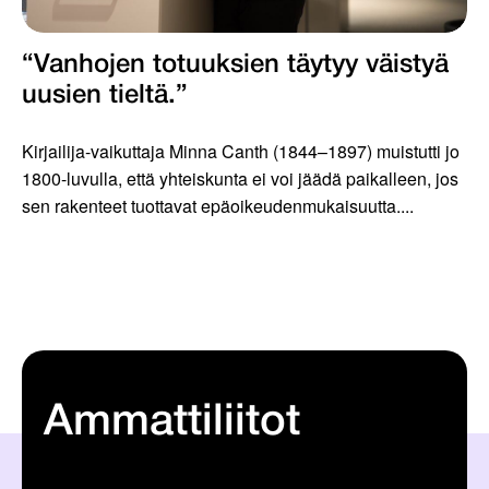
“Vanhojen totuuksien täytyy väistyä
uusien tieltä.”
Kirjailija-vaikuttaja Minna Canth (1844–1897) muistutti jo
1800-luvulla, että yhteiskunta ei voi jäädä paikalleen, jos
sen rakenteet tuottavat epäoikeudenmukaisuutta....
Ammattiliitot