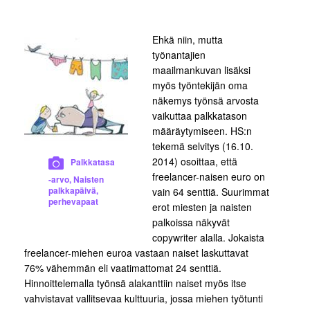
Ehkä niin, mutta
työnantajien
maailmankuvan lisäksi
myös työntekijän oma
näkemys työnsä arvosta
vaikuttaa palkkatason
määräytymiseen. HS:n
tekemä selvitys (16.10.
2014) osoittaa, että
Palkkatasa
freelancer-naisen euro on
-arvo, Naisten
palkkapäivä,
vain 64 senttiä. Suurimmat
perhevapaat
erot miesten ja naisten
palkoissa näkyvät
copywriter alalla. Jokaista
freelancer-miehen euroa vastaan naiset laskuttavat
76% vähemmän eli vaatimattomat 24 senttiä.
Hinnoittelemalla työnsä alakanttiin naiset myös itse
vahvistavat vallitsevaa kulttuuria, jossa miehen työtunti