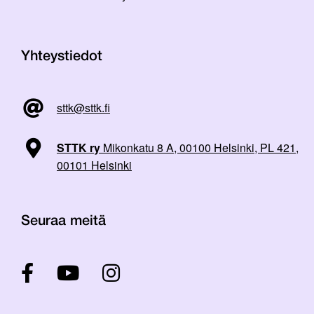
Yhteystiedot
sttk@sttk.fi
STTK ry
Mikonkatu 8 A, 00100 Helsinki, PL 421,
00101 Helsinki
Seuraa meitä