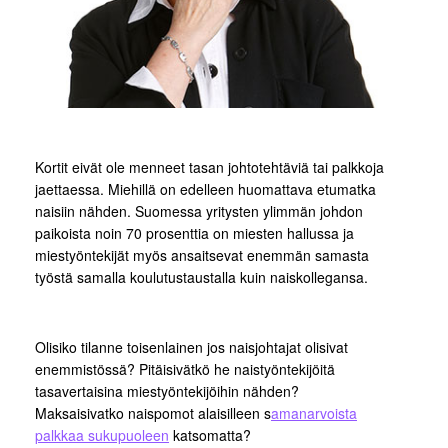
Kortit eivät ole menneet tasan johtotehtäviä tai palkkoja
jaettaessa. Miehillä on edelleen huomattava etumatka
naisiin nähden. Suomessa yritysten ylimmän johdon
paikoista noin 70 prosenttia on miesten hallussa ja
miestyöntekijät myös ansaitsevat enemmän samasta
työstä samalla koulutustaustalla kuin naiskollegansa.
Olisiko tilanne toisenlainen jos naisjohtajat olisivat
enemmistössä? Pitäisivätkö he naistyöntekijöitä
tasavertaisina miestyöntekijöihin nähden?
Maksaisivatko naispomot alaisilleen s
amanarvoista
palkkaa sukupuoleen
katsomatta?