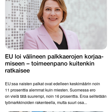
EU loi välineen palkkaerojen korjaa­
miseen – toimeenpano kuiten­kin
ratkaisee
EU:ssa naisten palkat ovat edelleen keskimäärin noin
11 prosenttia alemmat kuin miesten. Suomessa ero
on vielä tätä suurempi, noin 16 prosenttia. Eroa selitetään
työmarkkinoiden rakenteella, mutta suuri osa...