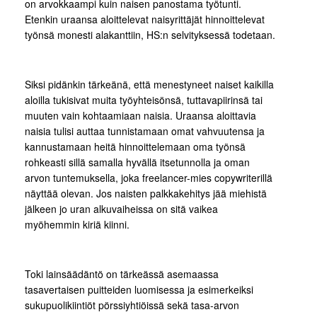
on arvokkaampi kuin naisen panostama työtunti.
Etenkin uraansa aloittelevat naisyrittäjät hinnoittelevat
työnsä monesti alakanttiin, HS:n selvityksessä todetaan.
Siksi pidänkin tärkeänä, että menestyneet naiset kaikilla
aloilla tukisivat muita työyhteisönsä, tuttavapiirinsä tai
muuten vain kohtaamiaan naisia. Uraansa aloittavia
naisia tulisi auttaa tunnistamaan omat vahvuutensa ja
kannustamaan heitä hinnoittelemaan oma työnsä
rohkeasti sillä samalla hyvällä itsetunnolla ja oman
arvon tuntemuksella, joka freelancer-mies copywriterillä
näyttää olevan. Jos naisten palkkakehitys jää miehistä
jälkeen jo uran alkuvaiheissa on sitä vaikea
myöhemmin kiriä kiinni.
Toki lainsäädäntö on tärkeässä asemaassa
tasavertaisen puitteiden luomisessa ja esimerkeiksi
sukupuolikiintiöt pörssiyhtiöissä sekä tasa-arvon