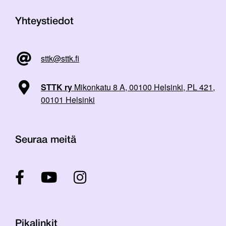
Yhteystiedot
sttk@sttk.fi
STTK ry
Mikonkatu 8 A, 00100 Helsinki, PL 421,
00101 Helsinki
Seuraa meitä
Pikalinkit