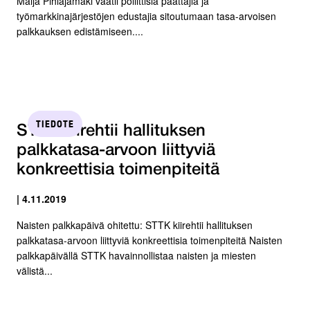
Maija Pihlajamäki vaatii poliittisia päättäjiä ja
työmarkkinajärjestöjen edustajia sitoutumaan tasa-arvoisen
palkkauksen edistämiseen....
TIEDOTE
STTK kiirehtii hallituksen
palkkatasa-arvoon liittyviä
konkreettisia toimenpiteitä
| 4.11.2019
Naisten palkkapäivä ohitettu: STTK kiirehtii hallituksen
palkkatasa-arvoon liittyviä konkreettisia toimenpiteitä Naisten
palkkapäivällä STTK havainnollistaa naisten ja miesten
välistä...