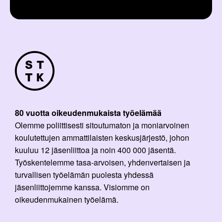
l
i
:
80 vuotta oikeudenmukaista työelämää
Olemme poliittisesti sitoutumaton ja moniarvoinen
koulutettujen ammattilaisten keskusjärjestö, johon
kuuluu 12 jäsenliittoa ja noin 400 000 jäsentä.
Työskentelemme tasa-arvoisen, yhdenvertaisen ja
turvallisen työelämän puolesta yhdessä
jäsenliittojemme kanssa. Visiomme on
oikeudenmukainen työelämä.