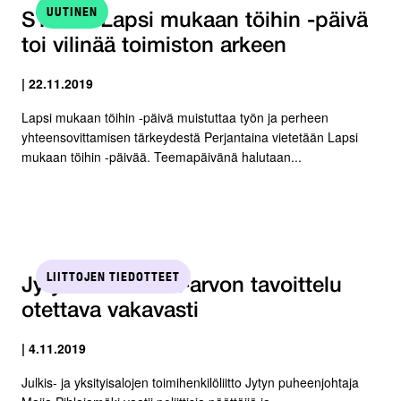
UUTINEN
STTK:n Lapsi mukaan töihin -päivä
toi vilinää toimiston arkeen
| 22.11.2019
Lapsi mukaan töihin -päivä muistuttaa työn ja perheen
yhteensovittamisen tärkeydestä Perjantaina vietetään Lapsi
mukaan töihin -päivää. Teemapäivänä halutaan...
LIITTOJEN TIEDOTTEET
Jyty: Palkkatasa-arvon tavoittelu
otettava vakavasti
| 4.11.2019
Julkis- ja yksityisalojen toimihenkilöliitto Jytyn puheenjohtaja