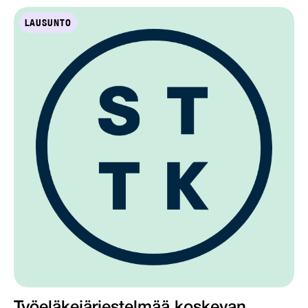
LAUSUNTO
Työeläkejärjestelmää koskevan