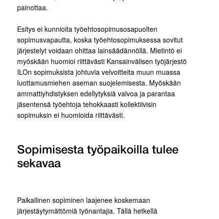
painottaa.
Esitys ei kunnioita työehtosopimusosapuolten
sopimusvapautta, koska työehtosopimuksessa sovitut
järjestelyt voidaan ohittaa lainsäädännöllä. Mietintö ei
myöskään huomioi riittävästi Kansainvälisen työjärjestö
ILOn sopimuksista johtuvia velvoitteita muun muassa
luottamusmiehen aseman suojelemisesta. Myöskään
ammattiyhdistyksen edellytyksiä valvoa ja parantaa
jäsentensä työehtoja tehokkaasti kollektiivisin
sopimuksin ei huomioida riittävästi.
Sopimisesta työpaikoilla tulee
sekavaa
Paikallinen sopiminen laajenee koskemaan
järjestäytymättömiä työnantajia. Tällä hetkellä