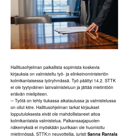
Hallitusohjelman paikallista sopimista koskevia
kirjauksia on valmisteltu työ- ja elinkeinoministeriön
kolmikantaisessa työryhmässä. Työ päättyi 14.2. STTK
ei ole tyytyväinen lainvalmisteluun ja jättää mietintöön
eriävän mielipiteen.
─ Työtä on tehty tiukassa aikataulussa ja valmistelussa
on ollut kiire. Hallitusohjelman tarkat kirjaukset
lopputuloksesta eivät ole mahdollistaneet aitoa
kolmikantaista valmistelua. Palkansaajapuolen
näkemyksiä ei myöskään juurikaan ole huomioitu
mietinnössä, STTK:n neuvottelija, juristi
Sanna Rantala