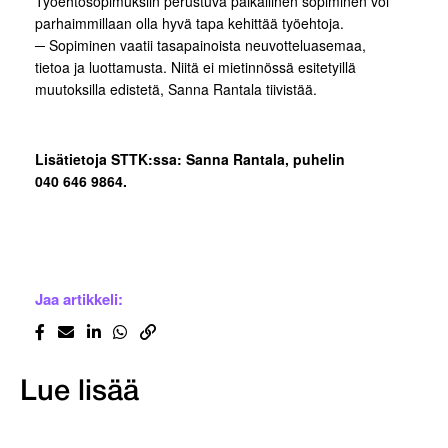
Työehtosopimuksiin perustuva paikallinen sopiminen voi
parhaimmillaan olla hyvä tapa kehittää työehtoja.
─ Sopiminen vaatii tasapainoista neuvotteluasemaa,
tietoa ja luottamusta. Niitä ei mietinnössä esitetyillä
muutoksilla edistetä, Sanna Rantala tiivistää.
Lisätietoja STTK:ssa: Sanna Rantala, puhelin
040 646 9864.
Jaa artikkeli:
Lue lisää