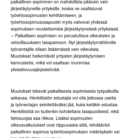
paikallinen sopiminen on mahdollista pääosin vain
järjestäytyneille yrityksille, koska ne osallistuvat
työehtosopimusten kehittämiseen, ja
työehtosopimusosapuolet myös valvovat yhdessä
sopimuksen noudattamista järjestäytyneissä yrityksissä.
─ Paikallisen sopimisen on perustuttava oikeuksien ja
velvollisuuksien tasapainoon. Nyt järjestäytymättömille
työnantajille ollaan lisäämässä vain oikeuksia.
Muutokset heikentävät yritysten järjestäytymisen
kannusteita, mikä voi osaltaan murentaa
yleissitovuusjärjestelmää.
Muutokset tekevät paikallisesta sopimisesta työpaikoilla
sekavaa. Henkilöstön edustajia voi olla jatkossa useita
ja työnantajan selvitettäväksi jää, kuka ketäkin edustaa.
Henkilöstöä on kuitenkin kohdeltava tasapuolisesti, eikä
tietosuojaa saa rikkoa. Lisäksi sopimusten
oikeusvaikutukset ovat riippuvaisia siitä, tehdäänkö
paikallinen sopimus työehtosopimuksen määräyksiin vai