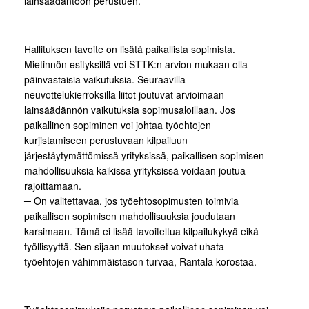
lainsäädäntöön perustuen.
Hallituksen tavoite on lisätä paikallista sopimista.
Mietinnön esityksillä voi STTK:n arvion mukaan olla
päinvastaisia vaikutuksia. Seuraavilla
neuvottelukierroksilla liitot joutuvat arvioimaan
lainsäädännön vaikutuksia sopimusaloillaan. Jos
paikallinen sopiminen voi johtaa työehtojen
kurjistamiseen perustuvaan kilpailuun
järjestäytymättömissä yrityksissä, paikallisen sopimisen
mahdollisuuksia kaikissa yrityksissä voidaan joutua
rajoittamaan.
─ On valitettavaa, jos työehtosopimusten toimivia
paikallisen sopimisen mahdollisuuksia joudutaan
karsimaan. Tämä ei lisää tavoiteltua kilpailukykyä eikä
työllisyyttä. Sen sijaan muutokset voivat uhata
työehtojen vähimmäistason turvaa, Rantala korostaa.