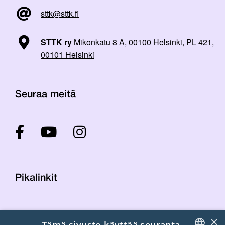
sttk@sttk.fi
STTK ry
Mikonkatu 8 A, 00100 Helsinki, PL 421,
00101 Helsinki
Seuraa meitä
Pikalinkit
Yhteystiedot
×