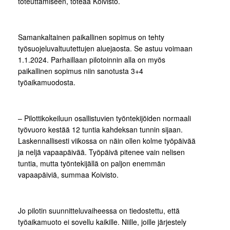
toteuttamiseen, toteaa Koivisto.
Samankaltainen paikallinen sopimus on tehty
työsuojeluvaltuutettujen aluejaosta. Se astuu voimaan
1.1.2024. Parhaillaan pilotoinnin alla on myös
paikallinen sopimus niin sanotusta 3+4
työaikamuodosta.
– Pilottikokeiluun osallistuvien työntekijöiden normaali
työvuoro kestää 12 tuntia kahdeksan tunnin sijaan.
Laskennallisesti viikossa on näin ollen kolme työpäivää
ja neljä vapaapäivää. Työpäivä pitenee vain nelisen
tuntia, mutta työntekijällä on paljon enemmän
vapaapäiviä, summaa Koivisto.
Jo pilotin suunnitteluvaiheessa on tiedostettu, että
työaikamuoto ei sovellu kaikille. Niille, joille järjestely