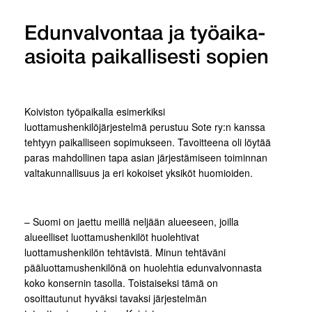
Edunvalvontaa ja työaika-
asioita paikallisesti sopien
Koiviston työpaikalla esimerkiksi
luottamushenkilöjärjestelmä perustuu Sote ry:n kanssa
tehtyyn paikalliseen sopimukseen. Tavoitteena oli löytää
paras mahdollinen tapa asian järjestämiseen toiminnan
valtakunnallisuus ja eri kokoiset yksiköt huomioiden.
– Suomi on jaettu meillä neljään alueeseen, joilla
alueelliset luottamushenkilöt huolehtivat
luottamushenkilön tehtävistä. Minun tehtäväni
pääluottamushenkilönä on huolehtia edunvalvonnasta
koko konsernin tasolla. Toistaiseksi tämä on
osoittautunut hyväksi tavaksi järjestelmän