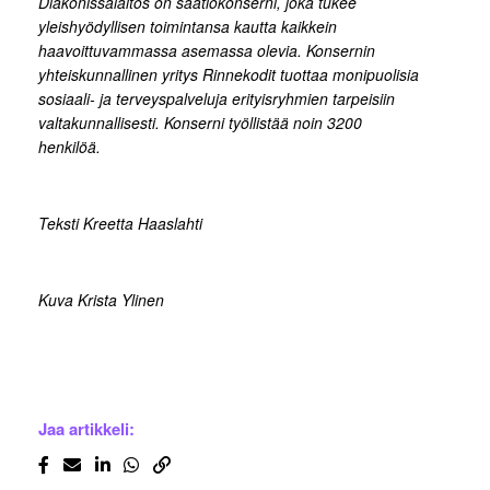
Diakonissalaitos on säätiökonserni, joka tukee
yleishyödyllisen toimintansa kautta kaikkein
haavoittuvammassa asemassa olevia. Konsernin
yhteiskunnallinen yritys Rinnekodit tuottaa monipuolisia
sosiaali- ja terveyspalveluja erityisryhmien tarpeisiin
valtakunnallisesti. Konserni työllistää noin 3200
henkilöä.
Teksti Kreetta Haaslahti
Kuva Krista Ylinen
Jaa artikkeli: