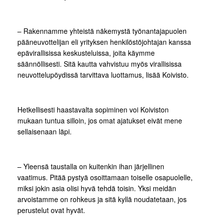
– Rakennamme yhteistä näkemystä työnantajapuolen
pääneuvottelijan eli yrityksen henkilöstöjohtajan kanssa
epävirallisissa keskusteluissa, joita käymme
säännöllisesti. Sitä kautta vahvistuu myös virallisissa
neuvottelupöydissä tarvittava luottamus, lisää Koivisto.
Hetkellisesti haastavalta sopiminen voi Koiviston
mukaan tuntua silloin, jos omat ajatukset eivät mene
sellaisenaan läpi.
– Yleensä taustalla on kuitenkin ihan järjellinen
vaatimus. Pitää pystyä osoittamaan toiselle osapuolelle,
miksi jokin asia olisi hyvä tehdä toisin. Yksi meidän
arvoistamme on rohkeus ja sitä kyllä noudatetaan, jos
perustelut ovat hyvät.