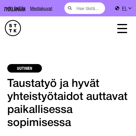
Mediakuvat
FI
UUTINEN
Taustatyö ja hyvät
yhteistyötaidot auttavat
paikallisessa
sopimisessa