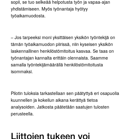
sopii, se tuo selkeää helpotusta työn ja vapaa-ajan
yhdistämiseen. Myös työnantaja hyötyy
työaikamuodosta.
– Jos tarpeeksi moni yksittäisen yksikön työntekijä on
tämän työaikamuodon piirissä, niin kyseisen yksikön
laskennallinen henkilöstömitoitus kasvaa. Se taas on
työnantajan kannalta erittäin olennaista. Saamme
samalla työntekijämäärällä henkilöstömitoitusta
isommaksi.
Pilotin tuloksia tarkastellaan sen päätyttyä eri osapuolia
kuunnellen ja kokeilun aikana kerättyä tietoa
analysoiden. Jatkosta päätetään saatujen tulosten
perusteella.
Liittojen tukeen voi