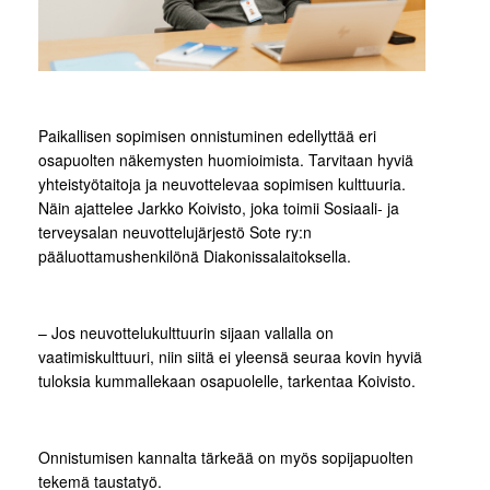
Paikallisen sopimisen onnistuminen edellyttää eri
osapuolten näkemysten huomioimista. Tarvitaan hyviä
yhteistyötaitoja ja neuvottelevaa sopimisen kulttuuria.
Näin ajattelee Jarkko Koivisto, joka toimii Sosiaali- ja
terveysalan neuvottelujärjestö Sote ry:n
pääluottamushenkilönä Diakonissalaitoksella.
– Jos neuvottelukulttuurin sijaan vallalla on
vaatimiskulttuuri, niin siitä ei yleensä seuraa kovin hyviä
tuloksia kummallekaan osapuolelle, tarkentaa Koivisto.
Onnistumisen kannalta tärkeää on myös sopijapuolten
tekemä taustatyö.