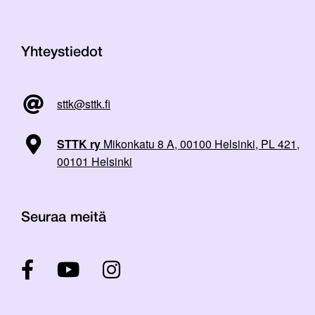
Yhteystiedot
sttk@sttk.fi
STTK ry
Mikonkatu 8 A, 00100 Helsinki, PL 421,
00101 Helsinki
Seuraa meitä