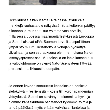
Helmikuussa alkanut sota Ukrainassa jatkuu eikä
merkkejä rauhasta ole näkyvissä. Sota kuitenkin päättyy
aikanaan ja rauhan tultua voimme vain arvailla,
millaisessa uudessa maailmanjärjestyksessä Eurooppa
ja Suomi alkavat elää. Suomen turvallisuuspoliittinen
ympäristö muuttui kertaheitolla Venäjän hyökättyä
Ukrainaan ja sen seurauksena olemme mukana Naton
jäsenyysprosessissa. Muutoksella on laaja kansan tuki
ja valtiojohtomme on vienyt Nato-jäsenyyteen liittyvää
prosessia mallikkaasti eteenpäin.
Jo ennen kevään sotauutisia kansalaisten henkistä
sietokykyä – resilienssiä – koeteltiin koronapandemian
yhteydessä. Suomi on selvinnyt molemmista hyvin ja
olemme kansakuntana osoittaneet kykymme toimia ja
tehdä päätöksiä myös erittäin vaikeissa tilanteissa ja