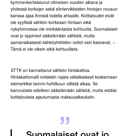
kymmenkertaistunut viimeisen vuoden aikana ja
yhdessä korkojen sekä elintarvikkeiden hintojen nousun
kanssa ajaa ihmisiä todella ahtaalle. Kotitaloudet eivät
ole syyllisiä sähkön korkeaan hintaan eikä
nykyhinnoissa ole minkäänlaista kohtuutta. Suomalaiset
ovat jo oppineet säästämään sähköä, mutta
samanaikaisesti sähköyhtiöiden voitot vain kasvavat. –
Tämä ei ole oikein eikä kohtuullista.
STTK on kannattanut sähkön hintakattoa.
Hintakattomalli voitaisiin rajata väliaikaisesti koskemaan
esimerkiksi tammi-huhtikuun välistä aikaa. Se
kannustaisi edelleen säästämään sähköä, mutta estäisi
kotitalouksia ajautumasta maksuvaikeuksiin.
Suomalaiset ovat jo