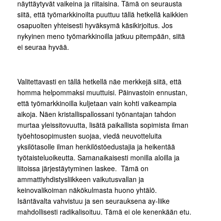
näyttäytyvät vaikeina ja riitaisina. Tämä on seurausta
siitä, että työmarkkinoilta puuttuu tällä hetkellä kaikkien
osapuolten yhteisesti hyväksymä käsikirjoitus. Jos
nykyinen meno työmarkkinoilla jatkuu pitempään, siitä
ei seuraa hyvää.
Valitettavasti en tällä hetkellä näe merkkejä siitä, että
homma helpommaksi muuttuisi. Päinvastoin ennustan,
että työmarkkinoilla kuljetaan vain kohti vaikeampia
aikoja. Näen kristallispallossani työnantajan tahdon
murtaa yleissitovuutta, lisätä paikallista sopimista ilman
työehtosopimusten suojaa, viedä neuvotteluita
yksilötasolle ilman henkilöstöedustajia ja heikentää
työtaisteluoikeutta. Samanaikaisesti monilla aloilla ja
liitoissa järjestäytyminen laskee. Tämä on
ammattiyhdistysliikkeen vaikutusvallan ja
keinovalikoiman näkökulmasta huono yhtälö.
Isäntävalta vahvistuu ja sen seurauksena ay-liike
mahdollisesti radikalisoituu. Tämä ei ole kenenkään etu.