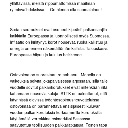
yllättävissä, meistä riippumattomissa maailman
rytminvaihdoksissa. – On hienoa olla suomalainen!
Sodan seuraukset ovat osuneet kipeästi palkansaajiin
kaikkialla Euroopassa ja luonnollisesti myös Suomessa.
Inflaatio on kiihtynyt, korot nousevat, ruoka kallistuu ja
energia on ennen näkemättömän kallista. Talouskasvu
Euroopassa hiipuu ja kulutus heikkenee.
Ostovoima on suorastaan romahtanut. Monella on
vaikeuksia selvitä jokapäiväisessä arjessaan, sillä tälle
vuodelle sovitut palkankorotukset eivät mitenkään riitä
kattamaan nousevia kuluja. STTK on painottanut, että
käynnissä olevissa työehtosopimusneuvotteluissa
ostovoimaa on parannettava ensisijaisesti kuluvan
vuoden palkankorotuksia korkeammilla korotuksilla
käyttämällä verrokkina esimerkiksi Saksassa
saavutettua teollisuuden palkkaratkaisua. Toinen tapa