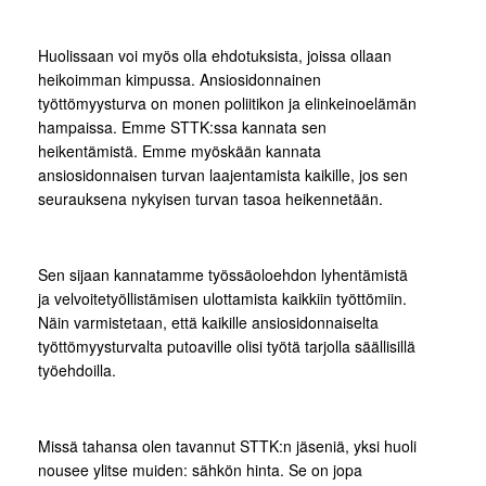
Huolissaan voi myös olla ehdotuksista, joissa ollaan
heikoimman kimpussa. Ansiosidonnainen
työttömyysturva on monen poliitikon ja elinkeinoelämän
hampaissa. Emme STTK:ssa kannata sen
heikentämistä. Emme myöskään kannata
ansiosidonnaisen turvan laajentamista kaikille, jos sen
seurauksena nykyisen turvan tasoa heikennetään.
Sen sijaan kannatamme työssäoloehdon lyhentämistä
ja velvoitetyöllistämisen ulottamista kaikkiin työttömiin.
Näin varmistetaan, että kaikille ansiosidonnaiselta
työttömyysturvalta putoaville olisi työtä tarjolla säällisillä
työehdoilla.
Missä tahansa olen tavannut STTK:n jäseniä, yksi huoli
nousee ylitse muiden: sähkön hinta. Se on jopa