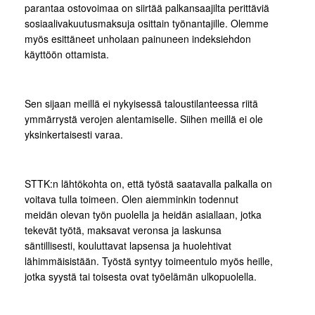
parantaa ostovoimaa on siirtää palkansaajilta perittäviä
sosiaalivakuutusmaksuja osittain työnantajille. Olemme
myös esittäneet unholaan painuneen indeksiehdon
käyttöön ottamista.
Sen sijaan meillä ei nykyisessä taloustilanteessa riitä
ymmärrystä verojen alentamiselle. Siihen meillä ei ole
yksinkertaisesti varaa.
STTK:n lähtökohta on, että työstä saatavalla palkalla on
voitava tulla toimeen. Olen aiemminkin todennut
meidän olevan työn puolella ja heidän asiallaan, jotka
tekevät työtä, maksavat veronsa ja laskunsa
säntillisesti, kouluttavat lapsensa ja huolehtivat
lähimmäisistään. Työstä syntyy toimeentulo myös heille,
jotka syystä tai toisesta ovat työelämän ulkopuolella.