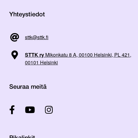
Yhteystiedot
sttk@sttk.fi
STTK ry
Mikonkatu 8 A, 00100 Helsinki, PL 421,
00101 Helsinki
Seuraa meitä