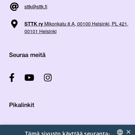
sttk@sttk.fi
STTK ry
Mikonkatu 8 A, 00100 Helsinki, PL 421,
00101 Helsinki
Seuraa meitä
Pikalinkit
Yhteystiedot
×
Tämä sivusto käyttää seuranta-
Laskutustiedot