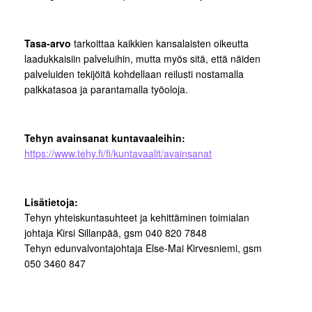
Tasa-arvo
tarkoittaa kaikkien kansalaisten oikeutta
laadukkaisiin palveluihin, mutta myös sitä, että näiden
palveluiden tekijöitä kohdellaan reilusti nostamalla
palkkatasoa ja parantamalla työoloja.
Tehyn avainsanat kuntavaaleihin:
https://www.tehy.fi/fi/kuntavaalit/avainsanat
Lisätietoja:
Tehyn yhteiskuntasuhteet ja kehittäminen toimialan
johtaja Kirsi Sillanpää, gsm 040 820 7848
Tehyn edunvalvontajohtaja Else-Mai Kirvesniemi, gsm
050 3460 847