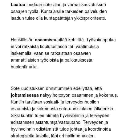
Laatua
luodaan sote-alan ja varhaiskasvatuksen
osaajien työllä. Kuntalaisille tärkeiden palveluiden
laadun tulee olla kuntapäättäjän ykkösprioriteetti.
Henkilöstön
osaamista
pitää kehittää. Työvoimapulaa
ei voi ratkaista koulutustasoa tai -vaatimuksia
laskemalla, vaan se ratkaistaan osaavien
ammattilaisten työoloista ja palkkauksesta
huolehtimalla.
Sote-uudistuksen onnistuminen edellyttää, että
johtamisessa
näkyy hoitotyön osaaminen ja kokemus.
Kuntiin tarvitaan sosiaali- ja terveydenhuollon
osaamista ja kokemusta sote-uudistuksen jälkeenkin.
Siksi kuntiin tulee nimetä hyvinvoinnin ja terveyden
edistämisen asiantuntija/vastuutaho. Terveyden ja
hyvinvoinnin edistämistä tulee johtaa ja koordinoida
strategiselta tasolta, läpi eri hallinnonalojen.