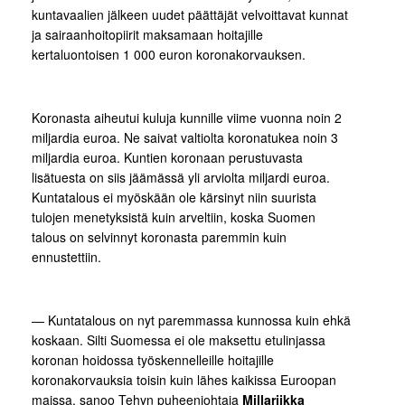
kuntavaalien jälkeen uudet päättäjät velvoittavat kunnat
ja sairaanhoitopiirit maksamaan hoitajille
kertaluontoisen 1 000 euron koronakorvauksen.
Koronasta aiheutui kuluja kunnille viime vuonna noin 2
miljardia euroa. Ne saivat valtiolta koronatukea noin 3
miljardia euroa. Kuntien koronaan perustuvasta
lisätuesta on siis jäämässä yli arviolta miljardi euroa.
Kuntatalous ei myöskään ole kärsinyt niin suurista
tulojen menetyksistä kuin arveltiin, koska Suomen
talous on selvinnyt koronasta paremmin kuin
ennustettiin.
— Kuntatalous on nyt paremmassa kunnossa kuin ehkä
koskaan. Silti Suomessa ei ole maksettu etulinjassa
koronan hoidossa työskennelleille hoitajille
koronakorvauksia toisin kuin lähes kaikissa Euroopan
maissa, sanoo Tehyn puheenjohtaja
Millariikka