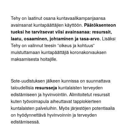
Tehy on laatinut osana kuntavaalikampanjaansa
avainsanat kuntapäättäjien käyttöön.
Päätöksenteon
tueksi he tarvitsevat viisi avainsanaa: resurssit,
laatu, osaaminen, johtaminen ja tasa-arvo.
Lisäksi
Tehy on valinnut teesin ”oikeus ja kohtuus”
muistuttamaan kuntapäättäjiä koronakorvauksen
maksamisesta hoitajille.
Sote-uudistuksen jälkeen kunnissa on suunnattava
taloudellisia
resursseja
kuntalaisten terveyden
edistämiseen ja hyvinvointiin. Alimitoitetut resurssit
kuten työvoimapula aiheuttavat tappiokierteen
kuntalaisten palveluihin. Myös järjestöjen potentiaalia
on hyödynnettävä hyvinvoinnin ja terveyden
edistämisessä.