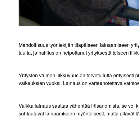
Mahdollisuus työntekijän tilapäiseen lainaamiseen yrity
tuulta, ja hallitus on helpottanut yrityksestä toiseen li
Yritysten välinen liikkuvuus on tervetullutta erityisesti 
vaikeuksien vuoksi. Lainaus on varteenotettava vaihtoe
Vaikka lainaus saattaa vähentää irtisanomisia, se voi ku
suhtautuvat lainaamiseen myönteisesti, mutta pitävät t