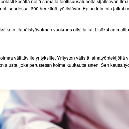
a pelasti kesällä neljä samalla teollisuusalueella sijaitsevan ilm
teollisuudessa, 600 henkilöä työllistävän Eptan toiminta jatkui n
 kuin tilapäistyövoiman vuokraus olisi tullut. Lisäksi ammattipr
imaa välittäville yrityksille. Yritysten välisiä lainatyöntekijöitä
M:n alusta, joka perustettiin kolme kuukautta sitten. Sen kautta t