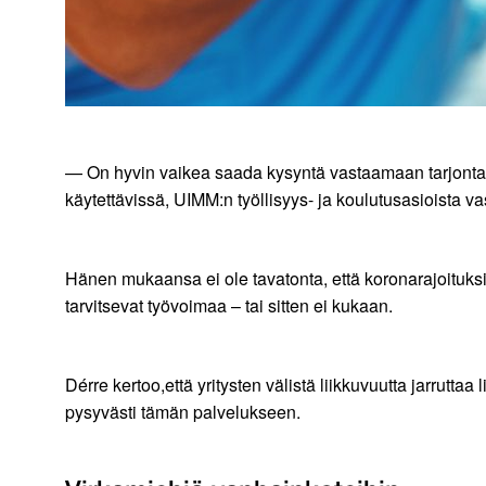
— On hyvin vaikea saada kysyntä vastaamaan tarjontaa. 
käytettävissä, UIMM:n työllisyys- ja koulutusasioista v
Hänen mukaansa ei ole tavatonta, että koronarajoituksia 
tarvitsevat työvoimaa – tai sitten ei kukaan.
Dérre kertoo,että yritysten välistä liikkuvuutta jarrutta
pysyvästi tämän palvelukseen.