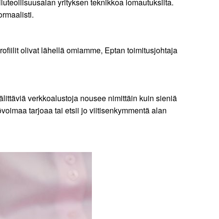
ailuteollisuusalan yrityksen teknikkoa lomautuksilta.
ormaalisti.
ofiilit olivat lähellä omiamme, Eptan toimitusjohtaja
 välittäviä verkkoalustoja nousee nimittäin kuin sieniä
yövoimaa tarjoaa tai etsii jo viitisenkymmentä alan