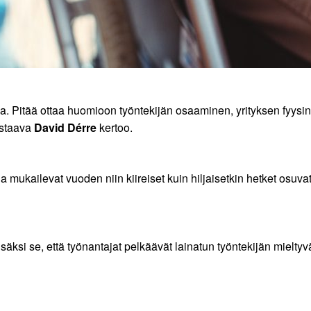
Pitää ottaa huomioon työntekijän osaaminen, yrityksen fyysinen 
astaava
David Dérre
kertoo.
mukailevat vuoden niin kiireiset kuin hiljaisetkin hetket osuvat
a lisäksi se, että työnantajat pelkäävät lainatun työntekijän miel