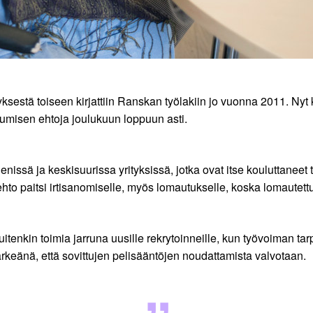
ksestä toiseen kirjattiin Ranskan työlakiin jo vuonna 2011. Nyt 
ikkumisen ehtoja joulukuun loppuun asti.
pienissä ja keskisuurissa yrityksissä, jotka ovat itse kouluttaneet
hto paitsi irtisanomiselle, myös lomautukselle, koska lomautettu
itenkin toimia jarruna uusille rekrytoinneille, kun työvoiman tarp
ärkeänä, että sovittujen pelisääntöjen noudattamista valvotaan.