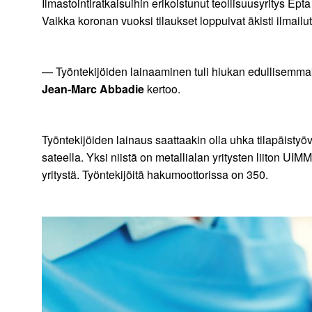
Ilmastointiratkaisuihin erikoistunut teollisuusyritys Ept
Vaikka koronan vuoksi tilaukset loppuivat äkisti ilmailu
— Työntekijöiden lainaaminen tuli hiukan edullisemmaksi
Jean-Marc Abbadie
kertoo.
Työntekijöiden lainaus saattaakin olla uhka tilapäistyövo
sateella. Yksi niistä on metallialan yritysten liiton UIM
yritystä. Työntekijöitä hakumoottorissa on 350.