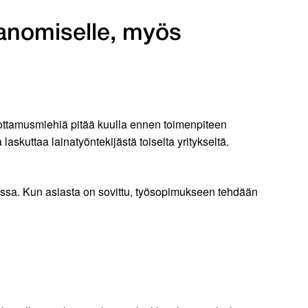
sanomiselle, myös
uottamusmiehiä pitää kuulla ennen toimenpiteen
askuttaa lainatyöntekijästä toiselta yritykseltä.
ssissa. Kun asiasta on sovittu, työsopimukseen tehdään