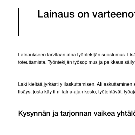
Lainaus on varteenot
Lainaukseen tarvitaan aina työntekijän suostumus. Lis
toteuttamista. Työntekijän työsopimus ja palkkaus säilyv
Laki kieltää jyrkästi ylilaskuttamisen. Alilaskuttamine
lisäys, josta käy ilmi laina-ajan kesto, työtehtävät, työaja
Kysynnän ja tarjonnan vaikea yhtäl