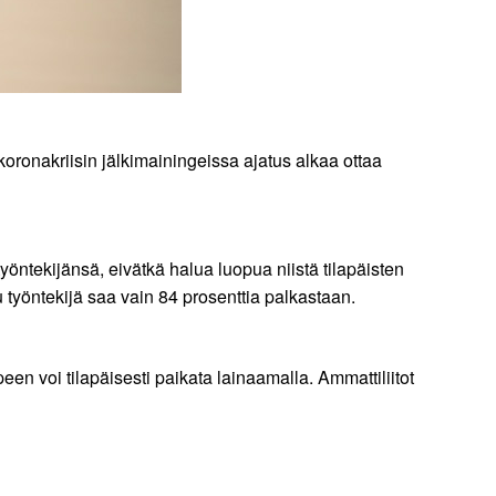
koronakriisin jälkimainingeissa ajatus alkaa ottaa
 työntekijänsä, eivätkä halua luopua niistä tilapäisten
 työntekijä saa vain 84 prosenttia palkastaan.
een voi tilapäisesti paikata lainaamalla. Ammattiliitot