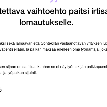
ettava vaihtoehto paitsi irti
lomautukselle.
äksi sekä lainaavan että työntekijän vastaanottavan yrityksen l
ät entisellään, ja palkan maksaa edelleen oma työnantaja, joka l
n sen sijaan on sallittua, kunhan se ei näy työntekijän palkkapu
t ja työpaikan sijainti.
ö