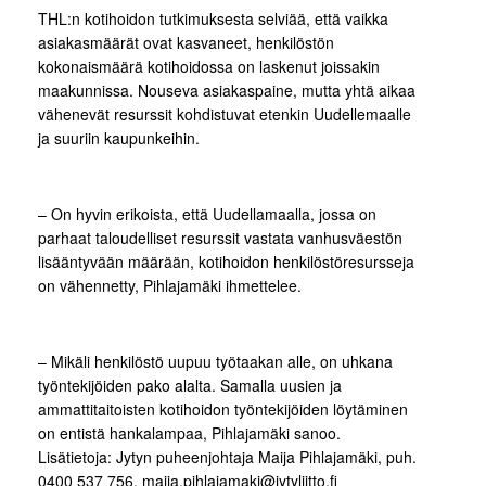
THL:n kotihoidon tutkimuksesta selviää, että vaikka
asiakasmäärät ovat kasvaneet, henkilöstön
kokonaismäärä kotihoidossa on laskenut joissakin
maakunnissa. Nouseva asiakaspaine, mutta yhtä aikaa
vähenevät resurssit kohdistuvat etenkin Uudellemaalle
ja suuriin kaupunkeihin.
– On hyvin erikoista, että Uudellamaalla, jossa on
parhaat taloudelliset resurssit vastata vanhusväestön
lisääntyvään määrään, kotihoidon henkilöstöresursseja
on vähennetty, Pihlajamäki ihmettelee.
– Mikäli henkilöstö uupuu työtaakan alle, on uhkana
työntekijöiden pako alalta. Samalla uusien ja
ammattitaitoisten kotihoidon työntekijöiden löytäminen
on entistä hankalampaa, Pihlajamäki sanoo.
Lisätietoja: Jytyn puheenjohtaja Maija Pihlajamäki, puh.
0400 537 756, maija.pihlajamaki@jytyliitto.fi