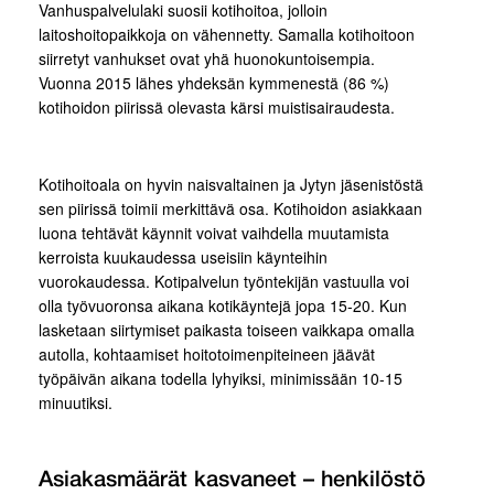
Vanhuspalvelulaki suosii kotihoitoa, jolloin
laitoshoitopaikkoja on vähennetty. Samalla kotihoitoon
siirretyt vanhukset ovat yhä huonokuntoisempia.
Vuonna 2015 lähes yhdeksän kymmenestä (86 %)
kotihoidon piirissä olevasta kärsi muistisairaudesta.
Kotihoitoala on hyvin naisvaltainen ja Jytyn jäsenistöstä
sen piirissä toimii merkittävä osa. Kotihoidon asiakkaan
luona tehtävät käynnit voivat vaihdella muutamista
kerroista kuukaudessa useisiin käynteihin
vuorokaudessa. Kotipalvelun työntekijän vastuulla voi
olla työvuoronsa aikana kotikäyntejä jopa 15-20. Kun
lasketaan siirtymiset paikasta toiseen vaikkapa omalla
autolla, kohtaamiset hoitotoimenpiteineen jäävät
työpäivän aikana todella lyhyiksi, minimissään 10-15
minuutiksi.
Asiakasmäärät kasvaneet – henkilöstö