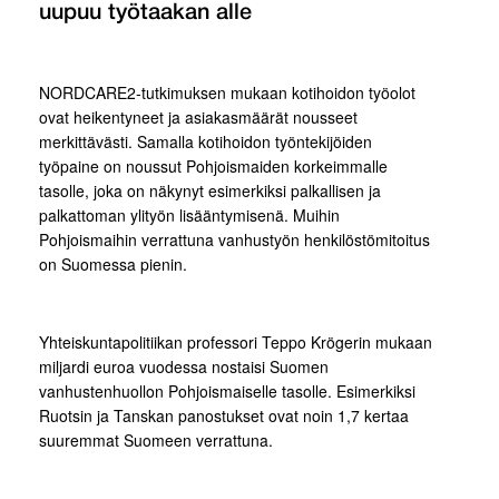
uupuu työtaakan alle
NORDCARE2-tutkimuksen mukaan kotihoidon työolot
ovat heikentyneet ja asiakasmäärät nousseet
merkittävästi. Samalla kotihoidon työntekijöiden
työpaine on noussut Pohjoismaiden korkeimmalle
tasolle, joka on näkynyt esimerkiksi palkallisen ja
palkattoman ylityön lisääntymisenä. Muihin
Pohjoismaihin verrattuna vanhustyön henkilöstömitoitus
on Suomessa pienin.
Yhteiskuntapolitiikan professori Teppo Krögerin mukaan
miljardi euroa vuodessa nostaisi Suomen
vanhustenhuollon Pohjoismaiselle tasolle. Esimerkiksi
Ruotsin ja Tanskan panostukset ovat noin 1,7 kertaa
suuremmat Suomeen verrattuna.