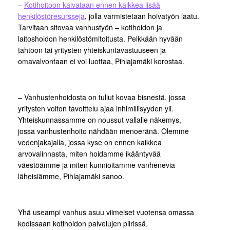
–
Kotihoitoon kaivataan ennen kaikkea lisää
henkilöstöresursseja
, jolla varmistetaan hoivatyön laatu.
Tarvitaan sitovaa vanhustyön – kotihoidon ja
laitoshoidon henkilöstömitoitusta. Pelkkään hyvään
tahtoon tai yritysten yhteiskuntavastuuseen ja
omavalvontaan ei voi luottaa, Pihlajamäki korostaa.
– Vanhustenhoidosta on tullut kovaa bisnestä, jossa
yritysten voiton tavoittelu ajaa inhimillisyyden yli.
Yhteiskunnassamme on noussut vallalle näkemys,
jossa vanhustenhoito nähdään menoeränä. Olemme
vedenjakajalla, jossa kyse on ennen kaikkea
arvovalinnasta, miten hoidamme ikääntyvää
väestöämme ja miten kunnioitamme vanhenevia
läheisiämme, Pihlajamäki sanoo.
Yhä useampi vanhus asuu viimeiset vuotensa omassa
kodissaan kotihoidon palvelujen piirissä.