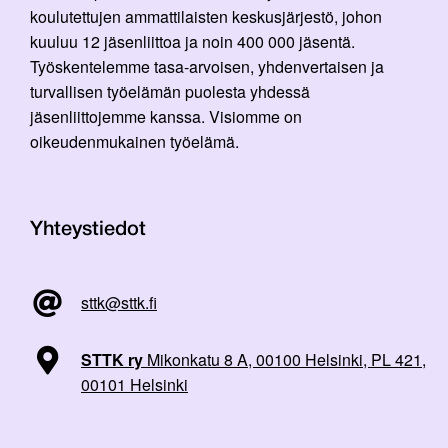
koulutettujen ammattilaisten keskusjärjestö, johon
kuuluu 12 jäsenliittoa ja noin 400 000 jäsentä.
Työskentelemme tasa-arvoisen, yhdenvertaisen ja
turvallisen työelämän puolesta yhdessä
jäsenliittojemme kanssa. Visiomme on
oikeudenmukainen työelämä.
Yhteystiedot
sttk@sttk.fi
STTK ry
Mikonkatu 8 A, 00100 Helsinki, PL 421,
00101 Helsinki