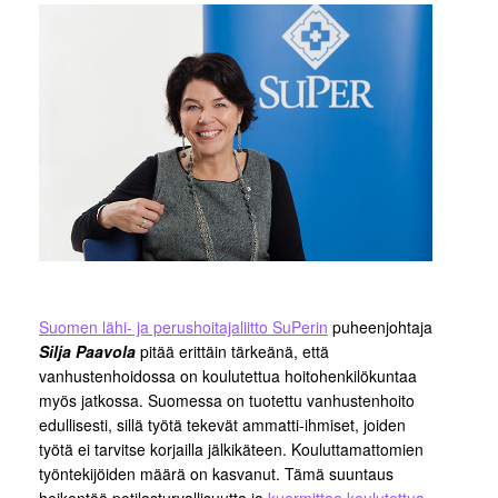
Suomen lähi- ja perushoitajaliitto SuPerin
puheenjohtaja
Silja Paavola
pitää erittäin tärkeänä, että
vanhustenhoidossa on koulutettua hoitohenkilökuntaa
myös jatkossa. Suomessa on tuotettu vanhustenhoito
edullisesti, sillä työtä tekevät ammatti-ihmiset, joiden
työtä ei tarvitse korjailla jälkikäteen. Kouluttamattomien
työntekijöiden määrä on kasvanut. Tämä suuntaus