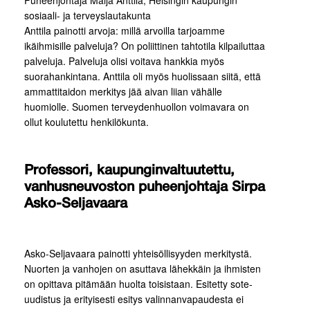
Puheenjohtaja Maija Anttila, Helsingin kaupungin
sosiaali- ja terveyslautakunta
Anttila painotti arvoja: millä arvoilla tarjoamme
ikäihmisille palveluja? On poliittinen tahtotila kilpailuttaa
palveluja. Palveluja olisi voitava hankkia myös
suorahankintana. Anttila oli myös huolissaan siitä, että
ammattitaidon merkitys jää aivan liian vähälle
huomiolle. Suomen terveydenhuollon voimavara on
ollut koulutettu henkilökunta.
Professori, kaupunginvaltuutettu,
vanhusneuvoston puheenjohtaja Sirpa
Asko-Seljavaara
Asko-Seljavaara painotti yhteisöllisyyden merkitystä.
Nuorten ja vanhojen on asuttava lähekkäin ja ihmisten
on opittava pitämään huolta toisistaan. Esitetty sote-
uudistus ja erityisesti esitys valinnanvapaudesta ei