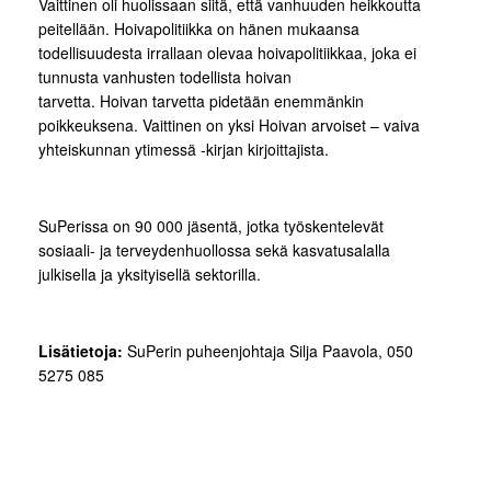
Vaittinen oli huolissaan siitä, että vanhuuden heikkoutta
peitellään. Hoivapolitiikka on hänen mukaansa
todellisuudesta irrallaan olevaa hoivapolitiikkaa, joka ei
tunnusta vanhusten todellista hoivan
tarvetta. Hoivan tarvetta pidetään enemmänkin
poikkeuksena. Vaittinen on yksi Hoivan arvoiset – vaiva
yhteiskunnan ytimessä -kirjan kirjoittajista.
SuPerissa on 90 000 jäsentä, jotka työskentelevät
sosiaali- ja terveydenhuollossa sekä kasvatusalalla
julkisella ja yksityisellä sektorilla.
Lisätietoja:
SuPerin puheenjohtaja Silja Paavola, 050
5275 085