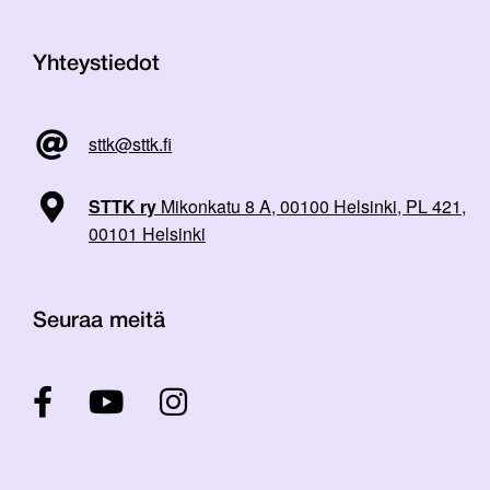
Yhteystiedot
sttk@sttk.fi
STTK ry
Mikonkatu 8 A, 00100 Helsinki, PL 421,
00101 Helsinki
Seuraa meitä