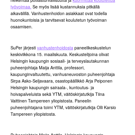
heikentää potilasturvallisuutta ja
kuormittaa koulutettua
työvoimaa.
Se myös lisää kustannuksia pitkällä
aikavälillä. Vanhustenhoidon asiakkaat ovat todella
huonokuntoisia ja tarvitsevat koulutetun työvoiman
osaamisen.
SuPer järjesti
vanhustenhoidosta
paneelikeskustelun
keskiviikkona 15. maaliskuuta. Keskustelijoina olivat
Helsingin kaupungin sosiaali- ja terveyslautakunnan
puheenjohtaja Maija Anttila, professori,
kaupunginvaltuutettu, vanhusneuvoston puheenjohtaja
Sirpa Asko-Seljavaara, osastopäällikkö Arja Peiponen
Helsingin kaupungin sairaala-, kuntoutus- ja
hoivapalveluista sekä YTM, väitöskirjatutkija Tiina
Vaittinen Tampereen yliopistosta. Paneelin
puheenjohtajana toimi YTM, väitöskirjatutkija Olli Karsio
Tampereen yliopistosta.