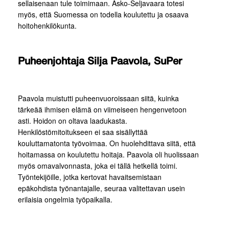
sellaisenaan tule toimimaan. Asko-Seljavaara totesi
myös, että Suomessa on todella koulutettu ja osaava
hoitohenkilökunta.
Puheenjohtaja Silja Paavola, SuPer
Paavola muistutti puheenvuoroissaan siitä, kuinka
tärkeää ihmisen elämä on viimeiseen hengenvetoon
asti. Hoidon on oltava laadukasta.
Henkilöstömitoitukseen ei saa sisällyttää
kouluttamatonta työvoimaa. On huolehdittava siitä, että
hoitamassa on koulutettu hoitaja. Paavola oli huolissaan
myös omavalvonnasta, joka ei tällä hetkellä toimi.
Työntekijöille, jotka kertovat havaitsemistaan
epäkohdista työnantajalle, seuraa valitettavan usein
erilaisia ongelmia työpaikalla.