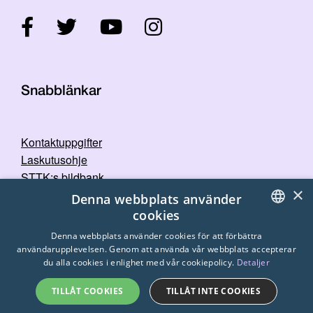
Snabblänkar
Kontaktuppgifter
Laskutusohje
STTK:s bildbank
×
Dataskyddspolicy
Denna webbplats använder
cookies
FINNISH
Denna webbplats använder cookies för att förbättra
användarupplevelsen. Genom att använda vår webbplats accepterar
ENGLISH
du alla cookies i enlighet med vår cookiepolicy.
Detaljer
SWEDISH
TILLÅT COOKIES
TILLÅT INTE COOKIES