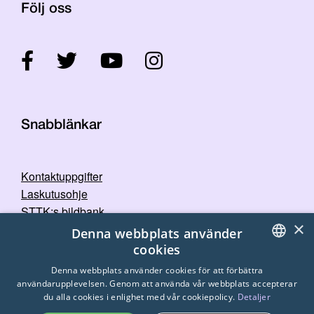
Följ oss
Snabblänkar
Kontaktuppgifter
Laskutusohje
STTK:s bildbank
×
Dataskyddspolicy
Denna webbplats använder
cookies
FINNISH
Denna webbplats använder cookies för att förbättra
användarupplevelsen. Genom att använda vår webbplats accepterar
ENGLISH
du alla cookies i enlighet med vår cookiepolicy.
Detaljer