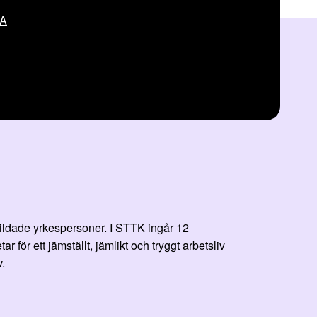
VA
bildade yrkespersoner. I STTK ingår 12
r ett jämställt, jämlikt och tryggt arbetsliv
.