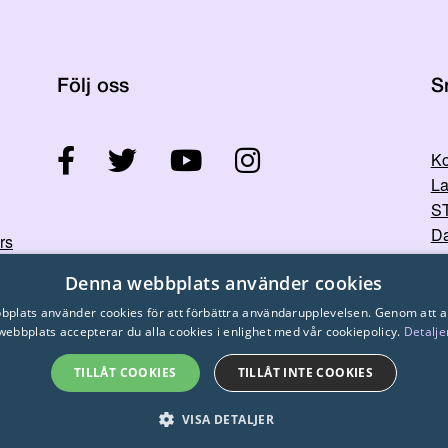
Följ oss
S
Ko
La
ST
Da
rs
Denna webbplats använder cookies
plats använder cookies för att förbättra användarupplevelsen. Genom att 
webbplats accepterar du alla cookies i enlighet med vår cookiepolicy.
Detalje
TILLÅT COOKIES
TILLÅT INTE COOKIES
© 2026
STTK.
Made with ❤ by
Avoin.Systems
VISA DETALJER