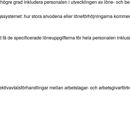
i högre grad inkludera personalen i utvecklingen av löne- och 
systemet: hur stora arvodena eller löneförhöjningarna kommer at
 att få de specificerade löneuppgifterna för hela personalen ink
ktivavtalsförhandlingar mellan arbetstagar- och arbetsgivarförb