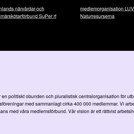
nlands närvårdar-och
medlemorganisation LU
imärskötarförbund SuPer rf
Naturresurserna
en politiskt obunden och pluralistisk centralorganisation för ut
öreningar med sammanlagt cirka 400 000 medlemmar. Vi arbetar fö
ans med våra medlemsförbund. Vår vision är ett rättvist arbetsliv