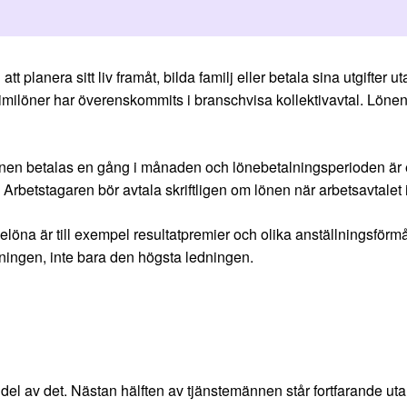
tt planera sitt liv framåt, bilda familj eller betala sina utgifter ut
imilöner har överenskommits i branschvisa kollektivavtal. Lönen f
önen betalas en gång i månaden och lönebetalningsperioden är 
a. Arbetstagaren bör avtala skriftligen om lönen när arbetsavtalet
elöna är till exempel resultatpremier och olika anställningsförm
öningen, inte bara den högsta ledningen.
s del av det. Nästan hälften av tjänstemännen står fortfarande ut