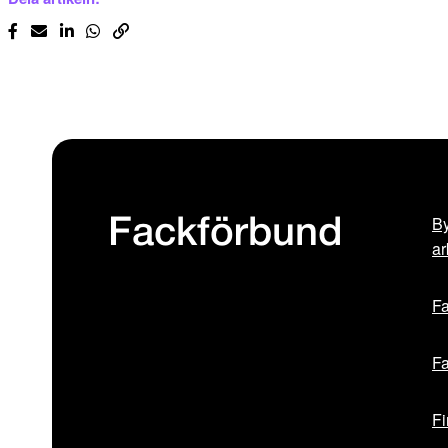
By
Fackförbund
ar
Fa
Fa
Fi