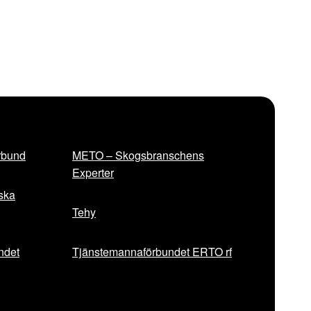
rbund
METO – Skogsbranschens
Experter
iska
Tehy
ndet
Tjänstemannaförbundet ERTO rf