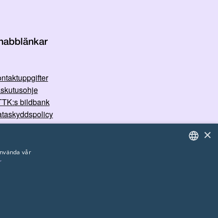
nabblänkar
ntaktuppgifter
skutusohje
TK:s bildbank
taskyddspolicy
×
använda vår
r
FINNISH
ENGLISH
SWEDISH