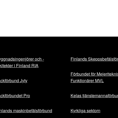
ggnadsingenjörer och -
Finlands Skeppsbefälsfö
kitekter i Finland RIA
Förbundet för Mejeritekn
ckförbund Jyty
Funktionärer MVL
ckförbundet Pro
Kelas tjänstemannaförbu
nlands maskinbefälsförbund
Kyrkliga sektorn