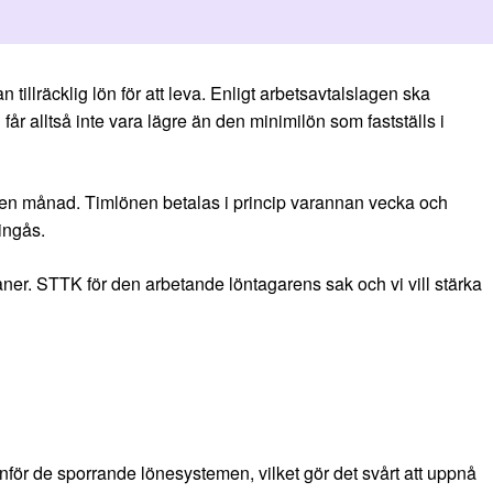
an tillräcklig lön för att leva. Enligt arbetsavtalslagen ska
år alltså inte vara lägre än den minimilön som fastställs i
en månad. Timlönen betalas i princip varannan vecka och
 ingås.
åner. STTK för den arbetande löntagarens sak och vi vill stärka
anför de sporrande lönesystemen, vilket gör det svårt att uppnå