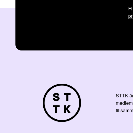
Fi
pr
STTK är 
medlemsf
tillsamm