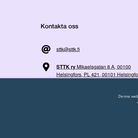
Kontakta oss
sttk@sttk.fi
STTK ry
Mikaelsgatan 8 A, 00100
Helsingfors, PL 421, 00101 Helsingfo
Denna webb