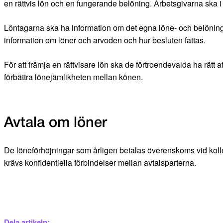
en rättvis lön och en fungerande belöning. Arbetsgivarna ska 
Löntagarna ska ha information om det egna löne- och belönings
information om löner och arvoden och hur besluten fattas.
För att främja en rättvisare lön ska de förtroendevalda ha rätt
förbättra lönejämlikheten mellan könen.
Avtala om löner
De löneförhöjningar som årligen betalas överenskoms vid kolle
krävs konfidentiella förbindelser mellan avtalsparterna.
Dela artikeln: