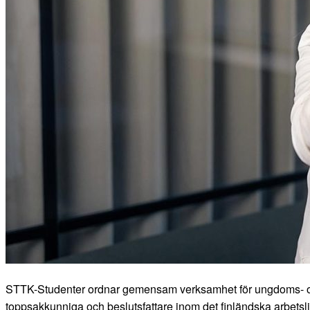
STTK-Studenter ordnar gemensam verksamhet för ungdoms- oc
toppsakkunniga och beslutsfattare inom det finländska arbetsli