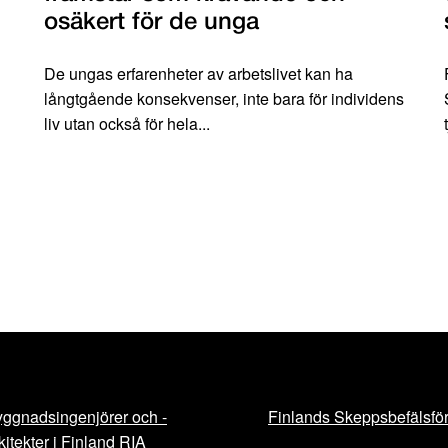
osäkert för de unga
De ungas erfarenheter av arbetslivet kan ha
långtgående konsekvenser, inte bara för individens
liv utan också för hela...
ggnadsingenjörer och -
Finlands Skeppsbefälsfö
kitekter i Finland RIA