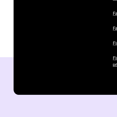
Fa
Fa
Fi
Fi
pr