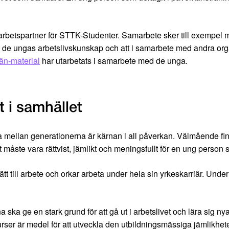
betspartner för STTK-Studenter. Samarbete sker till exempel me
t öka de ungas arbetslivskunskap och att i samarbete med andra o
n-material
har utarbetats i samarbete med de unga.
 i samhället
sa mellan generationerna är kärnan i all påverkan. Välmående fin
te vara rättvist, jämlikt och meningsfullt för en ung person so
tt till arbete och orkar arbeta under hela sin yrkeskarriär. Unde
na ska ge en stark grund för att gå ut i arbetslivet och lära sig ny
urser är medel för att utveckla den utbildningsmässiga jämlikhet