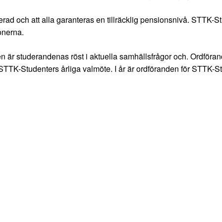
erad och att alla garanteras en tillräcklig pensionsnivå. STTK-S
onerna.
är studerandenas röst i aktuella samhällsfrågor och. Ordföran
å STTK-Studenters årliga valmöte. I år är ordföranden för STTK-