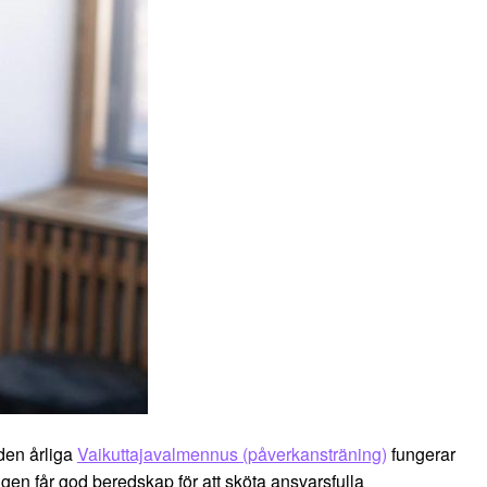
den årliga
Vaikuttajavalmennus (påverkansträning)
fungerar
gen får god beredskap för att sköta ansvarsfulla