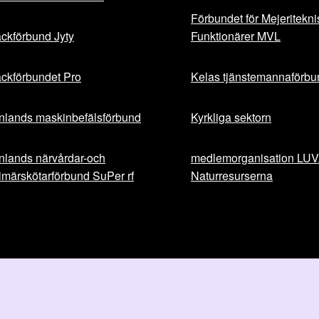
Förbundet för Mejeritekn
ckförbund Jyty
Funktionärer MVL
ckförbundet Pro
Kelas tjänstemannaförbu
nlands maskinbefälsförbund
Kyrkliga sektorn
nlands närvårdar-och
medlemorganisation LU
imärskötarförbund SuPer rf
Naturresurserna