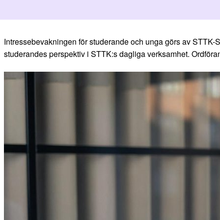
Intressebevakningen för studerande och unga görs av STTK-St
studerandes perspektiv i STTK:s dagliga verksamhet. Ordförand