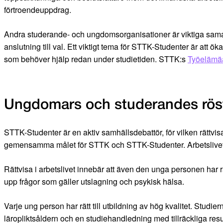
förtroendeuppdrag.
Andra studerande- och ungdomsorganisationer är viktiga samar
anslutning till val. Ett viktigt tema för STTK-Studenter är at
som behöver hjälp redan under studietiden. STTK:s
Työelämää
Ungdomars och studerandes röst
STTK-Studenter är en aktiv samhällsdebattör, för vilken rättvi
gemensamma målet för STTK och STTK-Studenter. Arbetslivet mås
Rättvisa i arbetslivet innebär att även den unga personen har rä
upp frågor som gäller utslagning och psykisk hälsa.
Varje ung person har rätt till utbildning av hög kvalitet. Studier
läropliktsåldern och en studiehandledning med tillräckliga res