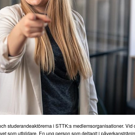
h studerandeaktörerna i STTK:s medlemsorganisationer. Vid 
vet som utbildare. En ung person som deltagit i påverkanstränin