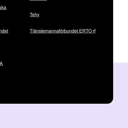
iska
Tehy
ndet
Tjänstemannaförbundet ERTO rf
VA