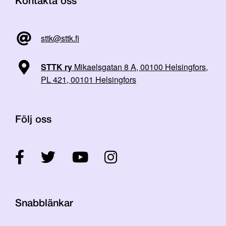
Kontakta oss
sttk@sttk.fi
STTK ry
Mikaelsgatan 8 A, 00100 Helsingfors,
PL 421, 00101 Helsingfors
Följ oss
Snabblänkar