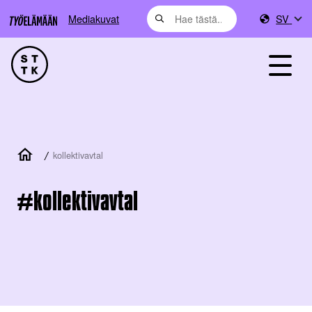
Mediakuvat
SV
/
kollektivavtal
kollektivavtal