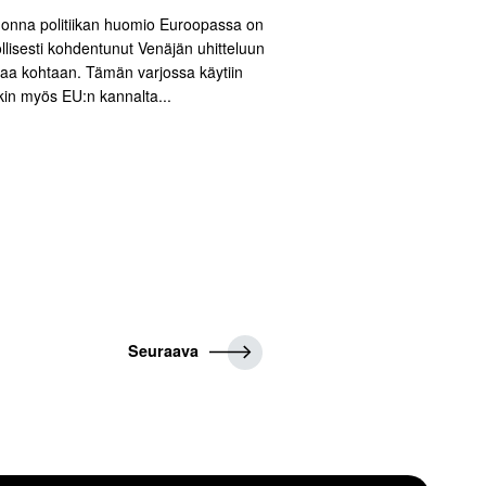
onna politiikan huomio Euroopassa on
llisesti kohdentunut Venäjän uhitteluun
aa kohtaan. Tämän varjossa käytiin
kin myös EU:n kannalta...
S
Seuraava
e
u
r
a
a