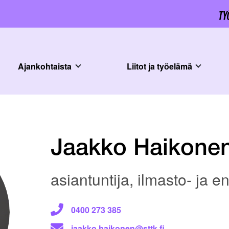
Ajankohtaista
Liitot ja työelämä
Jaakko Haikone
asiantuntija, ilmasto- ja en
0400 273 385
jaakko.haikonen@sttk.fi