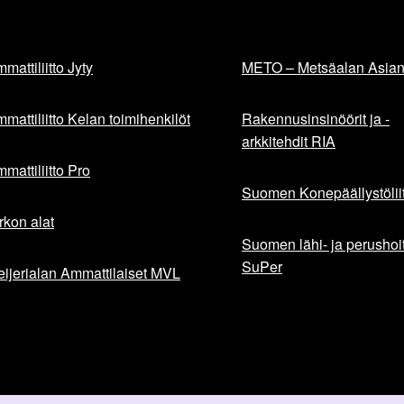
mattiliitto Jyty
METO – Metsäalan Asiant
mattiliitto Kelan toimihenkilöt
Rakennusinsinöörit ja -
arkkitehdit RIA
mattiliitto Pro
Suomen Konepäällystöliit
rkon alat
Suomen lähi- ja perushoita
SuPer
ijerialan Ammattilaiset MVL