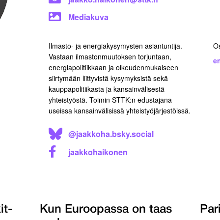
Mediakuva
Ilmasto- ja energiakysymysten asiantuntija.
O
Vastaan ilmastonmuutoksen torjuntaan,
en
energiapolitiikkaan ja oikeudenmukaiseen
siirtymään liittyvistä kysymyksistä sekä
kauppapolitiikasta ja kansainvälisestä
yhteistyöstä. Toimin STTK:n edustajana
useissa kansainvälisissä yhteistyöjärjestöissä.
@jaakkoha.bsky.social
jaakkohaikonen
it-
Kun Euroopassa on taas
Par