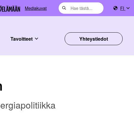
Mediakuvat
FI
Tavoitteet
Yhteystiedot
n
ergiapolitiikka