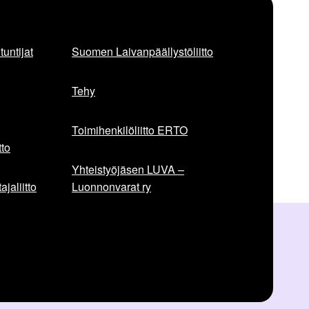
v
a
a
r
untijat
Suomen Laivanpäällystöliitto
t
i
Tehy
k
k
e
Toimihenkilöliitto ERTO
l
to
i
Yhteistyöjäsen LUVA –
:
jaliitto
Luonnonvarat ry