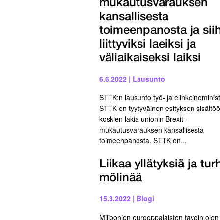
mukautusvarauksen
kansallisesta
toimeenpanosta ja sii
liittyviksi laeiksi ja
väliaikaiseksi laiksi
6.6.2022
|
Lausunto
STTK:n lausunto työ- ja elinkeinominist
STTK on tyytyväinen esityksen sisältö
koskien lakia unionin Brexit-
mukautusvarauksen kansallisesta
toimeenpanosta. STTK on...
Liikaa yllätyksiä ja tur
mölinää
15.3.2022
|
Blogi
Miljoonien eurooppalaisten tavoin olen