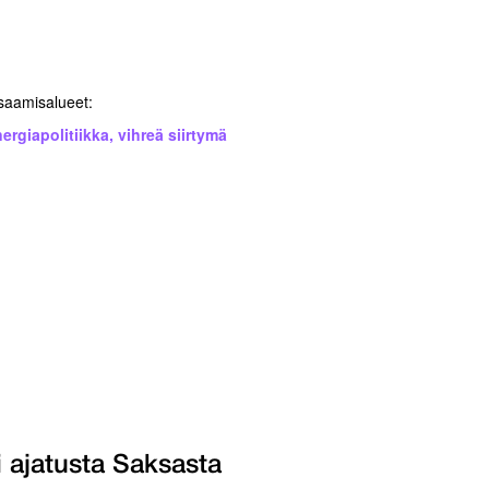
saamisalueet:
ergiapolitiikka
,
vihreä siirtymä
i ajatusta Saksasta