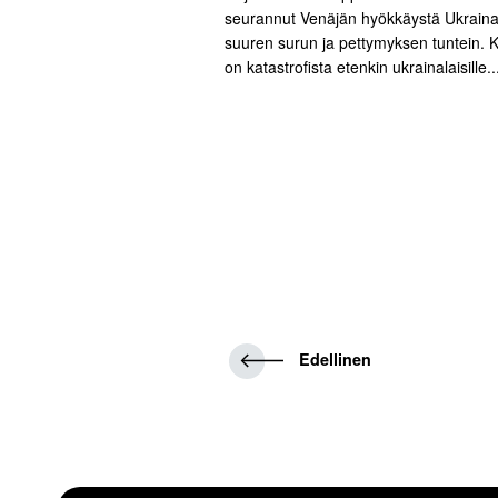
seurannut Venäjän hyökkäystä Ukrain
suuren surun ja pettymyksen tuntein. 
on katastrofista etenkin ukrainalaisille..
E
Edellinen
d
e
l
l
i