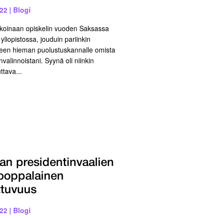
022
|
Blogi
ikoinaan opiskelin vuoden Saksassa
 yliopistossa, jouduin pariinkin
een hieman puolustuskannalle omista
valinnoistani. Syynä oli niinkin
ttava...
lian presidentinvaalien
ooppalainen
ttuvuus
022
|
Blogi