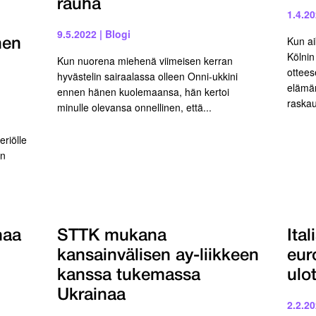
rauha
1.4.2
9.5.2022
|
Blogi
Kun a
hen
Kölnin
Kun nuorena miehenä viimeisen kerran
ottees
hyvästelin sairaalassa olleen Onni-ukkini
elämän
ennen hänen kuolemaansa, hän kertoi
raskau
minulle olevansa onnellinen, että...
eriölle
ön
haa
STTK mukana
Ita
kansainvälisen ay-liikkeen
eur
kanssa tukemassa
ulo
Ukrainaa
2.2.2