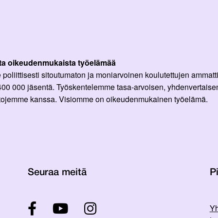
ta oikeudenmukaista työelämää
oliittisesti sitoutumaton ja moniarvoinen koulutettujen ammattil
 400 000 jäsentä. Työskentelemme tasa-arvoisen, yhdenvertaisen
ittojemme kanssa. Visiomme on oikeudenmukainen työelämä.
Seuraa meitä
Pi
Yh