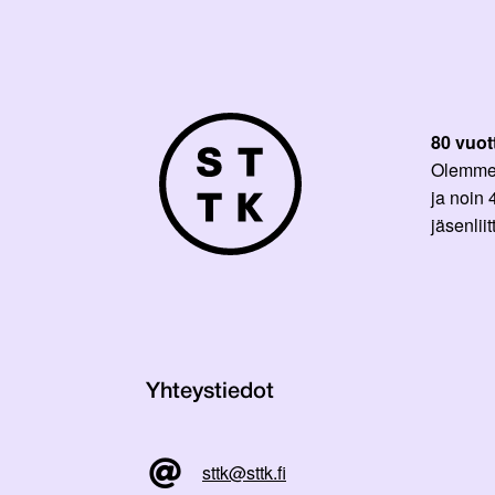
80 vuot
Olemme p
ja noin
jäsenli
Yhteystiedot
sttk@sttk.fi