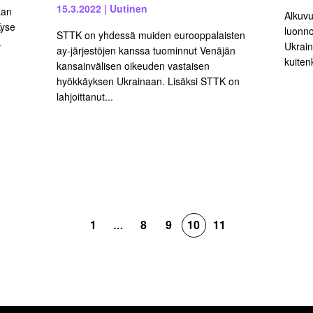
15.3.2022
|
Uutinen
aan
Alkuvu
Kyse
luonno
STTK on yhdessä muiden eurooppalaisten
.
Ukrain
ay-järjestöjen kanssa tuominnut Venäjän
kuiten
kansainvälisen oikeuden vastaisen
hyökkäyksen Ukrainaan. Lisäksi STTK on
lahjoittanut...
1
8
9
10
11
…