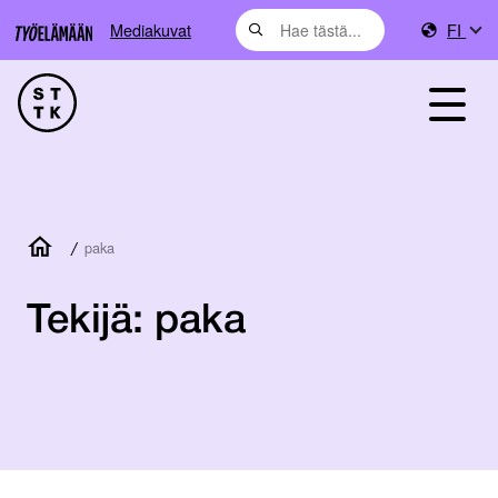
Mediakuvat
FI
/
paka
Tekijä:
paka