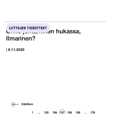
LIITTOJEN TIEDOTTEET
Onko johtaminen hukassa,
Ilmarinen?
| 6.11.2020
E
Edellinen
d
e
1
155
156
157
158
159
178
…
…