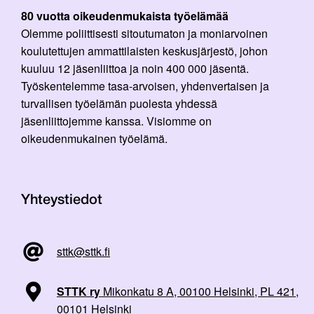
80 vuotta oikeudenmukaista työelämää
Olemme poliittisesti sitoutumaton ja moniarvoinen
koulutettujen ammattilaisten keskusjärjestö, johon
kuuluu 12 jäsenliittoa ja noin 400 000 jäsentä.
Työskentelemme tasa-arvoisen, yhdenvertaisen ja
turvallisen työelämän puolesta yhdessä
jäsenliittojemme kanssa. Visiomme on
oikeudenmukainen työelämä.
Yhteystiedot
sttk@sttk.fi
STTK ry
Mikonkatu 8 A, 00100 Helsinki, PL 421,
00101 Helsinki