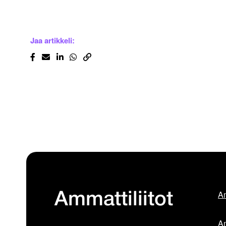
Jaa artikkeli:
Am
Ammattiliitot
Am