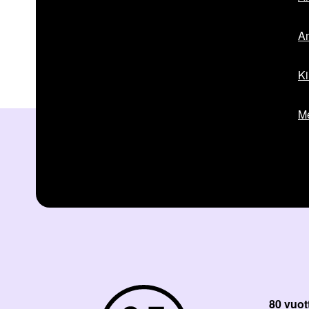
Am
Ki
Me
80 vuot