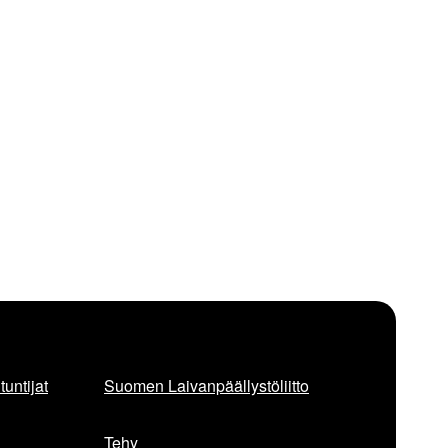
untijat
Suomen Laivanpäällystöliitto
Tehy