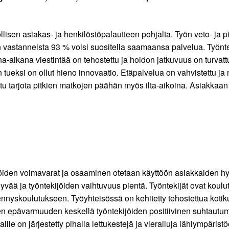
llisen asiakas- ja henkilöstöpalautteen pohjalta. Työn veto- ja 
n vastanneista 93 % voisi suositella saamaansa palvelua. Työnte
aikana viestintää on tehostettu ja hoidon jatkuvuus on turvattu 
työn tueksi on ollut hieno innovaatio. Etäpalvelua on vahvistettu
tu tarjota pitkien matkojen päähän myös ilta-aikoina. Asiakkaan 
kijöiden voimavarat ja osaaminen otetaan käyttöön asiakkaiden 
yvää ja työntekijöiden vaihtuvuus pientä. Työntekijät ovat koulu
nyskoulutukseen. Työyhteisössä on kehitetty tehostettua kotik
iken epävarmuuden keskellä työntekijöiden positiivinen suhtaut
ille on järjestetty pihalla lettukestejä ja vierailuja lähiympärist