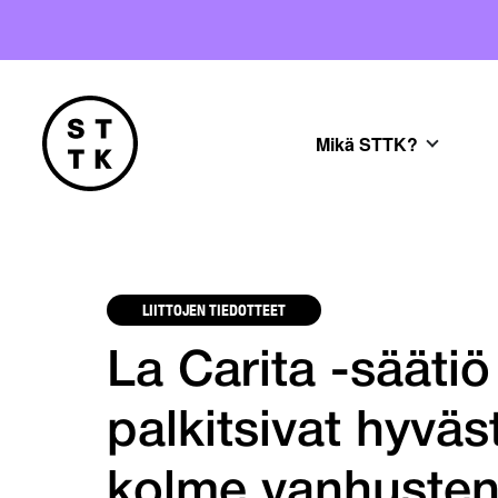
Mikä STTK?
LIITTOJEN TIEDOTTEET
La Carita -säätiö
palkitsivat hyvä
kolme vanhusten