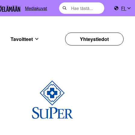
Mediakuvat
FI
Tavoitteet
Yhteystiedot