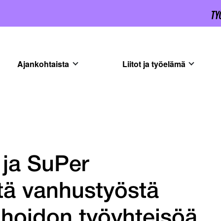
Ajankohtaista
Liitot ja työelämä
 ja SuPer
stä vanhustyöstä
hoidon työyhteisöä