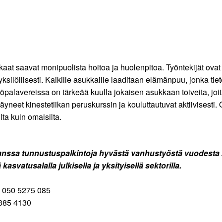
t saavat monipuolista hoitoa ja huolenpitoa. Työntekijät ovat o
yksilöllisesti. Kaikille asukkaille laaditaan elämänpuu, jonka ti
palavereissa on tärkeää kuulla jokaisen asukkaan toiveita, joita
äyneet kinestetiikan peruskurssin ja kouluttautuvat aktiivisesti
lta kuin omaisilta.
 kanssa tunnustuspalkintoja hyvästä vanhustyöstä vuodesta
svatusalalla julkisella ja yksityisellä sektorilla.
m 050 5275 085
85 4130