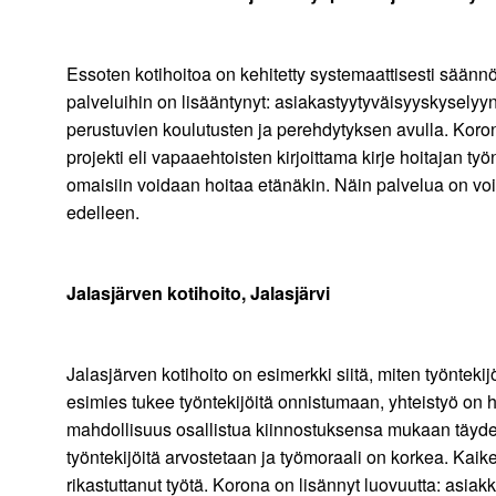
Essoten kotihoitoa on kehitetty systemaattisesti säännö
palveluihin on lisääntynyt: asiakastyytyväisyyskyselyy
perustuvien koulutusten ja perehdytyksen avulla. Korona-
projekti eli vapaaehtoisten kirjoittama kirje hoitajan 
omaisiin voidaan hoitaa etänäkin. Näin palvelua on voi
edelleen.
Jalasjärven kotihoito, Jalasjärvi
Jalasjärven kotihoito on esimerkki siitä, miten työnte
esimies tukee työntekijöitä onnistumaan, yhteistyö on h
mahdollisuus osallistua kiinnostuksensa mukaan täyden
työntekijöitä arvostetaan ja työmoraali on korkea. Ka
rikastuttanut työtä. Korona on lisännyt luovuutta: asiakka