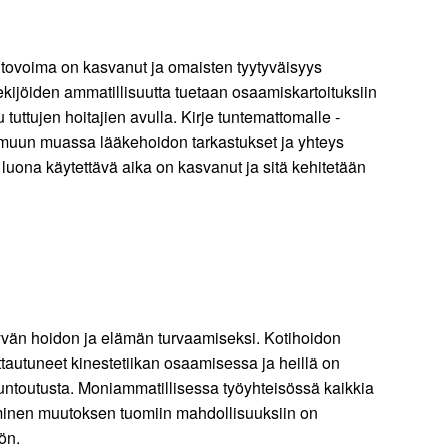
pitovoima on kasvanut ja omaisten tyytyväisyys
kijöiden ammatillisuutta tuetaan osaamiskartoituksiin
tuttujen hoitajien avulla. Kirje tuntemattomalle -
 ja muun muassa lääkehoidon tarkastukset ja yhteys
luona käytettävä aika on kasvanut ja sitä kehitetään
hyvän hoidon ja elämän turvaamiseksi. Kotihoidon
ttautuneet kinestetiikan osaamisessa ja heillä on
untoutusta. Moniammatillisessa työyhteisössä kaikkia
uminen muutoksen tuomiin mahdollisuuksiin on
öön.