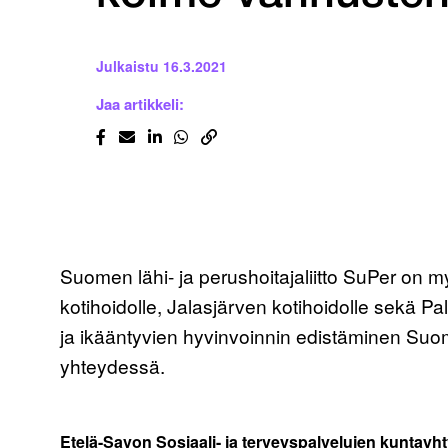
Julkaistu
16.3.2021
Jaa artikkeli:
Suomen lähi- ja perushoitajaliitto SuPer on
kotihoidolle, Jalasjärven kotihoidolle sekä P
ja ikääntyvien hyvinvoinnin edistäminen Suom
yhteydessä.
Etelä-Savon Sosiaali- ja terveyspalvelujen kuntayht