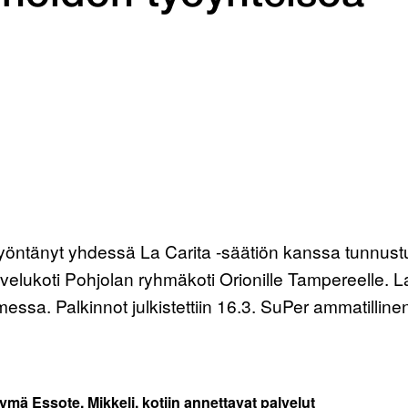
 myöntänyt yhdessä La Carita -säätiön kanssa tunnus
alvelukoti Pohjolan ryhmäkoti Orionille Tampereelle. 
essa. Palkinnot julkistettiin 16.3. SuPer ammatillin
ymä Essote, Mikkeli, kotiin annettavat palvelut