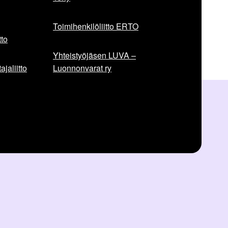
Toimihenkilöliitto ERTO
to
Yhteistyöjäsen LUVA –
jaliitto
Luonnonvarat ry