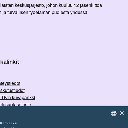
aisten keskusjärjestö, johon kuuluu 12 jäsenliittoa
 ja turvallisen työelämän puolesta yhdessä
kalinkit
teystiedot
skutustiedot
TK:n kuvapankki
etosuojaseloste
×
rvallisemman tilan periaatteet
ttämiseksi