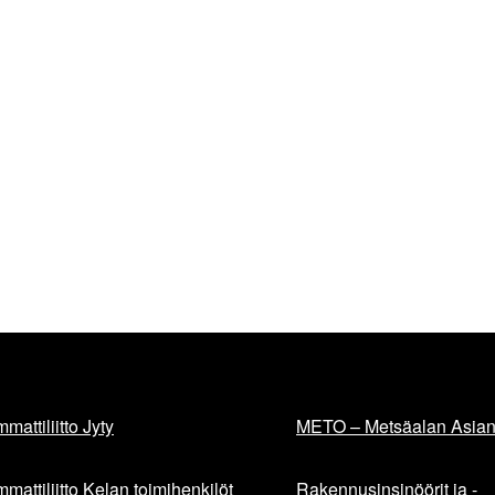
mattiliitto Jyty
METO – Metsäalan Asiant
mattiliitto Kelan toimihenkilöt
Rakennusinsinöörit ja -