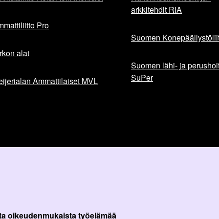
arkkitehdit RIA
mattiliitto Pro
Suomen Konepäällystöliit
rkon alat
Suomen lähi- ja perushoita
SuPer
ijerialan Ammattilaiset MVL
ta oikeudenmukaista työelämää