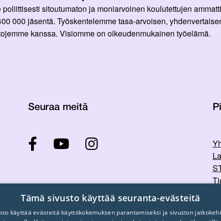
oliittisesti sitoutumaton ja moniarvoinen koulutettujen ammattil
 400 000 jäsentä. Työskentelemme tasa-arvoisen, yhdenvertaisen
ittojemme kanssa. Visiomme on oikeudenmukainen työelämä.
Seuraa meitä
Pi
Yh
La
ST
Ti
Tu
Tämä sivusto käyttää seuranta-evästeitä
sto käyttää evästeitä käyttökokemuksen parantamiseksi ja sivuston jatkokehi