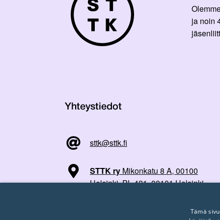
Olemme p
ja noin
jäsenli
Yhteystiedot
sttk@sttk.fi
STTK ry
Mikonkatu 8 A, 00100
Helsinki, PL 421, 00101 Helsinki
Tämä sivu