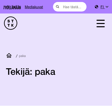
Mediakuvat
FI
/
paka
Tekijä:
paka