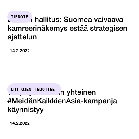
TIEDOTE
STTK:n hallitus: Suomea vaivaava
kamreerinäkemys estää strategisen
ajattelun
| 14.2.2022
LIITTOJEN TIEDOTTEET
Tehyn ja SuPerin yhteinen
#MeidänKaikkienAsia-kampanja
käynnistyy
| 14.2.2022