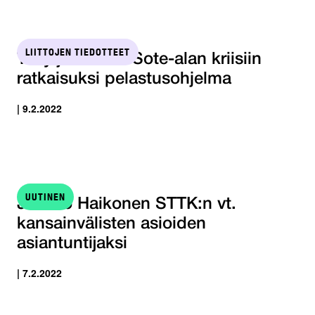
LIITTOJEN TIEDOTTEET
Tehy ja SuPer: Sote-alan kriisiin
ratkaisuksi pelastusohjelma
| 9.2.2022
UUTINEN
Jaakko Haikonen STTK:n vt.
kansainvälisten asioiden
asiantuntijaksi
| 7.2.2022