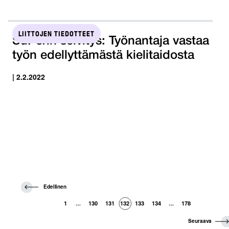
LIITTOJEN TIEDOTTEET
SuPerin selvitys: Työnantaja vastaa
työn edellyttämästä kielitaidosta
| 2.2.2022
E
Edellinen
d
e
1
130
131
132
133
134
178
…
…
l
l
S
Seuraava
i
e