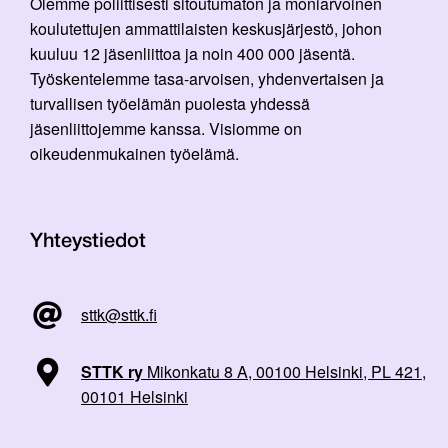
Olemme poliittisesti sitoutumaton ja moniarvoinen
koulutettujen ammattilaisten keskusjärjestö, johon
kuuluu 12 jäsenliittoa ja noin 400 000 jäsentä.
Työskentelemme tasa-arvoisen, yhdenvertaisen ja
turvallisen työelämän puolesta yhdessä
jäsenliittojemme kanssa. Visiomme on
oikeudenmukainen työelämä.
Yhteystiedot
sttk@sttk.fi
STTK ry
Mikonkatu 8 A, 00100 Helsinki, PL 421,
00101 Helsinki