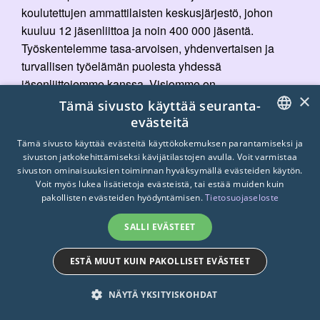
koulutettujen ammattilaisten keskusjärjestö, johon
kuuluu 12 jäsenliittoa ja noin 400 000 jäsentä.
Työskentelemme tasa-arvoisen, yhdenvertaisen ja
turvallisen työelämän puolesta yhdessä
jäsenliittojemme kanssa. Visiomme on
×
oikeudenmukainen työelämä.
Tämä sivusto käyttää seuranta-
evästeitä
FINNISH
Tämä sivusto käyttää evästeitä käyttökokemuksen parantamiseksi ja
sivuston jatkokehittämiseksi kävijätilastojen avulla. Voit varmistaa
Yhteystiedot
ENGLISH
sivuston ominaisuuksien toiminnan hyväksymällä evästeiden käytön.
Voit myös lukea lisätietoja evästeistä, tai estää muiden kuin
SWEDISH
pakollisten evästeiden hyödyntämisen.
Tietosuojaseloste
sttk@sttk.fi
SALLI EVÄSTEET
STTK ry
Mikonkatu 8 A, 00100 Helsinki, PL 421,
ESTÄ MUUT KUIN PAKOLLISET EVÄSTEET
00101 Helsinki
NÄYTÄ YKSITYISKOHDAT