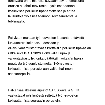
tehtävänä on toimia oikaisuvaatimusviranomaisena
eräissä aluehallintoviraston työlainsäädäntöä
koskevissa poikkeuslupapäätöksissä ja antaa
lausuntoja työlainsäädännön soveltamisesta ja
tulkinnasta.
Esityksen mukaan työneuvoston lausuntotehtävistä
luovuttaisiin kokonaisuudessaan ja
oikaisuvaatimustehtävät siirrettäisiin poikkeuslupa-asian
ratkaisevalle 1.1.2026 aloittavalle Lupa- ja
valvontavirastolle, jonka päätöksiin voitaisiin hakea
muutosta työtuomioistuimelta. Työneuvoston
lakkauttamista perustellaan valtionhallinnon
säästötarpeilla.
Palkansaajakeskusjärjestöt SAK, Akava ja STTK
vastustavat mietinnössä esitettyä työneuvoston
lakkauttamista seuraavin perustein.