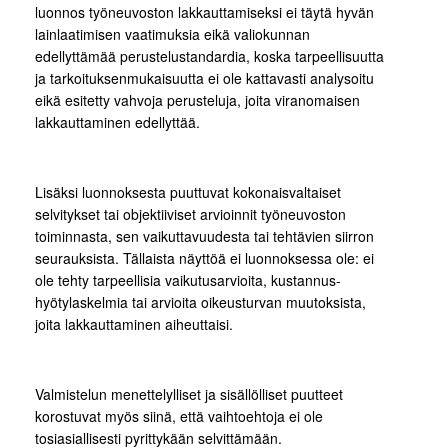
luonnos työneuvoston lakkauttamiseksi ei täytä hyvän
lainlaatimisen vaatimuksia eikä valiokunnan
edellyttämää perustelustandardia, koska tarpeellisuutta
ja tarkoituksenmukaisuutta ei ole kattavasti analysoitu
eikä esitetty vahvoja perusteluja, joita viranomaisen
lakkauttaminen edellyttää.
Lisäksi luonnoksesta puuttuvat kokonaisvaltaiset
selvitykset tai objektiiviset arvioinnit työneuvoston
toiminnasta, sen vaikuttavuudesta tai tehtävien siirron
seurauksista. Tällaista näyttöä ei luonnoksessa ole: ei
ole tehty tarpeellisia vaikutusarvioita, kustannus-
hyötylaskelmia tai arvioita oikeusturvan muutoksista,
joita lakkauttaminen aiheuttaisi.
Valmistelun menettelylliset ja sisällölliset puutteet
korostuvat myös siinä, että vaihtoehtoja ei ole
tosiasiallisesti pyrittykään selvittämään.