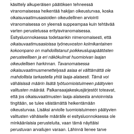
käsittely alkuperäisen päätöksen tehneessä
viranomaisessa heikentää hakijan oikeusturvaa, koska
oikaisuvaatimusasioiden oikeudellinen arviointi
viranomaisessa on yleensä suppeampaa kuin tehtävää
varten perustetussa erityisviranomaisessa.
Esitysluonnoksessa todetaankin nimenomaisesti, että
oikaisuvaatimusasioissa työneuvoston kolmikantainen
kokoonpano on mahdollistanut poikkeuslupapäätösten
perusteellisen ja eri näkökulmat huomioivan laajan
oikeudellisen harkinnan. Tavanomaisessa
oikaisuvaatimusmenettelyssä asiaa ei välttämättä ole
mahdollista tarkastella yhtä laaja-alaisesti. Tämä voi
vähäisissä määrin lisätä työtuomioistuimeen päätyvien
valitusten määrää.
Palkansaajakeskusjärjestöt toteavat,
että jos oikaisuvaatimusten laaja-alaisesta arvioinnista
tingitään, se tulee väistämättä heikentämään
oikeusturvaa. Lisäksi arviolle tuomioistuimeen päätyvien
valitusten vähäiselle määrälle ei esitysluonnoksessa ole
minkäänlaisia perusteluita, vaan tämä näyttäisi
perustuvan arvailujen varaan. Lähinnä lienee tarve