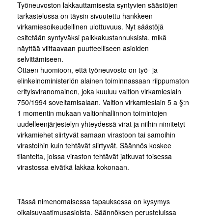
Työneuvoston lakkauttamisesta syntyvien säästöjen
tarkastelussa on täysin sivuutettu hankkeen
virkamiesoikeudellinen ulottuvuus. Nyt säästöjä
esitetään syntyväksi palkkakustannuksista, mikä
näyttää viittaavaan puutteelliseen asioiden
selvittämiseen.
Ottaen huomioon, että työneuvosto on työ- ja
elinkeinoministeriön alainen toiminnassaan riippumaton
erityisviranomainen, joka kuuluu valtion virkamieslain
750/1994 soveltamisalaan. Valtion virkamieslain 5 a §:n
1 momentin mukaan valtionhallinnon toimintojen
uudelleenjärjestelyn yhteydessä virat ja niihin nimitetyt
virkamiehet siirtyvät samaan virastoon tai samoihin
virastoihin kuin tehtävät siirtyvät. Säännös koskee
tilanteita, joissa viraston tehtävät jatkuvat toisessa
virastossa eivätkä lakkaa kokonaan.
Tässä nimenomaisessa tapauksessa on kysymys
oikaisuvaatimusasioista. Säännöksen perusteluissa