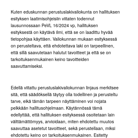
Kuten eduskunnan perustuslakivaliokunta on hallituksen
esityksen laatimisohjeisiin viitaten todennut
lausunnossaan PeVL 16/2024 vp, hallituksen
esityksestä on käytävä ilmi, että se on laadittu hyvää
tietopohjaa käyttäen. Valiokunnan mukaan esityksessä
on perusteltava, että ehdotettava laki on tarpeellinen,
että sillä saavutetaan halutut tavoitteet ja että se on
tarkoituksenmukainen keino tavoitteiden
saavuttamiseksi.
Edellä viitattu perustuslakivaliokunnan linjaus merkitsee
sitä, että säädöksellä täytyy olla todellinen ja perusteltu
tarve, eikä tämän tarpeen näyttäminen voi nojata
pelkkään hallitusohjelmaan. Käytännössä tämä
edellyttää, että hallituksen esityksessä osoitetaan lain
välttämättömyys, arvioidaan, miten ehdotettu muutos
saavuttaa asetetut tavoitteet, sekä perustellaan, miksi
ehdotettu keino on tarkoituksenmukainen. Esitetty