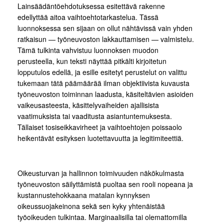
Lainsäädäntöehdotuksessa esitettävä rakenne
edellyttää aitoa vaihtoehtotarkastelua. Tässä
luonnoksessa sen sijaan on ollut nähtävissä vain yhden
ratkaisun — työneuvoston lakkauttamisen — valmistelu.
Tämä tulkinta vahvistuu luonnoksen muodon
perusteella, kun teksti näyttää pitkälti kirjoitetun
lopputulos edellä, ja esille esitetyt perustelut on valittu
tukemaan tätä päämäärää ilman objektiivista kuvausta
työneuvoston toiminnan laadusta, käsiteltävien asioiden
vaikeusasteesta, käsittelyvaiheiden ajallisista
vaatimuksista tai vaaditusta asiantuntemuksesta.
Tällaiset tosiseikkavirheet ja vaihtoehtojen poissaolo
heikentävät esityksen luotettavuutta ja legitimiteettiä.
Oikeusturvan ja hallinnon toimivuuden näkökulmasta
työneuvoston säilyttämistä puoltaa sen rooli nopeana ja
kustannustehokkaana matalan kynnyksen
oikeussuojakeinona sekä sen kyky yhtenäistää
työoikeuden tulkintaa. Marginaalisilla tai olemattomilla