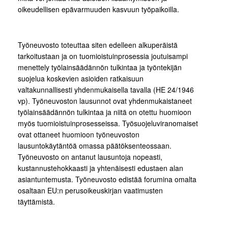
oikeudellisen epävarmuuden kasvuun työpaikoilla.
Työneuvosto toteuttaa siten edelleen alkuperäistä
tarkoitustaan ja on tuomioistuinprosessia joutuisampi
menettely työlainsäädännön tulkintaa ja työntekijän
suojelua koskevien asioiden ratkaisuun
valtakunnallisesti yhdenmukaisella tavalla (HE 24/1946
vp). Työneuvoston lausunnot ovat yhdenmukaistaneet
työlainsäädännön tulkintaa ja niitä on otettu huomioon
myös tuomioistuinprosesseissa. Työsuojeluviranomaiset
ovat ottaneet huomioon työneuvoston
lausuntokäytäntöä omassa päätöksenteossaan.
Työneuvosto on antanut lausuntoja nopeasti,
kustannustehokkaasti ja yhtenäisesti edustaen alan
asiantuntemusta. Työneuvosto edistää forumina omalta
osaltaan EU:n perusoikeuskirjan vaatimusten
täyttämistä.