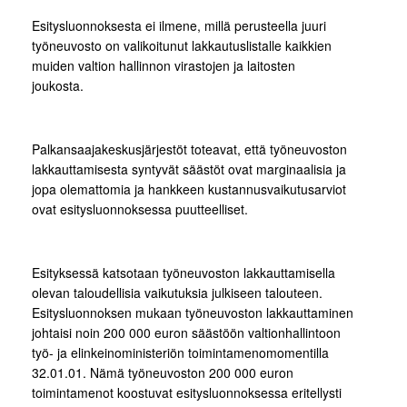
Esitysluonnoksesta ei ilmene, millä perusteella juuri
työneuvosto on valikoitunut lakkautuslistalle kaikkien
muiden valtion hallinnon virastojen ja laitosten
joukosta.
Palkansaajakeskusjärjestöt toteavat, että työneuvoston
lakkauttamisesta syntyvät säästöt ovat marginaalisia ja
jopa olemattomia ja hankkeen kustannusvaikutusarviot
ovat esitysluonnoksessa puutteelliset.
Esityksessä katsotaan työneuvoston lakkauttamisella
olevan taloudellisia vaikutuksia julkiseen talouteen.
Esitysluonnoksen mukaan työneuvoston lakkauttaminen
johtaisi noin 200 000 euron säästöön valtionhallintoon
työ- ja elinkeinoministeriön toimintamenomomentilla
32.01.01. Nämä työneuvoston 200 000 euron
toimintamenot koostuvat esitysluonnoksessa eritellysti