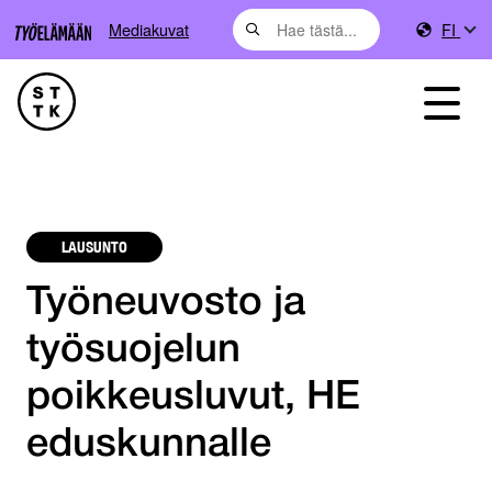
Mediakuvat
FI
LAUSUNTO
Työneuvosto ja
työsuojelun
poikkeusluvut, HE
eduskunnalle