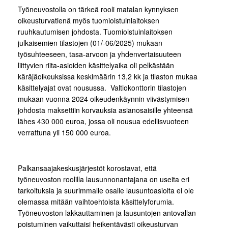
Työneuvostolla on tärkeä rooli matalan kynnyksen
oikeusturvatienä myös tuomioistuinlaitoksen
ruuhkautumisen johdosta. Tuomioistuinlaitoksen
julkaisemien tilastojen (01/-06/2025) mukaan
työsuhteeseen, tasa-arvoon ja yhdenvertaisuuteen
liittyvien riita-asioiden käsittelyaika oli pelkästään
käräjäoikeuksissa keskimäärin 13,2 kk ja tilaston mukaa
käsittelyajat ovat nousussa. Valtiokonttorin tilastojen
mukaan vuonna 2024 oikeudenkäynnin viivästymisen
johdosta maksettiin korvauksia asianosaisille yhteensä
lähes 430 000 euroa, jossa oli nousua edellisvuoteen
verrattuna yli 150 000 euroa.
Palkansaajakeskusjärjestöt korostavat, että
työneuvoston roolilla lausunnonantajana on useita eri
tarkoituksia ja suurimmalle osalle lausuntoasioita ei ole
olemassa mitään vaihtoehtoista käsittelyforumia.
Työneuvoston lakkauttaminen ja lausuntojen antovallan
poistuminen vaikuttaisi heikentävästi oikeusturvan