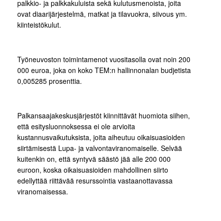
palkkio- ja palkkakuluista sekä kulutusmenoista, joita
ovat diaarijärjestelmä, matkat ja tilavuokra, siivous ym.
kiinteistökulut.
Työneuvoston toimintamenot vuositasolla ovat noin 200
000 euroa, joka on koko TEM:n hallinnonalan budjetista
0,005285 prosenttia.
Palkansaajakeskusjärjestöt kiinnittävät huomiota siihen,
että esitysluonnoksessa ei ole arvioita
kustannusvaikutuksista, joita aiheutuu oikaisuasioiden
siirtämisestä Lupa- ja valvontaviranomaiselle. Selvää
kuitenkin on, että syntyvä säästö jää alle 200 000
euroon, koska oikaisuasioiden mahdollinen siirto
edellyttää riittävää resurssointia vastaanottavassa
viranomaisessa.