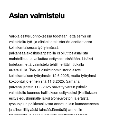
Asian valmistelu
Vaikka esitysluonnoksessa todetaan, että esitys on
valmisteltu työ- ja elinkeinoministeriön asettamassa
kolmikantaisessa työryhmässä,
palkansaajakeskusjärjestöillä ei ollut tosiasiallista
mahdollisuutta vaikuttaa esityksen sisältöön. Lisäksi
todetaan, että valmistelu tehtiin erittäin tiukalla
aikataululla. Työ- ja elinkeinoministeriö asetti
kolmikantaisen työryhmän 12.6.2025, mutta työryhmä
kokoontui jo ennen sitä 11.6.2025. Samana
päivänä jaettiin 11.6.2025 päivätty varsin pitkälle
valmisteltu luonnos hallituksen esitykseksi (Hallituksen
esitys eduskunnalle laiksi työneuvoston ja eräistä
työsuojelun poikkeusluvista annetun lain kumoamisesta
ja siihen liittyvästä lainsäädännöstä) annettiin