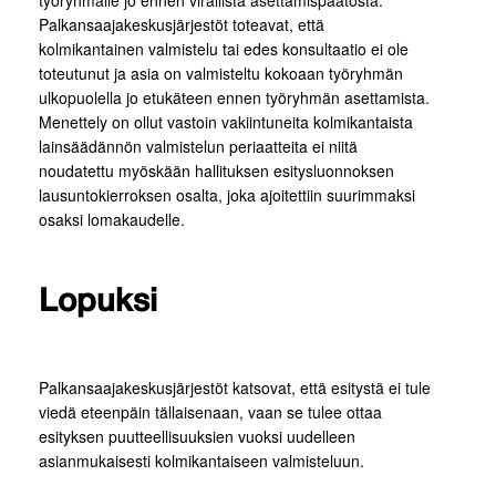
työryhmälle jo ennen virallista asettamispäätöstä.
Palkansaajakeskusjärjestöt toteavat, että
kolmikantainen valmistelu tai edes konsultaatio ei ole
toteutunut ja asia on valmisteltu kokoaan työryhmän
ulkopuolella jo etukäteen ennen työryhmän asettamista.
Menettely on ollut vastoin vakiintuneita kolmikantaista
lainsäädännön valmistelun periaatteita ei niitä
noudatettu myöskään hallituksen esitysluonnoksen
lausuntokierroksen osalta, joka ajoitettiin suurimmaksi
osaksi lomakaudelle.
Lopuksi
Palkansaajakeskusjärjestöt katsovat, että esitystä ei tule
viedä eteenpäin tällaisenaan, vaan se tulee ottaa
esityksen puutteellisuuksien vuoksi uudelleen
asianmukaisesti kolmikantaiseen valmisteluun.