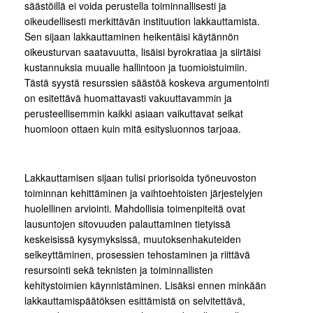
säästöillä ei voida perustella toiminnallisesti ja
oikeudellisesti merkittävän instituution lakkauttamista.
Sen sijaan lakkauttaminen heikentäisi käytännön
oikeusturvan saatavuutta, lisäisi byrokratiaa ja siirtäisi
kustannuksia muualle hallintoon ja tuomioistuimiin.
Tästä syystä resurssien säästöä koskeva argumentointi
on esitettävä huomattavasti vakuuttavammin ja
perusteellisemmin kaikki asiaan vaikuttavat seikat
huomioon ottaen kuin mitä esitysluonnos tarjoaa.
Lakkauttamisen sijaan tulisi priorisoida työneuvoston
toiminnan kehittäminen ja vaihtoehtoisten järjestelyjen
huolellinen arviointi. Mahdollisia toimenpiteitä ovat
lausuntojen sitovuuden palauttaminen tietyissä
keskeisissä kysymyksissä, muutoksenhakuteiden
selkeyttäminen, prosessien tehostaminen ja riittävä
resursointi sekä teknisten ja toiminnallisten
kehitystoimien käynnistäminen. Lisäksi ennen minkään
lakkauttamispäätöksen esittämistä on selvitettävä,