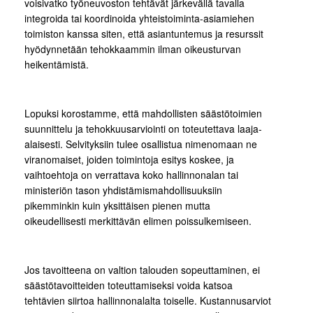
voisivatko työneuvoston tehtävät järkevällä tavalla
integroida tai koordinoida yhteistoiminta-asiamiehen
toimiston kanssa siten, että asiantuntemus ja resurssit
hyödynnetään tehokkaammin ilman oikeusturvan
heikentämistä.
Lopuksi korostamme, että mahdollisten säästötoimien
suunnittelu ja tehokkuusarviointi on toteutettava laaja-
alaisesti. Selvityksiin tulee osallistua nimenomaan ne
viranomaiset, joiden toimintoja esitys koskee, ja
vaihtoehtoja on verrattava koko hallinnonalan tai
ministeriön tason yhdistämismahdollisuuksiin
pikemminkin kuin yksittäisen pienen mutta
oikeudellisesti merkittävän elimen poissulkemiseen.
Jos tavoitteena on valtion talouden sopeuttaminen, ei
säästötavoitteiden toteuttamiseksi voida katsoa
tehtävien siirtoa hallinnonalalta toiselle. Kustannusarviot