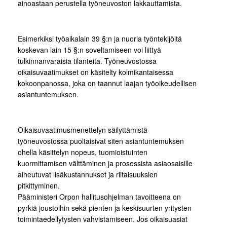
ainoastaan perustella työneuvoston lakkauttamista.
Esimerkiksi työaikalain 39 §:n ja nuoria työntekijöitä
koskevan lain 15 §:n soveltamiseen voi liittyä
tulkinnanvaraisia tilanteita. Työneuvostossa
oikaisuvaatimukset on käsitelty kolmikantaisessa
kokoonpanossa, joka on taannut laajan työoikeudellisen
asiantuntemuksen.
Oikaisuvaatimusmenettelyn säilyttämistä
työneuvostossa puoltaisivat siten asiantuntemuksen
ohella käsittelyn nopeus, tuomioistuinten
kuormittamisen välttäminen ja prosessista asiaosaisille
aiheutuvat lisäkustannukset ja riitaisuuksien
pitkittyminen.
Pääministeri Orpon hallitusohjelman tavoitteena on
pyrkiä joustoihin sekä pienten ja keskisuurten yritysten
toimintaedellytysten vahvistamiseen. Jos oikaisuasiat