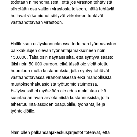
todetaan nimenomaisesti, että jos viraston tehtävistä
siirretään osa valtion virastosta toiseen, näitä tehtäviä
hoitavat virkamiehet siirtyvät virkoineen tehtävät
vastaanottavaan virastoon.
Hallituksen esitysluonnoksessa todetaan työneuvoston
palkkakulujen olevan työnantajamaksuineen noin
150.000. Tältä osin näyttäisi siltä, että syntyvä säästö
jäisi noin 50 000 euroon, eikä tässä ole vielä otettu
huomioon muita kustannuksia, joita syntyy tehtävät
vastaanottavassa viranomaisessa eikä mahdollisista
muutoksenhakuasioista työtuomioistuimessa.
Esityksessä ei myöskään ole edes mainintaa eikä
suuntaa antavaa arviota niistä kustannuksista, joita
aiheutuu riita-asioiden osapuolille, työnantajille ja
työntekijöille.
Näin ollen palkansaajakeskusjärjestöt toteavat, että