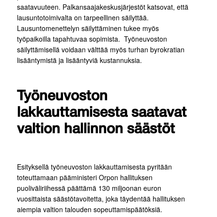
saatavuuteen. Palkansaajakeskusjärjestöt katsovat, että
lausuntotoimivalta on tarpeellinen säilyttää.
Lausuntomenettelyn säilyttäminen tukee myös
työpaikoilla tapahtuvaa sopimista. Työneuvoston
säilyttämisellä voidaan välttää myös turhan byrokratian
lisääntymistä ja lisääntyviä kustannuksia.
Työneuvoston
lakkauttamisesta saatavat
valtion hallinnon säästöt
Esityksellä työneuvoston lakkauttamisesta pyritään
toteuttamaan pääministeri Orpon hallituksen
puoliväliriihessä päättämä 130 miljoonan euron
vuosittaista säästötavoitetta, joka täydentää hallituksen
aiempia valtion talouden sopeuttamispäätöksiä.