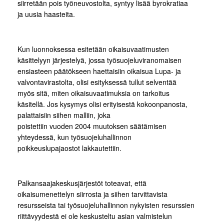
siirretään pois työneuvostolta, syntyy lisää byrokratiaa
ja uusia haasteita.
Kun luonnoksessa esitetään oikaisuvaatimusten
käsittelyyn järjestelyä, jossa työsuojeluviranomaisen
ensiasteen päätökseen haettaisiin oikaisua Lupa- ja
valvontavirastolta, olisi esityksessä tullut selventää
myös sitä, miten oikaisuvaatimuksia on tarkoitus
käsitellä. Jos kysymys olisi erityisestä kokoonpanosta,
palattaisiin siihen malliin, joka
poistettiin vuoden 2004 muutoksen säätämisen
yhteydessä, kun työsuojeluhallinnon
poikkeuslupajaostot lakkautettiin.
Palkansaajakeskusjärjestöt toteavat, että
oikaisumenettelyn siirrosta ja siihen tarvittavista
resursseista tai työsuojeluhallinnon nykyisten resurssien
riittävyydestä ei ole keskusteltu asian valmistelun