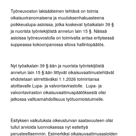
Työneuvoston lakisääteinen tehtävä on toimia
oikaisuviranomaisena ja muutoksenhakuasteena
poikkeuslupa-asioissa, jotka koskevat työaikalain 39 §
ja nuorista työntekijöistä annetun lain 15 §. Näissä
asioissa työneuvostolla on toimivalta antaa erityisessä
suppeassa kokoonpanossa sitova hallintopäätös.
Nyt työaikalain 39 §:ään ja nuorista työntekijöistä
annetun lain 15 §:ään liittyvät oikaisuvaatimustehtävät
ehdotetaan siirrettäväksi 1.1.2026 toimintansa
aloittavalle Lupa- ja valvontavirastolle. Lupa- ja
valvontaviraston oikaisuvaatimuspäätöksestä olisi
jatkossa valitusmahdollisuus työtuomioistuimelle.
Esityksen vaikutuksia oikeusturvan saatavuuteen olisi
tullut arvioida luonnoksessa nyt esitettyä
perusteellisemmin. Esimerkiksi oikaisuvaatimusasioiden