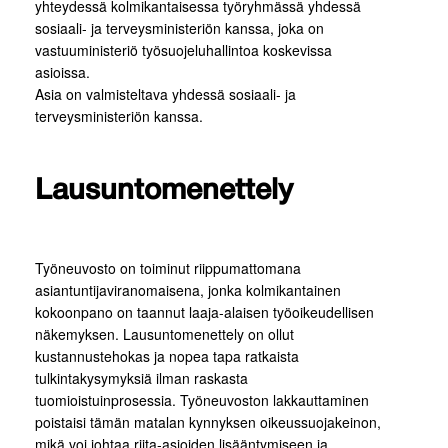
yhteydessä kolmikantaisessa työryhmässä yhdessä
sosiaali- ja terveysministeriön kanssa, joka on
vastuuministeriö työsuojeluhallintoa koskevissa
asioissa.
Asia on valmisteltava yhdessä sosiaali- ja
terveysministeriön kanssa.
Lausuntomenettely
Työneuvosto on toiminut riippumattomana
asiantuntijaviranomaisena, jonka kolmikantainen
kokoonpano on taannut laaja-alaisen työoikeudellisen
näkemyksen. Lausuntomenettely on ollut
kustannustehokas ja nopea tapa ratkaista
tulkintakysymyksiä ilman raskasta
tuomioistuinprosessia. Työneuvoston lakkauttaminen
poistaisi tämän matalan kynnyksen oikeussuojakeinon,
mikä voi johtaa riita-asioiden lisääntymiseen ja