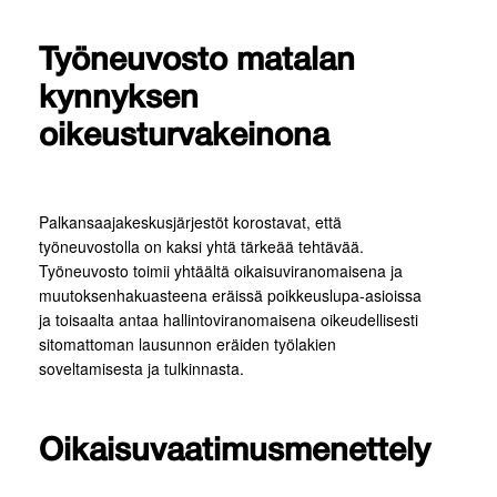
Työneuvosto matalan
kynnyksen
oikeusturvakeinona
Palkansaajakeskusjärjestöt korostavat, että
työneuvostolla on kaksi yhtä tärkeää tehtävää.
Työneuvosto toimii yhtäältä oikaisuviranomaisena ja
muutoksenhakuasteena eräissä poikkeuslupa-asioissa
ja toisaalta antaa hallintoviranomaisena oikeudellisesti
sitomattoman lausunnon eräiden työlakien
soveltamisesta ja tulkinnasta.
Oikaisuvaatimusmenettely