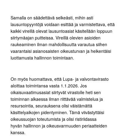
Samalla on säädettävä selkeästi, mihin asti
lausuntopyyntöjä voidaan esittää ja varmistettava, että
kaikki vireillä olevat lausuntoasiat käsitellään loppuun
siirtymäajan puitteissa. Vireillä olevien asioiden
raukeaminen ilman mahdollisuutta varautua siihen
vaarantaisi asianosaisten oikeusturvan ja heikentäisi
luottamusta hallinnon toimintaan.
On myös huomattava, että Lupa- ja valvontavirasto
aloittaa toimintansa vasta 1.1.2026. Jos
oikaisuvaatimusasiat siirtyvät virastolle heti sen
toiminnan alkaessa ilman riittävää valmistelua ja
resursointia, seurauksena olisi väistämättä
käsittelyaikojen pidentyminen. Tämä viivästyttäisi
oikeussuojan toteutumista ja olisi ristiriidassa
hyvän hallinnon ja oikeusvarmuuden periaatteiden
kanssa.