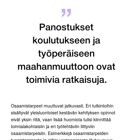
Panostukset
koulutukseen ja
työperäiseen
maahanmuuttoon ovat
toimivia ratkaisuja.
Osaamistarpeet muuttuvat jatkuvasti. Eri tutkintoihin
sisältyvät yleisluontoiset kestävän kehityksen opinnot
eivät yksin riitä, vaan lisää huomiota tulisi kiinnittää
toimialakohtaisiin ja eri työtehtäviin liittyviin
osaamistarpeisiin. Esimerkkejä osaamistarpeiden
tunnistamisesta ja niihin vastaamisesta löytyy muun