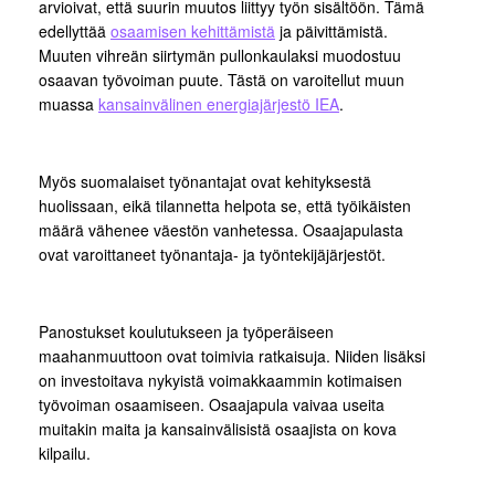
arvioivat, että suurin muutos liittyy työn sisältöön. Tämä
edellyttää
osaamisen kehittämistä
ja päivittämistä.
Muuten vihreän siirtymän pullonkaulaksi muodostuu
osaavan työvoiman puute. Tästä on varoitellut muun
muassa
kansainvälinen energiajärjestö IEA
.
Myös suomalaiset työnantajat ovat kehityksestä
huolissaan, eikä tilannetta helpota se, että työikäisten
määrä vähenee väestön vanhetessa. Osaajapulasta
ovat varoittaneet työnantaja- ja työntekijäjärjestöt.
Panostukset koulutukseen ja työperäiseen
maahanmuuttoon ovat toimivia ratkaisuja. Niiden lisäksi
on investoitava nykyistä voimakkaammin kotimaisen
työvoiman osaamiseen. Osaajapula vaivaa useita
muitakin maita ja kansainvälisistä osaajista on kova
kilpailu.