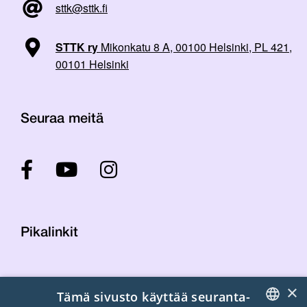
sttk@sttk.fi
STTK ry
Mikonkatu 8 A, 00100 Helsinki, PL 421,
00101 Helsinki
Seuraa meitä
Pikalinkit
Yhteystiedot
×
Tämä sivusto käyttää seuranta-
Laskutustiedot