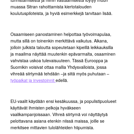
muassa Sitran rahoittamista kiertotalouden
koulutuspiloteista, ja hyviä esimerkkejä tarvitaan lisää.
Osaamiseen panostaminen helpottaa työvoimapulaa,
mutta sillä on toinenkin merkittävä vaikutus. Aikana,
jolloin julkista taloutta sopeutetaan kipeillä leikkauksilla
ja maailma näyttää muutenkin epävarmalta, osaaminen
vahvistaa uskoa tulevaisuuteen. Tässä Eurooppa ja
Suomikin voisivat ottaa mallia Yhdysvalloista, jossa
vihreää siirtymää tehdään –ja siitä myös puhutaan –
työpaikat ja investoinnit
edellä.
EU-vaalit käydään ensi kesäkuussa, ja populistipuolueet
käyttävät ihmisten pelkoja hyväkseen
vaalikampanjoissaan. Vihreä siirtymä voi näyttäytyä
pelottavana asiana etenkin niissä maissa, joille se
merkitsee mittavien tulolähteiden hiipumista.