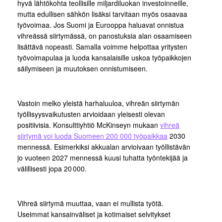
hyvä lähtökohta teollisille miljardiluokan investoinneille,
mutta edullisen sähkön lisäksi tarvitaan myös osaavaa
työvoimaa. Jos Suomi ja Eurooppa haluavat onnistua
vihreässä siirtymässä, on panostuksia alan osaamiseen
lisättävä nopeasti. Samalla voimme helpottaa yritysten
työvoimapulaa ja luoda kansalaisille uskoa työpaikkojen
säilymiseen ja muutoksen onnistumiseen.
Vastoin melko yleistä harhaluuloa, vihreän siirtymän
työllisyysvaikutusten arvioidaan yleisesti olevan
positiivisia. Konsulttiyhtiö McKinseyn mukaan
vihreä
siirtymä voi luoda Suomeen 200 000 työpaikkaa
2030
mennessä. Esimerkiksi akkualan arvioivaan työllistävän
jo vuoteen 2027 mennessä kuusi tuhatta työntekijää ja
välillisesti jopa 20 000.
Vihreä siirtymä muuttaa, vaan ei mullista työtä.
Useimmat kansainväliset ja kotimaiset selvitykset