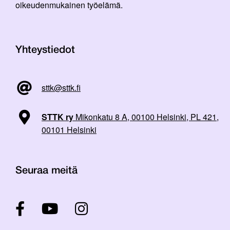
oikeudenmukainen työelämä.
Yhteystiedot
sttk@sttk.fi
STTK ry
Mikonkatu 8 A, 00100 Helsinki, PL 421,
00101 Helsinki
Seuraa meitä