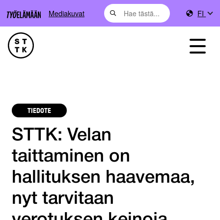
Mediakuvat
FI
TIEDOTE
STTK: Velan
taittaminen on
hallituksen haavemaa,
nyt tarvitaan