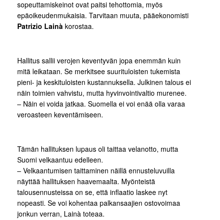
sopeuttamiskeinot ovat paitsi tehottomia, myös
epäoikeudenmukaisia. Tarvitaan muuta, pääekonomisti
Patrizio Lainà
korostaa.
Hallitus sallii verojen keventyvän jopa enemmän kuin
mitä leikataan. Se merkitsee suurituloisten tukemista
pieni- ja keskituloisten kustannuksella. Julkinen talous ei
näin toimien vahvistu, mutta hyvinvointivaltio murenee.
– Näin ei voida jatkaa. Suomella ei voi enää olla varaa
veroasteen keventämiseen.
Tämän hallituksen lupaus oli taittaa velanotto, mutta
Suomi velkaantuu edelleen.
– Velkaantumisen taittaminen näillä ennusteluvuilla
näyttää hallituksen haavemaalta. Myönteistä
talousennusteissa on se, että inflaatio laskee nyt
nopeasti. Se voi kohentaa palkansaajien ostovoimaa
jonkun verran, Lainà toteaa.