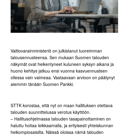
Valtiovarainministeriö on julkistanut tuoreimman
talousennusteensa. Sen mukaan Suomen talouden
näkymät ovat heikentyneet kuluneen syksyn aikana ja
huono kehitys jatkuu ensi vuonna kasvuennusteen
ollessa vain vaimeaa. Vastaavaan arvioon on päätynyt
aiemmin tänään Suomen Pankki.
STTK korostaa, että nyt on maan hallituksen otettava
talouden suunnittelussa verotus käyttöön.
– Hallitusohjelmassa talouden tasapainottaminen on
haluttu hoitaa leikkaamalla, ja erityisesti yhteiskunnan
heikompiosaisilta. Näissä oloissa nämä talouden