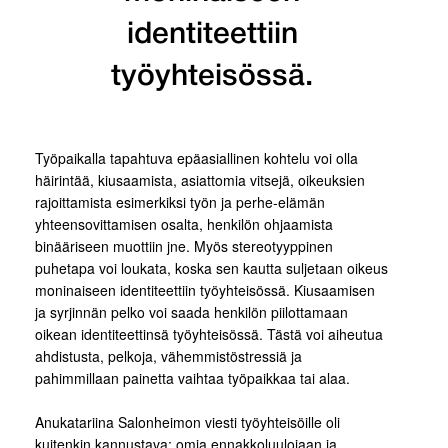
identiteettiin
työyhteisössä.
Työpaikalla tapahtuva epäasiallinen kohtelu voi olla
häirintää, kiusaamista, asiattomia vitsejä, oikeuksien
rajoittamista esimerkiksi työn ja perhe-elämän
yhteensovittamisen osalta, henkilön ohjaamista
binääriseen muottiin jne. Myös stereotyyppinen
puhetapa voi loukata, koska sen kautta suljetaan oikeus
moninaiseen identiteettiin työyhteisössä. Kiusaamisen
ja syrjinnän pelko voi saada henkilön piilottamaan
oikean identiteettinsä työyhteisössä. Tästä voi aiheutua
ahdistusta, pelkoja, vähemmistöstressiä ja
pahimmillaan painetta vaihtaa työpaikkaa tai alaa.
Anukatariina Salonheimon viesti työyhteisöille oli
kuitenkin kannustava: omia ennakkoluulojaan ja