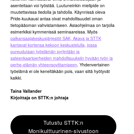
asenteitaan voi työstää. Luutuneinkin mielipide on
muutettavissa tiedolla ja tahdolla. Käynnissä oleva
Pride-kuukausi antaa oivat mahdollisuudet oman
tietopääoman vahvistamiseen. Asiaohjelmaa on tarjolla
esimerkiksi kymmenissä seminaareissa. Myös
palkansaajakeskusjärjestöt SAK, Akava ja STTK
kantavat kortensa kekoon keskustelulla, jossa
pureudutaan työelämän syrjintään ja
sateenkaariperheiden mahdollisuuksiin hyvään työn ja
perhe-elämän yhteensovittamiseen
. Yhdenvertainen
työelämä ei ole keneltäkään pois, vaan siitä hyötyvät
kaikki.
Taina Vallander
Kirjoittaja on STTK:n johtaja
Tutustu STTK:n
Monikulttuurinen-sivustoon