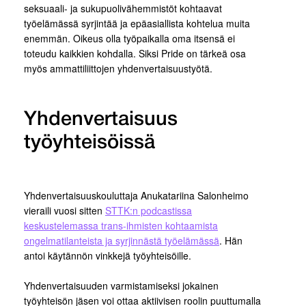
seksuaali- ja sukupuolivähemmistöt kohtaavat
työelämässä syrjintää ja epäasiallista kohtelua muita
enemmän. Oikeus olla työpaikalla oma itsensä ei
toteudu kaikkien kohdalla. Siksi Pride on tärkeä osa
myös ammattiliittojen yhdenvertaisuustyötä.
Yhdenvertaisuus
työyhteisöissä
Yhdenvertaisuuskouluttaja Anukatariina Salonheimo
vieraili vuosi sitten
STTK:n podcastissa
keskustelemassa trans-ihmisten kohtaamista
ongelmatilanteista ja syrjinnästä työelämässä
. Hän
antoi käytännön vinkkejä työyhteisöille.
Yhdenvertaisuuden varmistamiseksi jokainen
työyhteisön jäsen voi ottaa aktiivisen roolin puuttumalla