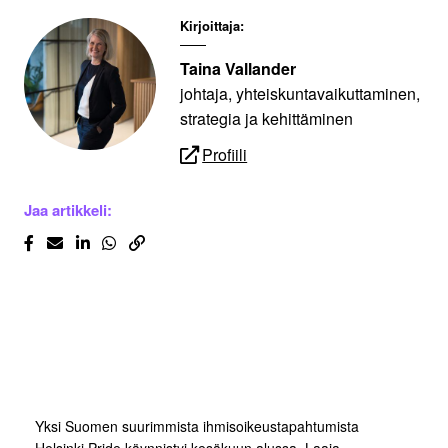
Kirjoittaja:
Taina Vallander
johtaja, yhteiskuntavaikuttaminen,
strategia ja kehittäminen
Profiili
Jaa artikkeli:
Yksi Suomen suurimmista ihmisoikeustapahtumista
Helsinki Pride käynnistyi kesäkuun alussa. Laaja