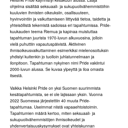
ohjelma sisältää seksuaali- ja sukupuolivähemmistöihin
kuuluvien ihmisten oikeuksiin, osallisuuteen,
hyvinvointiin ja vaikuttamiseen liittyvää tietoa, taidetta ja
yhteisöllistä tekemistä sadoissa eri tapahtumissa. Pride-
kuukauden teema Riemua ja kapinaa muistuttaa
tapahtuman juurista 1970-luvun alkuvuosina, jolloin
vielä puhuttiin vapautuspäivistä. Aktiivinen
ihmisoikeusvaikuttaminen esimerkiksi mielenosoituksin
yhdistyi kuitenkin jo tuolloin juhlatunnelmaan ja
ilonpitoon. Tapahtuman nykyinen nimi Pride vakiintui
2000-luvun alussa. Se kuvaa ylpeyttä ja iloa omasta
itsestä.
Vaikka Helsinki Pride on yksi Suomen suurimmista
kesätapahtumista, se ei ole lajissaan yksin. Vuonna
2022 Suomessa järjestettiin 40 muuta Pride-
tapahtumaa. Useimmat niistä vapaaehtoistoimin.
Tapahtumien määrä kertoo, miten seksuaali- ja
sukupuolivähemmistöjen ihmisoikeudet ja
yhdenvertaisuuskysymykset ovat yhteiskunnan