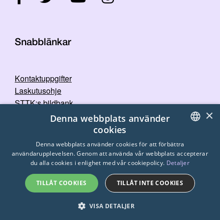
Snabblänkar
Kontaktuppgifter
Laskutusohje
STTK:s bildbank
×
Dataskyddspolicy
Denna webbplats använder
cookies
FINNISH
Denna webbplats använder cookies för att förbättra
användarupplevelsen. Genom att använda vår webbplats accepterar
ENGLISH
du alla cookies i enlighet med vår cookiepolicy.
Detaljer
SWEDISH
TILLÅT COOKIES
TILLÅT INTE COOKIES
© 2026
STTK.
Made with ❤ by
Avoin.Systems
VISA DETALJER