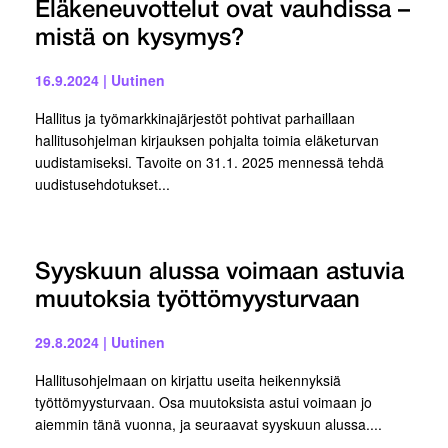
Eläkeneuvottelut ovat vauhdissa –
mistä on kysymys?
16.9.2024
|
Uutinen
Hallitus ja työmarkkinajärjestöt pohtivat parhaillaan
hallitusohjelman kirjauksen pohjalta toimia eläketurvan
uudistamiseksi. Tavoite on 31.1. 2025 mennessä tehdä
uudistusehdotukset...
Syyskuun alussa voimaan astuvia
muutoksia työttömyysturvaan
29.8.2024
|
Uutinen
Hallitusohjelmaan on kirjattu useita heikennyksiä
työttömyysturvaan. Osa muutoksista astui voimaan jo
aiemmin tänä vuonna, ja seuraavat syyskuun alussa....