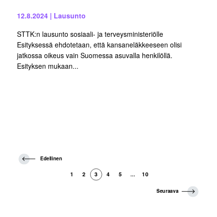
12.8.2024
|
Lausunto
STTK:n lausunto sosiaali- ja terveysministeriölle
Esityksessä ehdotetaan, että kansaneläkkeeseen olisi
jatkossa oikeus vain Suomessa asuvalla henkilöllä.
Esityksen mukaan...
E
Edellinen
d
e
1
2
3
4
5
10
…
l
l
S
Seuraava
i
e
n
u
e
r
n