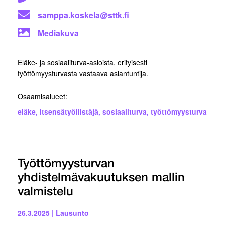
samppa.koskela@sttk.fi
Mediakuva
Eläke- ja sosiaaliturva-asioista, erityisesti
työttömyysturvasta vastaava asiantuntija.
Osaamisalueet:
eläke
,
itsensätyöllistäjä
,
sosiaaliturva
,
työttömyysturva
Työttömyysturvan
yhdistelmävakuutuksen mallin
valmistelu
26.3.2025
|
Lausunto