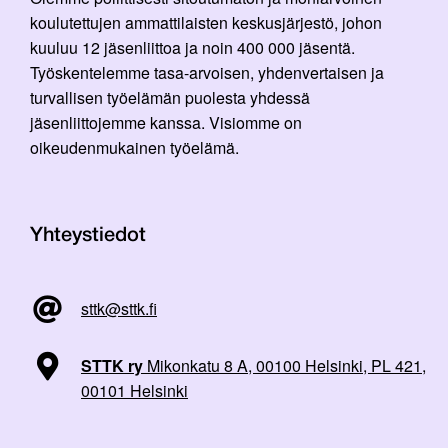
koulutettujen ammattilaisten keskusjärjestö, johon
kuuluu 12 jäsenliittoa ja noin 400 000 jäsentä.
Työskentelemme tasa-arvoisen, yhdenvertaisen ja
turvallisen työelämän puolesta yhdessä
jäsenliittojemme kanssa. Visiomme on
oikeudenmukainen työelämä.
Yhteystiedot
sttk@sttk.fi
STTK ry
Mikonkatu 8 A, 00100 Helsinki, PL 421,
00101 Helsinki