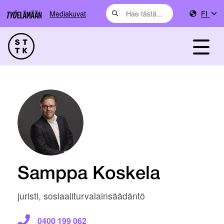
Mediakuvat
FI
Samppa Koskela
juristi, sosiaaliturvalainsäädäntö
0400 199 062