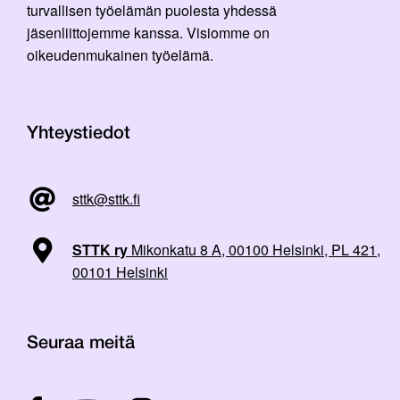
turvallisen työelämän puolesta yhdessä
jäsenliittojemme kanssa. Visiomme on
oikeudenmukainen työelämä.
Yhteystiedot
sttk@sttk.fi
STTK ry
Mikonkatu 8 A, 00100 Helsinki, PL 421,
00101 Helsinki
Seuraa meitä