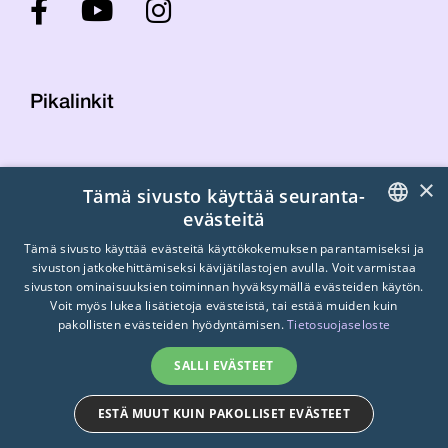
Pikalinkit
Yhteystiedot
×
Tämä sivusto käyttää seuranta-
Laskutustiedot
evästeitä
STTK:n kuvapankki
FINNISH
Tietosuojaseloste
Tämä sivusto käyttää evästeitä käyttökokemuksen parantamiseksi ja
sivuston jatkokehittämiseksi kävijätilastojen avulla. Voit varmistaa
Turvallisemman tilan periaatteet
ENGLISH
sivuston ominaisuuksien toiminnan hyväksymällä evästeiden käytön.
Voit myös lukea lisätietoja evästeistä, tai estää muiden kuin
SWEDISH
pakollisten evästeiden hyödyntämisen.
Tietosuojaseloste
SALLI EVÄSTEET
ESTÄ MUUT KUIN PAKOLLISET EVÄSTEET
© 2026
STTK.
Made with ❤ by
Avoin.Systems