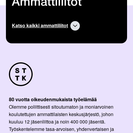
Ammattiliitot
i
a
k
r
k
t
e
i
l
k
Katso kaikki ammattiliitot
i
k
:
e
l
i
:
80 vuotta oikeudenmukaista työelämää
Olemme poliittisesti sitoutumaton ja moniarvoinen
koulutettujen ammattilaisten keskusjärjestö, johon
kuuluu 12 jäsenliittoa ja noin 400 000 jäsentä.
Työskentelemme tasa-arvoisen, yhdenvertaisen ja