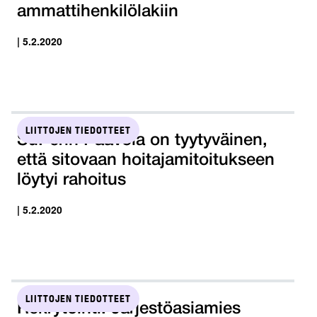
ammattihenkilölakiin
| 5.2.2020
LIITTOJEN TIEDOTTEET
SuPerin Paavola on tyytyväinen,
että sitovaan hoitajamitoitukseen
löytyi rahoitus
| 5.2.2020
LIITTOJEN TIEDOTTEET
Rekrytointi: Järjestöasiamies