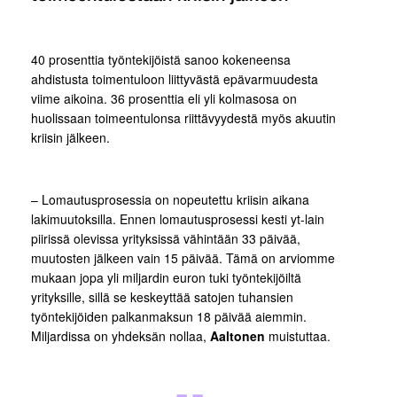
40 prosenttia työntekijöistä sanoo kokeneensa
ahdistusta toimentuloon liittyvästä epävarmuudesta
viime aikoina. 36 prosenttia eli yli kolmasosa on
huolissaan toimeentulonsa riittävyydestä myös akuutin
kriisin jälkeen.
– Lomautusprosessia on nopeutettu kriisin aikana
lakimuutoksilla. Ennen lomautusprosessi kesti yt-lain
piirissä olevissa yrityksissä vähintään 33 päivää,
muutosten jälkeen vain 15 päivää. Tämä on arviomme
mukaan jopa yli miljardin euron tuki työntekijöiltä
yrityksille, sillä se keskeyttää satojen tuhansien
työntekijöiden palkanmaksun 18 päivää aiemmin.
Miljardissa on yhdeksän nollaa,
Aaltonen
muistuttaa.