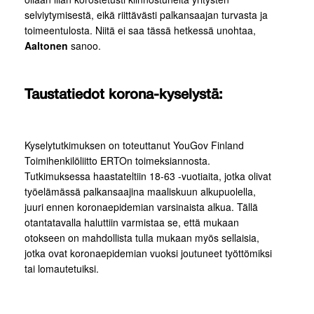
selviytymisestä, eikä riittävästi palkansaajan turvasta ja
toimeentulosta. Niitä ei saa tässä hetkessä unohtaa,
Aaltonen
sanoo.
Taustatiedot korona-kyselystä:
Kyselytutkimuksen on toteuttanut YouGov Finland
Toimihenkilöliitto ERTOn toimeksiannosta.
Tutkimuksessa haastateltiin 18-63 -vuotiaita, jotka olivat
työelämässä palkansaajina maaliskuun alkupuolella,
juuri ennen koronaepidemian varsinaista alkua. Tällä
otantatavalla haluttiin varmistaa se, että mukaan
otokseen on mahdollista tulla mukaan myös sellaisia,
jotka ovat koronaepidemian vuoksi joutuneet työttömiksi
tai lomautetuiksi.