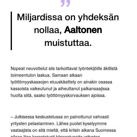
Miljardissa on yhdeksän
nollaa,
Aaltonen
muistuttaa.
Nopeat neuvottelut siis tarkoittavat työntekijöille äkillistä
toimeentulon laskua. Samaan aikaan
työttömyyskassojen etuuskäsittely on ainakin osassa
kassoista vaikeutunut ja aiheuttanut palkansaajissa
huolta siitä, saako työttömyyskorvauksen ajoissa.
– Julkisessa keskustelussa on painottunut vahvasti
yritysten pelastaminen. Lähes puolet kyselyymme
vastaajista on sitä mieltä, että kriisin aikana Suomessa
ollaan liian korostetusti kiinnostuneita yritysten