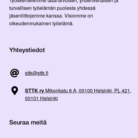
Työskentelemme tasa-arvoisen, yhdenvertaisen ja
turvallisen työelämän puolesta yhdessä
jäsenliittojemme kanssa. Visiomme on
oikeudenmukainen työelämä.
Yhteystiedot
sttk@sttk.fi
STTK ry
Mikonkatu 8 A, 00100 Helsinki, PL 421,
00101 Helsinki
Seuraa meitä