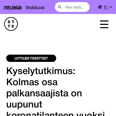
Mediakuvat
FI
LIITTOJEN TIEDOTTEET
Kyselytutkimus:
Kolmas osa
palkansaajista on
uupunut