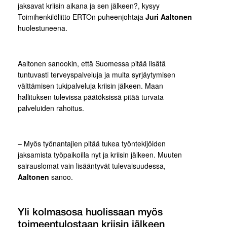
jaksavat kriisin aikana ja sen jälkeen?, kysyy
Toimihenkilöliitto ERTOn puheenjohtaja
Juri Aaltonen
huolestuneena.
Aaltonen sanookin, että Suomessa pitää lisätä
tuntuvasti terveyspalveluja ja muita syrjäytymisen
välttämisen tukipalveluja kriisin jälkeen. Maan
hallituksen tulevissa päätöksissä pitää turvata
palveluiden rahoitus.
– Myös työnantajien pitää tukea työntekijöiden
jaksamista työpaikoilla nyt ja kriisin jälkeen. Muuten
sairauslomat vain lisääntyvät tulevaisuudessa,
Aaltonen
sanoo.
Yli kolmasosa huolissaan myös
toimeentulostaan kriisin jälkeen