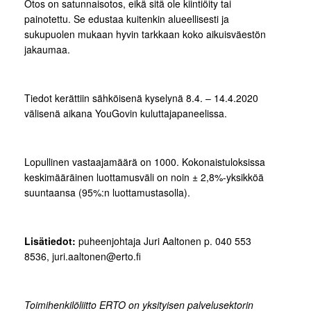
Otos on satunnaisotos, eikä sitä ole kiintiöity tai
painotettu. Se edustaa kuitenkin alueellisesti ja
sukupuolen mukaan hyvin tarkkaan koko aikuisväestön
jakaumaa.
Tiedot kerättiin sähköisenä kyselynä 8.4. – 14.4.2020
välisenä aikana YouGovin kuluttajapaneelissa.
Lopullinen vastaajamäärä on 1000. Kokonaistuloksissa
keskimääräinen luottamusväli on noin ± 2,8%-yksikköä
suuntaansa (95%:n luottamustasolla).
Lisätiedot:
puheenjohtaja Juri Aaltonen p. 040 553
8536, juri.aaltonen@erto.fi
Toimihenkilöliitto ERTO on yksityisen palvelusektorin