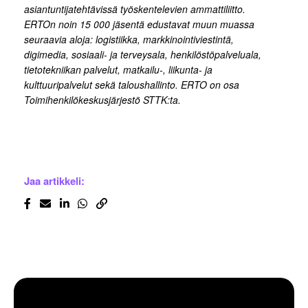
asiantuntijatehtävissä työskentelevien ammattiliitto.
ERTOn noin 15 000 jäsentä edustavat muun muassa
seuraavia aloja: logistiikka, markkinointiviestintä,
digimedia, sosiaali- ja terveysala, henkilöstöpalveluala,
tietotekniikan palvelut, matkailu-, liikunta- ja
kulttuuripalvelut sekä taloushallinto. ERTO on osa
Toimihenkilökeskusjärjestö STTK:ta.
Jaa artikkeli: