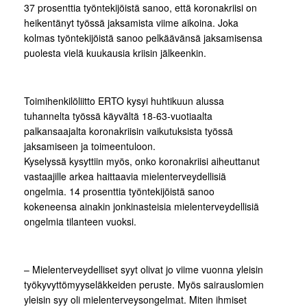
37 prosenttia työntekijöistä sanoo, että koronakriisi on
heikentänyt työssä jaksamista viime aikoina. Joka
kolmas työntekijöistä sanoo pelkäävänsä jaksamisensa
puolesta vielä kuukausia kriisin jälkeenkin.
Toimihenkilöliitto ERTO kysyi huhtikuun alussa
tuhannelta työssä käyvältä 18-63-vuotiaalta
palkansaajalta koronakriisin vaikutuksista työssä
jaksamiseen ja toimeentuloon.
Kyselyssä kysyttiin myös, onko koronakriisi aiheuttanut
vastaajille arkea haittaavia mielenterveydellisiä
ongelmia. 14 prosenttia työntekijöistä sanoo
kokeneensa ainakin jonkinasteisia mielenterveydellisiä
ongelmia tilanteen vuoksi.
– Mielenterveydelliset syyt olivat jo viime vuonna yleisin
työkyvyttömyyseläkkeiden peruste. Myös sairauslomien
yleisin syy oli mielenterveysongelmat. Miten ihmiset