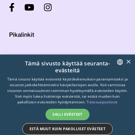
Pikalinkit
Yhteystiedot
×
Tämä sivusto käyttää seuranta-
Laskutustiedot
evästeitä
STTK:n kuvapankki
FINNISH
Tietosuojaseloste
Tämä sivusto käyttää evästeitä käyttökokemuksen parantamiseksi ja
sivuston jatkokehittämiseksi kävijätilastojen avulla. Voit varmistaa
Turvallisemman tilan periaatteet
ENGLISH
sivuston ominaisuuksien toiminnan hyväksymällä evästeiden käytön.
Voit myös lukea lisätietoja evästeistä, tai estää muiden kuin
SWEDISH
pakollisten evästeiden hyödyntämisen.
Tietosuojaseloste
SALLI EVÄSTEET
ESTÄ MUUT KUIN PAKOLLISET EVÄSTEET
© 2026
STTK.
Made with ❤ by
Avoin.Systems