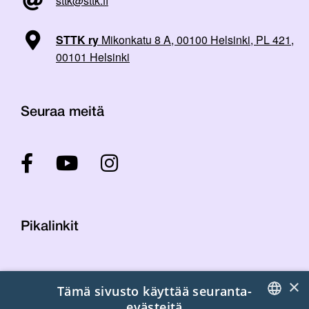
sttk@sttk.fi
STTK ry
Mikonkatu 8 A, 00100 Helsinki, PL 421,
00101 Helsinki
Seuraa meitä
Pikalinkit
Yhteystiedot
×
Tämä sivusto käyttää seuranta-
Laskutustiedot
evästeitä