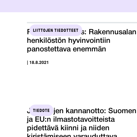
LIITTOJEN TIEDOTTEET
RIAn liittohallitus: Rakennusalan
henkilöstön hyvinvointiin
panostettava enemmän
| 18.8.2021
TIEDOTE
Järjestöjen kannanotto: Suomen
ja EU:n ilmastotavoitteista
pidettävä kiinni ja niiden
kiristämiseen varauduttava