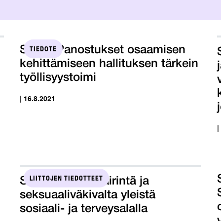
TIEDOTE
STTK: Panostukset osaamisen
kehittämiseen hallituksen tärkein
työllisyystoimi
| 16.8.2021
|
LIITTOJEN TIEDOTTEET
Seksuaalinen häirintä ja
seksuaaliväkivalta yleistä
sosiaali- ja terveysalalla