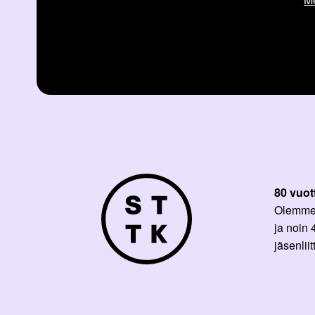
80 vuot
Olemme p
ja noin
jäsenli