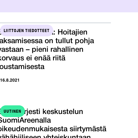
LIITTOJEN TIEDOTTEET
SuPerin Paavola: Hoitajien
jaksamisessa on tullut pohja
vastaan – pieni rahallinen
korvaus ei enää riitä
joustamisesta
 16.8.2021
UUTINEN
STTK järjesti keskustelun
SuomiAreenalla
oikeudenmukaisesta siirtymästä
vähähiiliseen yhteiskuntaan