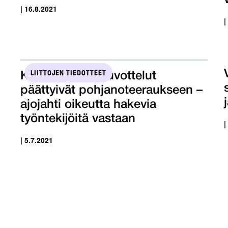
| 16.8.2021
|
LIITTOJEN TIEDOTTEET
Kotidatan yt-neuvottelut
päättyivät pohjanoteeraukseen –
ajojahti oikeutta hakevia
työntekijöitä vastaan
|
| 5.7.2021