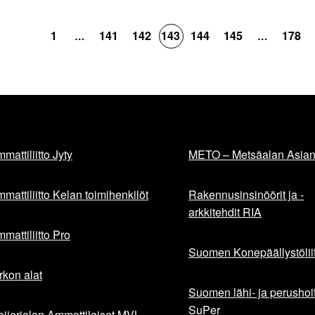
1
141
142
143
144
145
178
…
…
mattiliitto Jyty
METO – Metsäalan Asiant
mattiliitto Kelan toimihenkilöt
Rakennusinsinöörit ja -
arkkitehdit RIA
mattiliitto Pro
Suomen Konepäällystöliit
rkon alat
Suomen lähi- ja perushoita
SuPer
ijerialan Ammattilaiset MVL