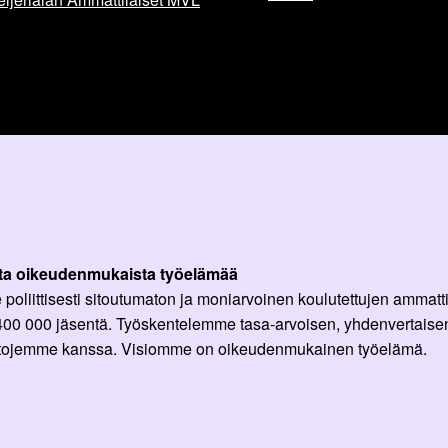
ta oikeudenmukaista työelämää
oliittisesti sitoutumaton ja moniarvoinen koulutettujen ammattil
 400 000 jäsentä. Työskentelemme tasa-arvoisen, yhdenvertaisen
ittojemme kanssa. Visiomme on oikeudenmukainen työelämä.