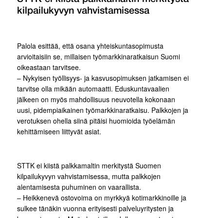
kilpailukyvyn vahvistamisessa
Palola esittää, että osana yhteiskuntasopimusta
arvioitaisiin se, millaisen työmarkkinaratkaisun Suomi
oikeastaan tarvitsee.
– Nykyisen työllisyys- ja kasvusopimuksen jatkamisen ei
tarvitse olla mikään automaatti. Eduskuntavaalien
jälkeen on myös mahdollisuus neuvotella kokonaan
uusi, pidempiaikainen työmarkkinaratkaisu. Palkkojen ja
verotuksen ohella siinä pitäisi huomioida työelämän
kehittämiseen liittyvät asiat.
STTK ei kiistä palkkamaltin merkitystä Suomen
kilpailukyvyn vahvistamisessa, mutta palkkojen
alentamisesta puhuminen on vaarallista.
– Heikkenevä ostovoima on myrkkyä kotimarkkinoille ja
sulkee tänäkin vuonna erityisesti palveluyritysten ja