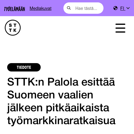
Mediakuvat
FI
TIEDOTE
STTK:n Palola esittää
Suomeen vaalien
jälkeen pitkäaikaista
työmarkkinaratkaisua