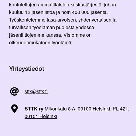
koulutettujen ammattilaisten keskusjärjestö, johon
kuuluu 12 jäsenliittoa ja noin 400 000 jäsentä.
Työskentelemme tasa-arvoisen, yhdenvertaisen ja
turvallisen työelämän puolesta yhdessä
jäsenliittojemme kanssa. Visiomme on
oikeudenmukainen työelämä.
Yhteystiedot
sttk@sttk.fi
STTK ry
Mikonkatu 8 A, 00100 Helsinki, PL 421,
00101 Helsinki