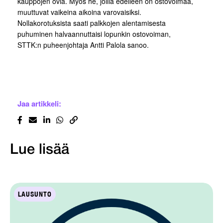
kauppojen ovia. Myös he, joilla edelleen on ostovoimaa,
muuttuvat vaikeina aikoina varovaisiksi.
Nollakorotuksista saati palkkojen alentamisesta
puhuminen halvaannuttaisi lopunkin ostovoiman,
STTK:n puheenjohtaja Antti Palola sanoo.
Jaa artikkeli:
Lue lisää
LAUSUNTO