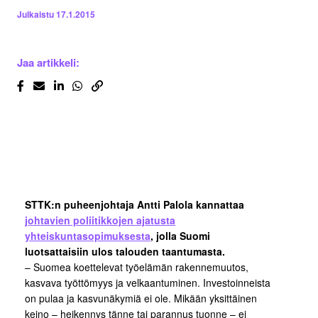
Julkaistu
17.1.2015
Jaa artikkeli:
STTK:n puheenjohtaja Antti Palola kannattaa
johtavien poliitikkojen ajatusta
yhteiskuntasopimuksesta
, jolla Suomi
luotsattaisiin ulos talouden taantumasta.
– Suomea koettelevat työelämän rakennemuutos,
kasvava työttömyys ja velkaantuminen. Investoinneista
on pulaa ja kasvunäkymiä ei ole. Mikään yksittäinen
keino – heikennys tänne tai parannus tuonne – ei