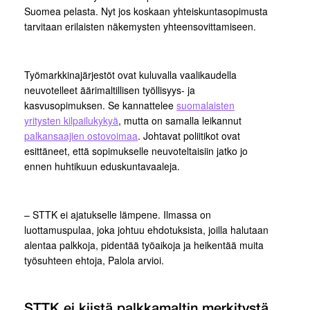
Suomea pelasta. Nyt jos koskaan yhteiskuntasopimusta
tarvitaan erilaisten näkemysten yhteensovittamiseen.
Työmarkkinajärjestöt ovat kuluvalla vaalikaudella
neuvotelleet äärimaltillisen työllisyys- ja
kasvusopimuksen. Se kannattelee
suomalaisten
yritysten kilpailukykyä
, mutta on samalla leikannut
palkansaajien ostovoimaa
. Johtavat poliitikot ovat
esittäneet, että sopimukselle neuvoteltaisiin jatko jo
ennen huhtikuun eduskuntavaaleja.
– STTK ei ajatukselle lämpene. Ilmassa on
luottamuspulaa, joka johtuu ehdotuksista, joilla halutaan
alentaa palkkoja, pidentää työaikoja ja heikentää muita
työsuhteen ehtoja, Palola arvioi.
STTK ei kiistä palkkamaltin merkitystä