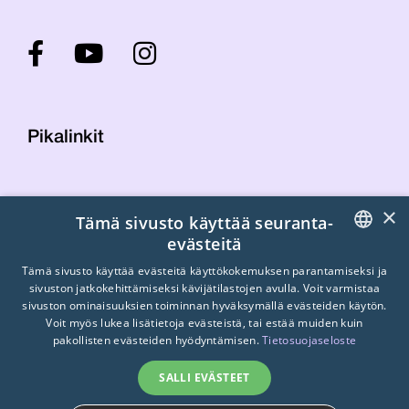
Pikalinkit
Yhteystiedot
×
Tämä sivusto käyttää seuranta-
Laskutustiedot
evästeitä
STTK:n kuvapankki
FINNISH
Tietosuojaseloste
Tämä sivusto käyttää evästeitä käyttökokemuksen parantamiseksi ja
sivuston jatkokehittämiseksi kävijätilastojen avulla. Voit varmistaa
Turvallisemman tilan periaatteet
ENGLISH
sivuston ominaisuuksien toiminnan hyväksymällä evästeiden käytön.
Voit myös lukea lisätietoja evästeistä, tai estää muiden kuin
SWEDISH
pakollisten evästeiden hyödyntämisen.
Tietosuojaseloste
SALLI EVÄSTEET