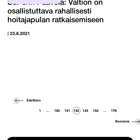
SuPerin Paavola: Valtion on
osallistuttava rahallisesti
hoitajapulan ratkaisemiseen
| 23.8.2021
E
Edellinen
d
e
1
140
141
142
143
144
178
…
…
l
l
S
Seuraava
i
e
n
u
e
r
n
a