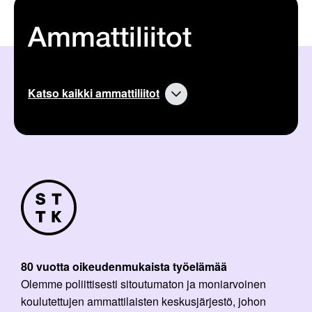
a
a
r
v
t
a
Ammattiliitot
i
a
k
r
k
t
e
i
l
k
Katso kaikki ammattiliitot
i
k
:
e
l
i
:
80 vuotta oikeudenmukaista työelämää
Olemme poliittisesti sitoutumaton ja moniarvoinen
koulutettujen ammattilaisten keskusjärjestö, johon