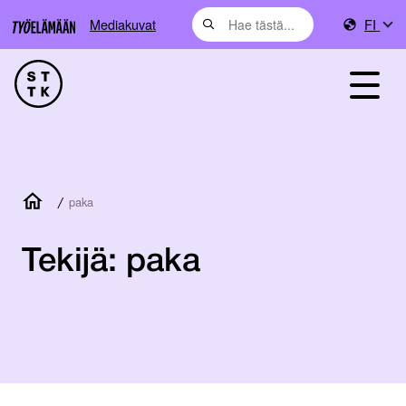
Mediakuvat
FI
/
paka
Tekijä:
paka