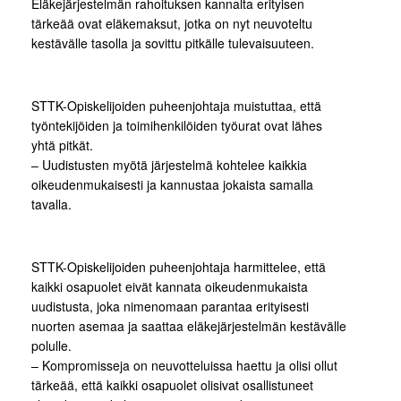
Eläkejärjestelmän rahoituksen kannalta erityisen
tärkeää ovat eläkemaksut, jotka on nyt neuvoteltu
kestävälle tasolla ja sovittu pitkälle tulevaisuuteen.
STTK-Opiskelijoiden puheenjohtaja muistuttaa, että
työntekijöiden ja toimihenkilöiden työurat ovat lähes
yhtä pitkät.
– Uudistusten myötä järjestelmä kohtelee kaikkia
oikeudenmukaisesti ja kannustaa jokaista samalla
tavalla.
STTK-Opiskelijoiden puheenjohtaja harmittelee, että
kaikki osapuolet eivät kannata oikeudenmukaista
uudistusta, joka nimenomaan parantaa erityisesti
nuorten asemaa ja saattaa eläkejärjestelmän kestävälle
polulle.
– Kompromisseja on neuvotteluissa haettu ja olisi ollut
tärkeää, että kaikki osapuolet olisivat osallistuneet