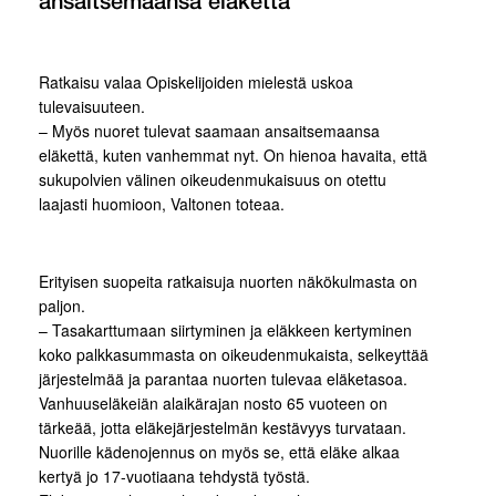
ansaitsemaansa eläkettä
Ratkaisu valaa Opiskelijoiden mielestä uskoa
tulevaisuuteen.
– Myös nuoret tulevat saamaan ansaitsemaansa
eläkettä, kuten vanhemmat nyt. On hienoa havaita, että
sukupolvien välinen oikeudenmukaisuus on otettu
laajasti huomioon, Valtonen toteaa.
Erityisen suopeita ratkaisuja nuorten näkökulmasta on
paljon.
– Tasakarttumaan siirtyminen ja eläkkeen kertyminen
koko palkkasummasta on oikeudenmukaista, selkeyttää
järjestelmää ja parantaa nuorten tulevaa eläketasoa.
Vanhuuseläkeiän alaikärajan nosto 65 vuoteen on
tärkeää, jotta eläkejärjestelmän kestävyys turvataan.
Nuorille kädenojennus on myös se, että eläke alkaa
kertyä jo 17-vuotiaana tehdystä työstä.