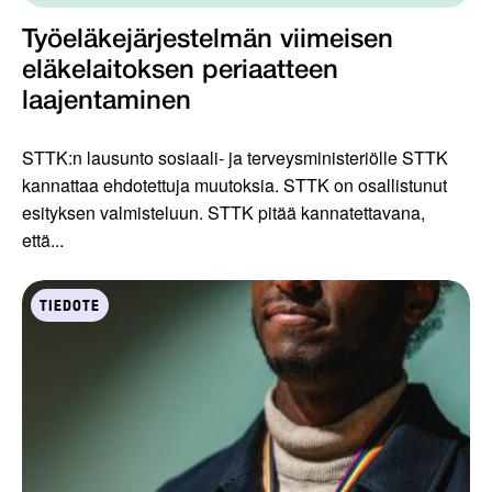
Työeläkejärjestelmän viimeisen
eläkelaitoksen periaatteen
laajentaminen
STTK:n lausunto sosiaali- ja terveysministeriölle STTK
kannattaa ehdotettuja muutoksia. STTK on osallistunut
esityksen valmisteluun. STTK pitää kannatettavana,
että...
TIEDOTE