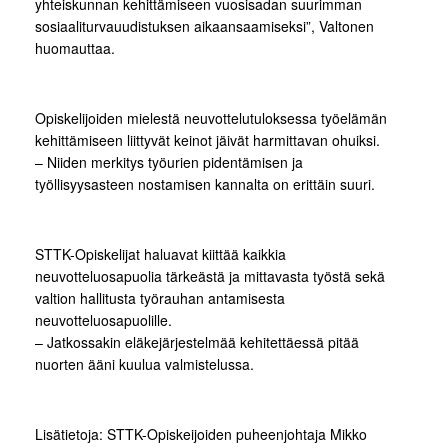
yhteiskunnan kehittämiseen vuosisadan suurimman
sosiaaliturvauudistuksen aikaansaamiseksi”, Valtonen
huomauttaa.
Opiskelijoiden mielestä neuvottelutuloksessa työelämän
kehittämiseen liittyvät keinot jäivät harmittavan ohuiksi.
– Niiden merkitys työurien pidentämisen ja
työllisyysasteen nostamisen kannalta on erittäin suuri.
STTK-Opiskelijat haluavat kiittää kaikkia
neuvotteluosapuolia tärkeästä ja mittavasta työstä sekä
valtion hallitusta työrauhan antamisesta
neuvotteluosapuolille.
– Jatkossakin eläkejärjestelmää kehitettäessä pitää
nuorten ääni kuulua valmistelussa.
Lisätietoja: STTK-Opiskeijoiden puheenjohtaja Mikko