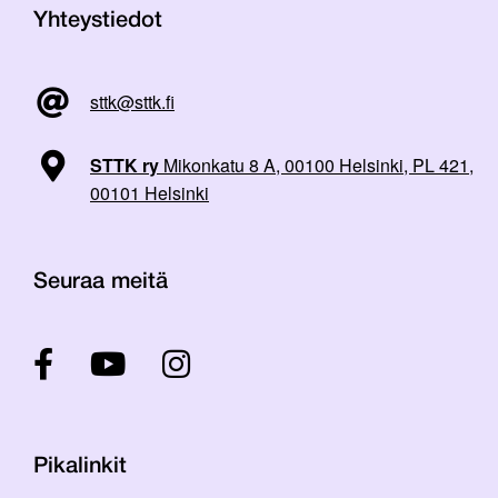
Yhteystiedot
sttk@sttk.fi
STTK ry
Mikonkatu 8 A, 00100 Helsinki, PL 421,
00101 Helsinki
Seuraa meitä
Pikalinkit