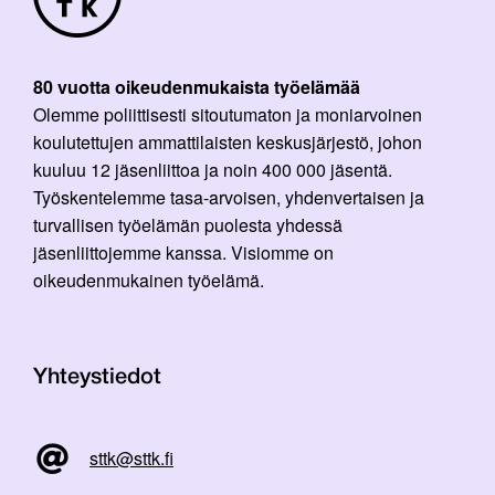
80 vuotta oikeudenmukaista työelämää
Olemme poliittisesti sitoutumaton ja moniarvoinen
koulutettujen ammattilaisten keskusjärjestö, johon
kuuluu 12 jäsenliittoa ja noin 400 000 jäsentä.
Työskentelemme tasa-arvoisen, yhdenvertaisen ja
turvallisen työelämän puolesta yhdessä
jäsenliittojemme kanssa. Visiomme on
oikeudenmukainen työelämä.
Yhteystiedot
sttk@sttk.fi