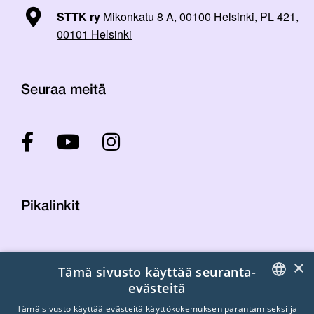
STTK ry
Mikonkatu 8 A, 00100 Helsinki, PL 421,
00101 Helsinki
Seuraa meitä
Pikalinkit
Yhteystiedot
×
Tämä sivusto käyttää seuranta-
Laskutustiedot
evästeitä
STTK:n kuvapankki
FINNISH
Tietosuojaseloste
Tämä sivusto käyttää evästeitä käyttökokemuksen parantamiseksi ja