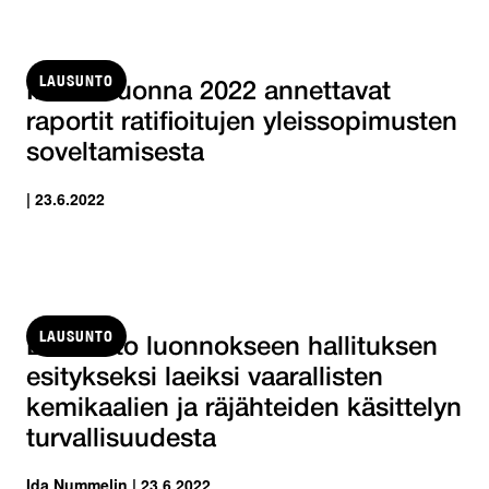
LAUSUNTO
ILOlle vuonna 2022 annettavat
raportit ratifioitujen yleissopimusten
soveltamisesta
| 23.6.2022
LAUSUNTO
Lausunto luonnokseen hallituksen
esitykseksi laeiksi vaarallisten
kemikaalien ja räjähteiden käsittelyn
turvallisuudesta
Ida Nummelin | 23.6.2022