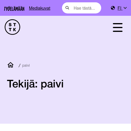
Mediakuvat
FI
/
paivi
Tekijä:
paivi