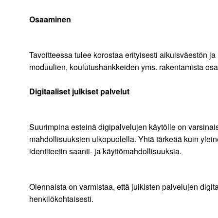
Osaaminen
Tavoitteessa tulee korostaa erityisesti aikuisväestön j
moduulien, koulutushankkeiden yms. rakentamista osa
Digitaaliset julkiset palvelut
Suurimpina esteinä digipalvelujen käytölle on varsinais
mahdollisuuksien ulkopuolella. Yhtä tärkeää kuin yleinen 
identiteetin saanti- ja käyttömahdollisuuksia.
Olennaista on varmistaa, että julkisten palvelujen digit
henkilökohtaisesti.