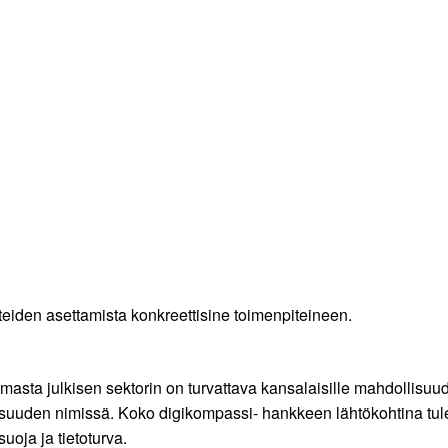
eiden asettamista konkreettisine toimenpiteineen.
asta julkisen sektorin on turvattava kansalaisille mahdollisuude
isuuden nimissä. Koko digikompassi- hankkeen lähtökohtina tule
uoja ja tietoturva.