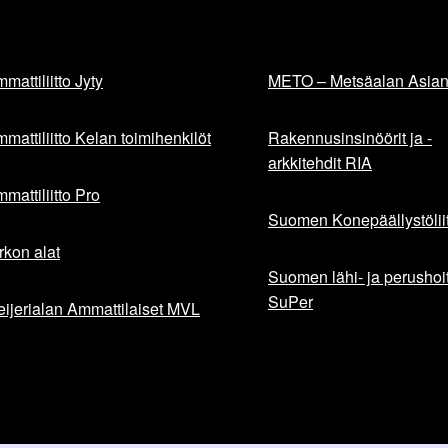
mattiliitto Jyty
METO – Metsäalan Asiant
mattiliitto Kelan toimihenkilöt
Rakennusinsinöörit ja -
arkkitehdit RIA
mattiliitto Pro
Suomen Konepäällystöliit
rkon alat
Suomen lähi- ja perushoita
SuPer
ijerialan Ammattilaiset MVL