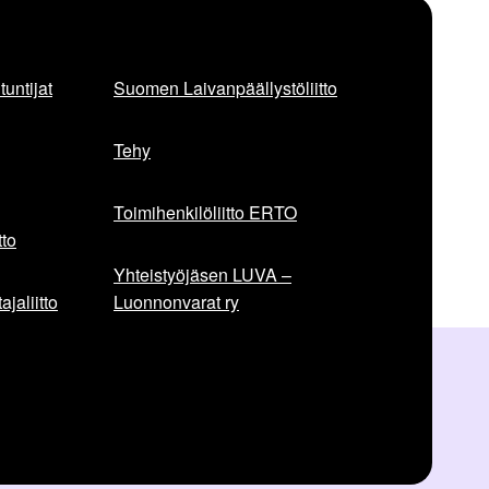
untijat
Suomen Laivanpäällystöliitto
Tehy
Toimihenkilöliitto ERTO
to
Yhteistyöjäsen LUVA –
jaliitto
Luonnonvarat ry