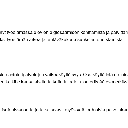
a nyt työelämässä olevien digiosaamisen kehittämistä ja päivittä
ksi työelämän arkea ja tehtäväkokonaisuuksien uudistamista.
ten asiointipalvelujen vaikeakäyttöisyys. Osa käyttäjistä on tois
kaikille kansalaisille tarkoitettu palelu, on edistää esimerkiksi 
alisoinnissa on tarjolla kattavasti myös vaihtoehtoisia palveluka