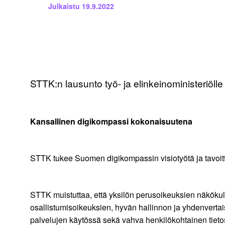
Julkaistu
19.9.2022
STTK:n lausunto työ- ja elinkeinoministeriölle
Kansallinen digikompassi kokonaisuutena
STTK tukee Suomen digikompassin visiotyötä ja tavoitt
STTK muistuttaa, että yksilön perusoikeuksien näkökulm
osallistumisoikeuksien, hyvän hallinnon ja yhdenverta
palvelujen käytössä sekä vahva henkilökohtainen tietos