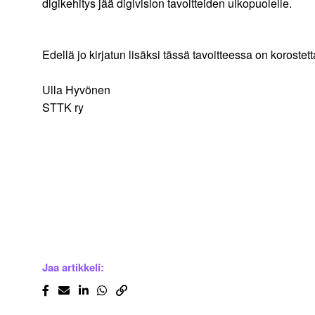
digikehitys jää digivision tavoitteiden ulkopuolelle.
Edellä jo kirjatun lisäksi tässä tavoitteessa on korost
Ulla Hyvönen
STTK ry
Jaa artikkeli: