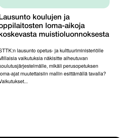
Lausunto koulujen ja
oppilaitosten loma-aikoja
koskevasta muistioluonnoksesta
STTK:n lausunto opetus- ja kulttuuriministeriölle
Millaisia vaikutuksia näkisitte aiheutuvan
koulutusjärjestelmälle, mikäli perusopetuksen
loma-ajat muutettaisiin mallin esittämällä tavalla?
Vaikutukset...