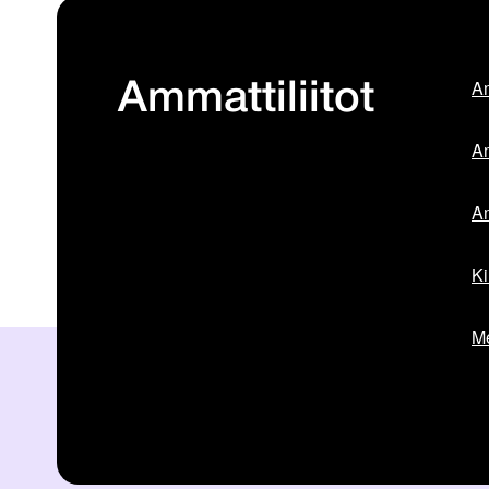
Am
Ammattiliitot
Am
Am
Ki
Me