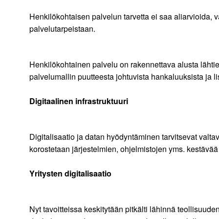
Henkilökohtaisen palvelun tarvetta ei saa aliarvioida, 
palvelutarpeistaan.
Henkilökohtainen palvelu on rakennettava alusta lähtien 
palvelumallin puutteesta johtuvista hankaluuksista ja l
Digitaalinen infrastruktuuri
Digitalisaatio ja datan hyödyntäminen tarvitsevat valtav
korostetaan järjestelmien, ohjelmistojen yms. kestävää 
Yritysten digitalisaatio
Nyt tavoitteissa keskitytään pitkälti lähinnä teollisuud