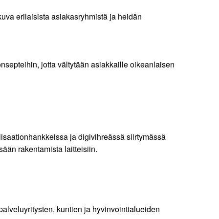
kuva erilaisista asiakasryhmistä ja heidän
onsepteihin, jotta vältytään asiakkaille oikeanlaisen
talisaationhankkeissa ja digivihreässä siirtymässä
ään rakentamista laitteisiin.
palveluyritysten, kuntien ja hyvinvointialueiden