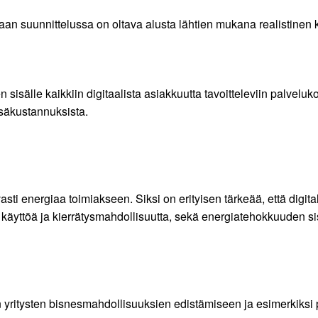
vaan suunnittelussa on oltava alusta lähtien mukana realistinen 
sisälle kaikkiin digitaalista asiakkuutta tavoitteleviin palveluk
isäkustannuksista.
asti energiaa toimiakseen. Siksi on erityisen tärkeää, että digi
käyttöä ja kierrätysmahdollisuutta, sekä energiatehokkuuden sis
en yritysten bisnesmahdollisuuksien edistämiseen ja esimerkiksi 