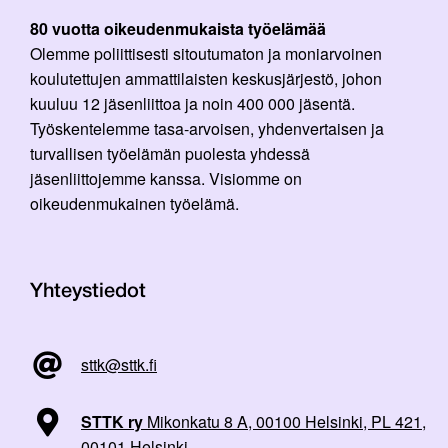
80 vuotta oikeudenmukaista työelämää
Olemme poliittisesti sitoutumaton ja moniarvoinen
koulutettujen ammattilaisten keskusjärjestö, johon
kuuluu 12 jäsenliittoa ja noin 400 000 jäsentä.
Työskentelemme tasa-arvoisen, yhdenvertaisen ja
turvallisen työelämän puolesta yhdessä
jäsenliittojemme kanssa. Visiomme on
oikeudenmukainen työelämä.
Yhteystiedot
sttk@sttk.fi
STTK ry
Mikonkatu 8 A, 00100 Helsinki, PL 421,
00101 Helsinki