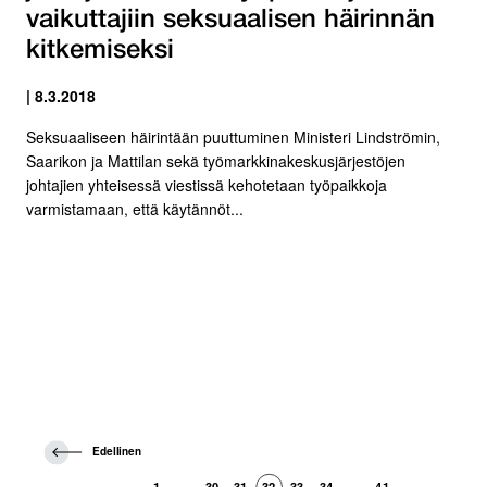
vaikuttajiin seksuaalisen häirinnän
kitkemiseksi
| 8.3.2018
Seksuaaliseen häirintään puuttuminen Ministeri Lindströmin,
Saarikon ja Mattilan sekä työmarkkinakeskusjärjestöjen
johtajien yhteisessä viestissä kehotetaan työpaikkoja
varmistamaan, että käytännöt...
E
Edellinen
d
e
1
30
31
32
33
34
41
…
…