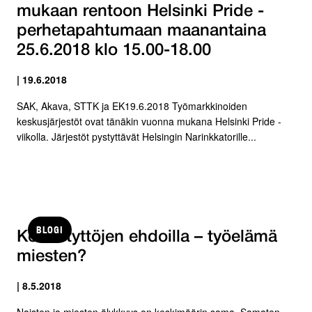
mukaan rentoon Helsinki Pride -
perhetapahtumaan maanantaina
25.6.2018 klo 15.00-18.00
| 19.6.2018
SAK, Akava, STTK ja EK19.6.2018 Työmarkkinoiden
keskusjärjestöt ovat tänäkin vuonna mukana Helsinki Pride -
viikolla. Järjestöt pystyttävät Helsingin Narinkkatorille...
BLOGI
Koulu tyttöjen ehdoilla – työelämä
miesten?
| 8.5.2018
Naisten ja miesten älykkyys on keskimäärin sama. Samaten