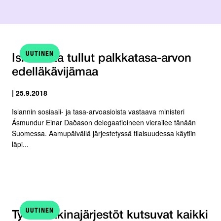
UUTINEN
Islannista tullut palkkatasa-arvon
edelläkävijämaa
| 25.9.2018
Islannin sosiaali- ja tasa-arvoasioista vastaava ministeri
Ásmundur Einar Daðason delegaatioineen vierailee tänään
Suomessa. Aamupäivällä järjestetyssä tilaisuudessa käytiin
läpi...
UUTINEN
Työmarkkinajärjestöt kutsuvat kaikki