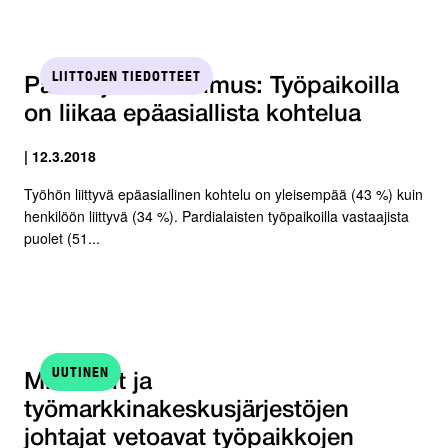
LIITTOJEN TIEDOTTEET
Pardia jäsentutkimus: Työpaikoilla
on liikaa epäasiallista kohtelua
| 12.3.2018
Työhön liittyvä epäasiallinen kohtelu on yleisempää (43 %) kuin
henkilöön liittyvä (34 %). Pardialaisten työpaikoilla vastaajista
puolet (51...
UUTINEN
Ministerit ja
työmarkkinakeskusjärjestöjen
johtajat vetoavat työpaikkojen