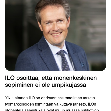
ILO osoittaa, että monenkeskinen
sopiminen ei ole umpikujassa
YK:n alainen ILO on ehdottomasti maailman tärkein
työmarkkinoiden toimintaan vaikuttava järjestö. ILOn
globaaleja saavutuksia ovat muun muassa pakkotyön...