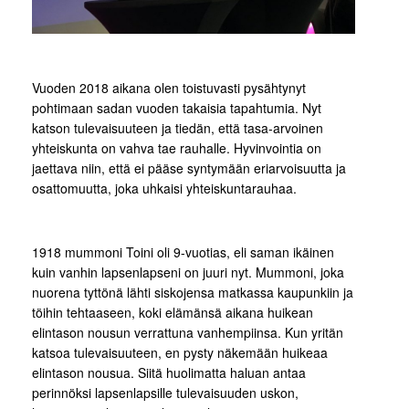
Vuoden 2018 aikana olen toistuvasti pysähtynyt
pohtimaan sadan vuoden takaisia tapahtumia. Nyt
katson tulevaisuuteen ja tiedän, että tasa-arvoinen
yhteiskunta on vahva tae rauhalle. Hyvinvointia on
jaettava niin, että ei pääse syntymään eriarvoisuutta ja
osattomuutta, joka uhkaisi yhteiskuntarauhaa.
1918 mummoni Toini oli 9-vuotias, eli saman ikäinen
kuin vanhin lapsenlapseni on juuri nyt. Mummoni, joka
nuorena tyttönä lähti siskojensa matkassa kaupunkiin ja
töihin tehtaaseen, koki elämänsä aikana huikean
elintason nousun verrattuna vanhempiinsa. Kun yritän
katsoa tulevaisuuteen, en pysty näkemään huikeaa
elintason nousua. Siitä huolimatta haluan antaa
perinnöksi lapsenlapsille tulevaisuuden uskon,