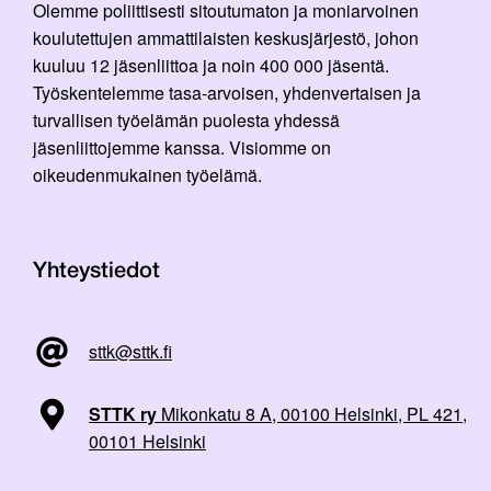
Olemme poliittisesti sitoutumaton ja moniarvoinen
koulutettujen ammattilaisten keskusjärjestö, johon
kuuluu 12 jäsenliittoa ja noin 400 000 jäsentä.
Työskentelemme tasa-arvoisen, yhdenvertaisen ja
turvallisen työelämän puolesta yhdessä
jäsenliittojemme kanssa. Visiomme on
oikeudenmukainen työelämä.
Yhteystiedot
sttk@sttk.fi
STTK ry
Mikonkatu 8 A, 00100 Helsinki, PL 421,
00101 Helsinki