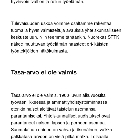
hyvinvointivaltion ja reilun työelämän.
Tulevaisuuden uskoa voimme osaltamme rakentaa
tuomalla hyvin valmisteltuja avauksia yhteiskunnalliseen
keskusteluun. Niin teemme tänäänkin. Nuorekas STTK
näkee muuttuvan työelämän haasteet eri-ikäisten
työntekijöiden näkökulmasta.
Tasa-arvo ei ole valmis
Tasa-arvo ei ole valmis. 1900-luvun alkuvuosilta
työväenliikkeessä ja ammattiyhdistystoiminnassa
etenkin naiset aloittivat taistelun asemansa
parantamiseksi. Yhteiskunnalliset uudistukset ovat
parantaneet naisen, lapsen ja perheen asemaa.
Suomalainen nainen on vahva ja itsenäinen, vaikka
palkkatasa-arvoon on vielä pitkä matka. Toisaalta