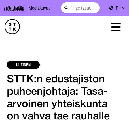
Mediakuvat
FI
UUTINEN
STTK:n edustajiston
puheenjohtaja: Tasa-
arvoinen yhteiskunta
on vahva tae rauhalle