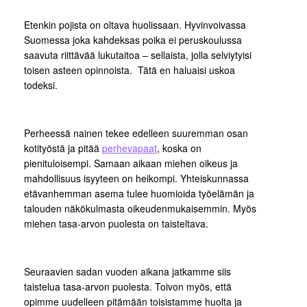
Etenkin pojista on oltava huolissaan. Hyvinvoivassa
Suomessa joka kahdeksas poika ei peruskoulussa
saavuta riittävää lukutaitoa – sellaista, jolla selviytyisi
toisen asteen opinnoista. Tätä en haluaisi uskoa
todeksi.
Perheessä nainen tekee edelleen suuremman osan
kotityöstä ja pitää
perhevapaat
, koska on
pienituloisempi. Samaan aikaan miehen oikeus ja
mahdollisuus isyyteen on heikompi. Yhteiskunnassa
etävanhemman asema tulee huomioida työelämän ja
talouden näkökulmasta oikeudenmukaisemmin. Myös
miehen tasa-arvon puolesta on taisteltava.
Seuraavien sadan vuoden aikana jatkamme siis
taistelua tasa-arvon puolesta. Toivon myös, että
opimme uudelleen pitämään toisistamme huolta ja