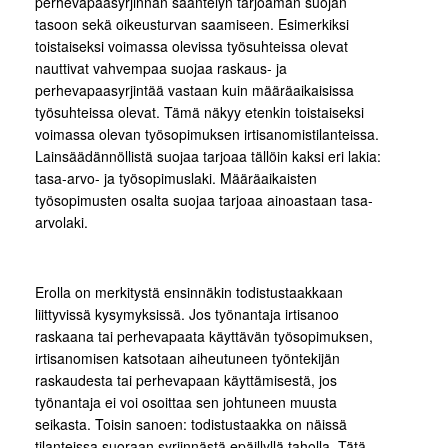
perhevapaasyrjinnän sääntelyn tarjoaman suojan
tasoon sekä oikeusturvan saamiseen. Esimerkiksi
toistaiseksi voimassa olevissa työsuhteissa olevat
nauttivat vahvempaa suojaa raskaus- ja
perhevapaasyrjintää vastaan kuin määräaikaisissa
työsuhteissa olevat. Tämä näkyy etenkin toistaiseksi
voimassa olevan työsopimuksen irtisanomistilanteissa.
Lainsäädännöllistä suojaa tarjoaa tällöin kaksi eri lakia:
tasa-arvo- ja työsopimuslaki. Määräaikaisten
työsopimusten osalta suojaa tarjoaa ainoastaan tasa-
arvolaki.
Erolla on merkitystä ensinnäkin todistustaakkaan
liittyvissä kysymyksissä. Jos työnantaja irtisanoo
raskaana tai perhevapaata käyttävän työsopimuksen,
irtisanomisen katsotaan aiheutuneen työntekijän
raskaudesta tai perhevapaan käyttämisestä, jos
työnantaja ei voi osoittaa sen johtuneen muusta
seikasta. Toisin sanoen: todistustaakka on näissä
tilanteissa suoraan syrjinnästä epäillyllä taholla. Tätä