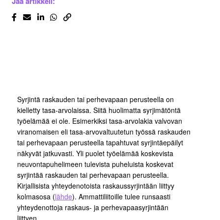
Jaa artikkeli:
Syrjintä raskauden tai perhevapaan perusteella on
kielletty tasa-arvolaissa. Siitä huolimatta syrjimätöntä
työelämää ei ole. Esimerkiksi tasa-arvolakia valvovan
viranomaisen eli tasa-arvovaltuutetun työssä raskauden
tai perhevapaan perusteella tapahtuvat syrjintäepäilyt
näkyvät jatkuvasti. Yli puolet työelämää koskevista
neuvontapuhelimeen tulevista puheluista koskevat
syrjintää raskauden tai perhevapaan perusteella.
Kirjallisista yhteydenotoista raskaussyrjintään liittyy
kolmasosa (
lähde
). Ammattiliitoille tulee runsaasti
yhteydenottoja raskaus- ja perhevapaasyrjintään
liittyen.