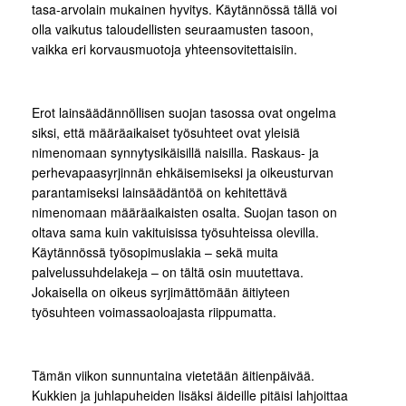
tasa-arvolain mukainen hyvitys. Käytännössä tällä voi
olla vaikutus taloudellisten seuraamusten tasoon,
vaikka eri korvausmuotoja yhteensovitettaisiin.
Erot lainsäädännöllisen suojan tasossa ovat ongelma
siksi, että määräaikaiset työsuhteet ovat yleisiä
nimenomaan synnytysikäisillä naisilla. Raskaus- ja
perhevapaasyrjinnän ehkäisemiseksi ja oikeusturvan
parantamiseksi lainsäädäntöä on kehitettävä
nimenomaan määräaikaisten osalta. Suojan tason on
oltava sama kuin vakituisissa työsuhteissa olevilla.
Käytännössä työsopimuslakia – sekä muita
palvelussuhdelakeja – on tältä osin muutettava.
Jokaisella on oikeus syrjimättömään äitiyteen
työsuhteen voimassaoloajasta riippumatta.
Tämän viikon sunnuntaina vietetään äitienpäivää.
Kukkien ja juhlapuheiden lisäksi äideille pitäisi lahjoittaa