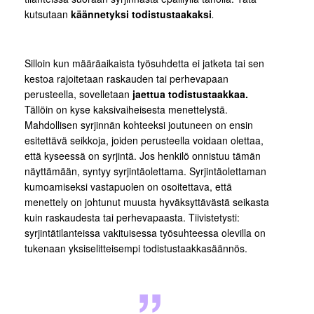
kutsutaan
käännetyksi todistustaakaksi
.
Silloin kun määräaikaista työsuhdetta ei jatketa tai sen
kestoa rajoitetaan raskauden tai perhevapaan
perusteella, sovelletaan
jaettua todistustaakkaa.
Tällöin on kyse kaksivaiheisesta menettelystä.
Mahdollisen syrjinnän kohteeksi joutuneen on ensin
esitettävä seikkoja, joiden perusteella voidaan olettaa,
että kyseessä on syrjintä. Jos henkilö onnistuu tämän
näyttämään, syntyy syrjintäolettama. Syrjintäolettaman
kumoamiseksi vastapuolen on osoitettava, että
menettely on johtunut muusta hyväksyttävästä seikasta
kuin raskaudesta tai perhevapaasta. Tiivistetysti:
syrjintätilanteissa vakituisessa työsuhteessa olevilla on
tukenaan yksiselitteisempi todistustaakkasäännös.