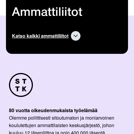
Ammattiliitot
Katso kaikki ammattiliitot
80 vuotta oikeudenmukaista työelämää
Olemme poliittisesti sitoutumaton ja moniarvoinen
koulutettujen ammattilaisten keskusjärjestö, johon
kuuluu 12 jäsenliittoa ja noin 400 000 jäsentä.