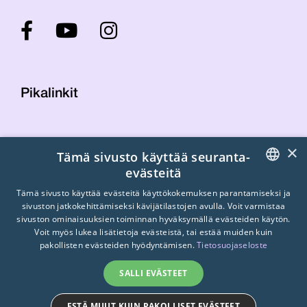
Pikalinkit
Yhteystiedot
×
Tämä sivusto käyttää seuranta-
Laskutustiedot
evästeitä
STTK:n kuvapankki
FINNISH
Tietosuojaseloste
Tämä sivusto käyttää evästeitä käyttökokemuksen parantamiseksi ja
sivuston jatkokehittämiseksi kävijätilastojen avulla. Voit varmistaa
Turvallisemman tilan periaatteet
ENGLISH
sivuston ominaisuuksien toiminnan hyväksymällä evästeiden käytön.
Voit myös lukea lisätietoja evästeistä, tai estää muiden kuin
SWEDISH
pakollisten evästeiden hyödyntämisen.
Tietosuojaseloste
SALLI EVÄSTEET
ESTÄ MUUT KUIN PAKOLLISET EVÄSTEET