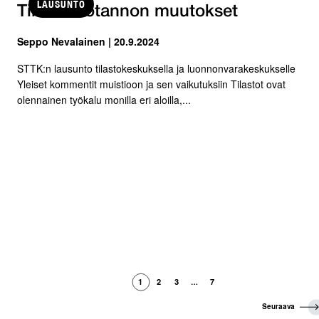
LAUSUNTO
Tilastotuotannon muutokset
Seppo Nevalainen | 20.9.2024
STTK:n lausunto tilastokeskuksella ja luonnonvarakeskukselle
Yleiset kommentit muistioon ja sen vaikutuksiin Tilastot ovat
olennainen työkalu monilla eri aloilla,...
1
2
3
7
…
S
Seuraava
e