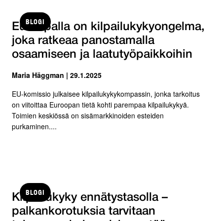
BLOGI
Euroopalla on kilpailukykyongelma,
joka ratkeaa panostamalla
osaamiseen ja laatutyöpaikkoihin
Maria Häggman | 29.1.2025
EU-komissio julkaisee kilpailukykykompassin, jonka tarkoitus
on viitoittaa Euroopan tietä kohti parempaa kilpailukykyä.
Toimien keskiössä on sisämarkkinoiden esteiden
purkaminen....
BLOGI
Kilpailukyky ennätystasolla –
palkankorotuksia tarvitaan