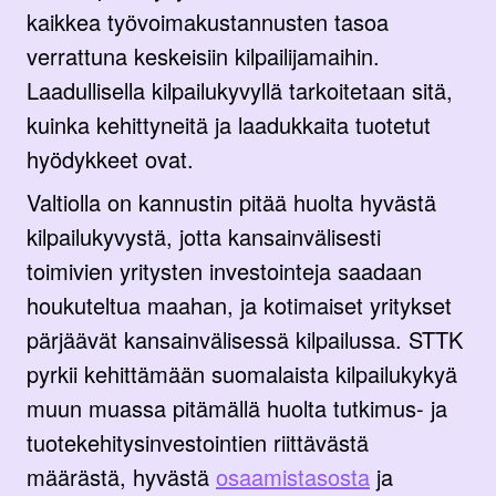
kaikkea työvoimakustannusten tasoa
verrattuna keskeisiin kilpailijamaihin.
Laadullisella kilpailukyvyllä tarkoitetaan sitä,
kuinka kehittyneitä ja laadukkaita tuotetut
hyödykkeet ovat.
Valtiolla on kannustin pitää huolta hyvästä
kilpailukyvystä, jotta kansainvälisesti
toimivien yritysten investointeja saadaan
houkuteltua maahan, ja kotimaiset yritykset
pärjäävät kansainvälisessä kilpailussa. STTK
pyrkii kehittämään suomalaista kilpailukykyä
muun muassa pitämällä huolta tutkimus- ja
tuotekehitysinvestointien riittävästä
määrästä, hyvästä
osaamistasosta
ja