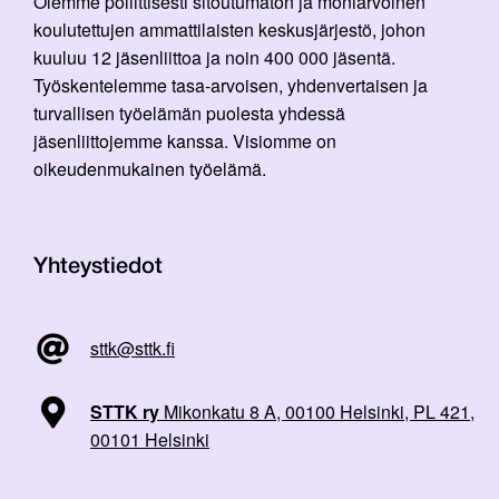
Olemme poliittisesti sitoutumaton ja moniarvoinen
koulutettujen ammattilaisten keskusjärjestö, johon
kuuluu 12 jäsenliittoa ja noin 400 000 jäsentä.
Työskentelemme tasa-arvoisen, yhdenvertaisen ja
turvallisen työelämän puolesta yhdessä
jäsenliittojemme kanssa. Visiomme on
oikeudenmukainen työelämä.
Yhteystiedot
sttk@sttk.fi
STTK ry
Mikonkatu 8 A, 00100 Helsinki, PL 421,
00101 Helsinki