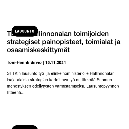
LAUSUNTO
TEM:n hallinnonalan toimijoiden
strategiset painopisteet, toimialat ja
osaamiskeskittymät
Tom-Henrik Sirviö | 15.11.2024
STTK:n lausunto työ- ja elinkeinoministeriölle Hallinnonalan
laaja-alaista strategiaa kartoittava työ on tärkeää Suomen
menestyksen edellytysten varmistamiseksi. Lausuntopyynnön
liitteenä...