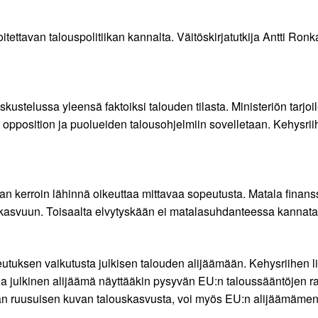
oitettavan talouspolitiikan kannalta. Väitöskirjatutkija Antti Ron
kustelussa yleensä faktoiksi talouden tilasta. Ministeriön tarjoile
 opposition ja puolueiden talousohjelmiin sovelletaan. Kehysriihi o
n kerroin lähinnä oikeuttaa mittavaa sopeutusta. Matala finanssipo
ouskasvuun. Toisaalta elvytyskään ei matalasuhdanteessa kannat
eutuksen vaikutusta julkisen talouden alijäämään. Kehysriihen 
lla julkinen alijäämä näyttääkin pysyvän EU:n taloussääntöjen ra
liian ruusuisen kuvan talouskasvusta, voi myös EU:n alijäämämene