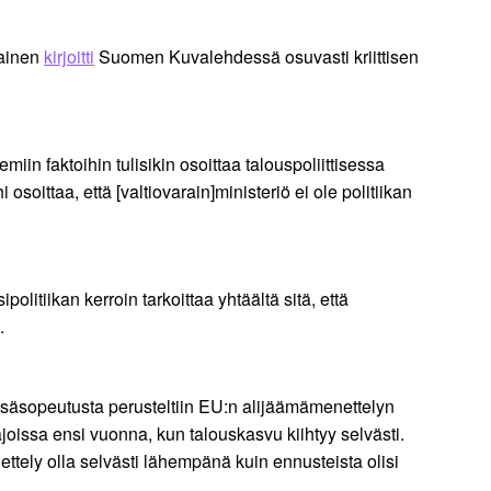
kainen
kirjoitti
Suomen Kuvalehdessä osuvasti kriittisen
miin faktoihin tulisikin osoittaa talouspoliittisessa
soittaa, että [valtiovarain]ministeriö ei ole politiikan
litiikan kerroin tarkoittaa yhtäältä sitä, että
a.
lisäsopeutusta perusteltiin EU:n alijäämämenettelyn
joissa ensi vuonna, kun talouskasvu kiihtyy selvästi.
ttely olla selvästi lähempänä kuin ennusteista olisi