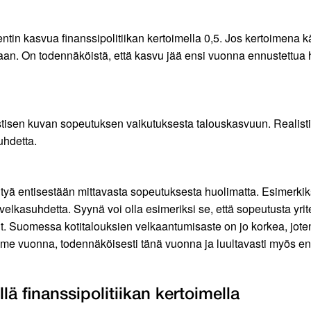
tin kasvua finanssipolitiikan kertoimella 0,5. Jos kertoimena käy
llaan. On todennäköistä, että kasvu jää ensi vuonna ennustettu
stisen kuvan sopeutuksen vaikutuksesta talouskasvuun. Realisti
uhdetta.
tyä entisestään mittavasta sopeutuksesta huolimatta. Esimerki
 velkasuhdetta. Syynä voi olla esimeriksi se, että sopeutusta y
t. Suomessa kotitalouksien velkaantumisaste on jo korkea, joten
ime vuonna, todennäköisesti tänä vuonna ja luultavasti myös e
ä finanssipolitiikan kertoimella