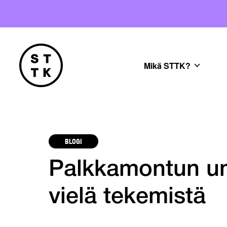
Mikä STTK?
BLOGI
Palkkamontun u
vielä tekemistä