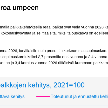
uroa umpeen
malla palkkakehityksellä reaalipalkat ovat vielä vuonna 2026 kaks
 kokonaiskysyntää ja selittää sitä, miksi talouskasvu on edellee
uonna 2026, tarvittaisiin noin prosentin korkeammat sopimuskor
a sopimuskorotuksiksi 2,7 prosenttia ensi vuonna ja 2,4 vuonna 
uonna ja 3,4 korotus vuonna 2026 riittäisivät kuromaan palkk