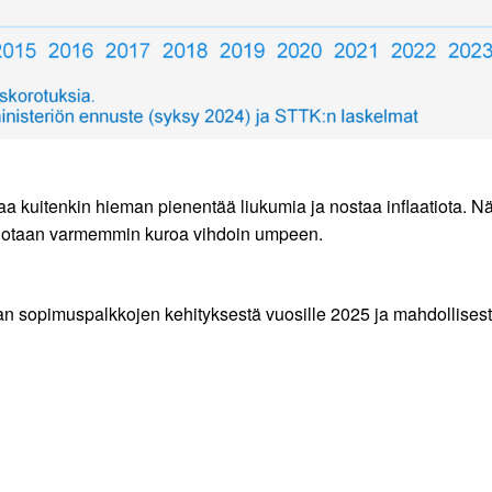
a kuitenkin hieman pienentää liukumia ja nostaa inflaatiota. 
tahdotaan varmemmin kuroa vihdoin umpeen.
an sopimuspalkkojen kehityksestä vuosille 2025 ja mahdollisest