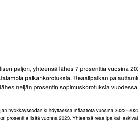
llisen paljon, yhteensä lähes 7 prosenttia vuosina 2
lampia palkankorotuksia. Reaalipalkan palauttaminen
lähes neljän prosentin sopimuskorotuksia vuodessa
jän hyökkäyssodan kiihdyttäessä inflaatiota vuosina 2022–2023. 
aksi prosenttia lisää vuonna 2023. Yhteensä reaalipalkat laskiva