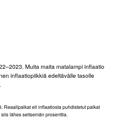
022–2023. Muita maita matalampi inflaatio
 inflaatiopiikkiä edeltävälle tasolle
.
Reaalipalkat eli inflaatiosta puhdistetut palkat
t siis lähes seitsemän prosenttia.