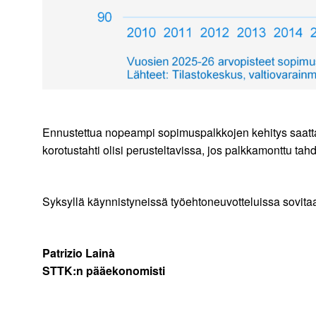
Ennustettua nopeampi sopimuspalkkojen kehitys saatta
korotustahti olisi perusteltavissa, jos palkkamonttu 
Syksyllä käynnistyneissä työehtoneuvotteluissa sovita
Patrizio Lainà
STTK:n pääekonomisti