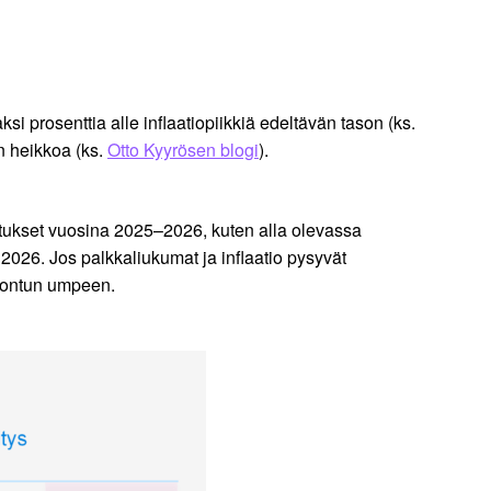
i prosenttia alle inflaatiopiikkiä edeltävän tason (ks.
n heikkoa (ks.
Otto Kyyrösen blogi
).
otukset vuosina 2025–2026, kuten alla olevassa
2026. Jos palkkaliukumat ja inflaatio pysyvät
amontun umpeen.