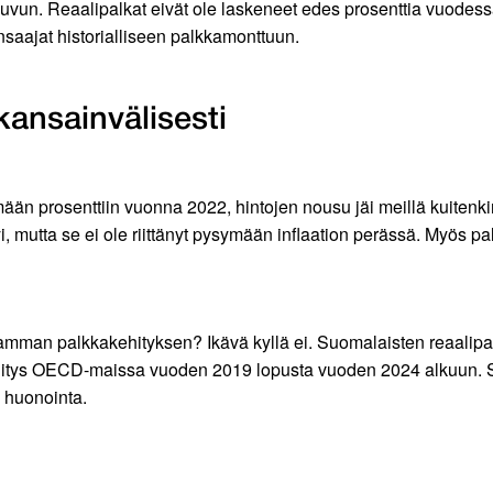
luvun. Reaalipalkat eivät ole laskeneet edes prosenttia vuodes
nsaajat historialliseen palkkamonttuun.
kansainvälisesti
mään prosenttiin vuonna 2022, hintojen nousu jäi meillä kuiten
i, mutta se ei ole riittänyt pysymään inflaation perässä. Myös p
amman palkkakehityksen? Ikävä kyllä ei. Suomalaisten reaalipal
 kehitys OECD-maissa vuoden 2019 lopusta vuoden 2024 alkuun.
in huonointa.