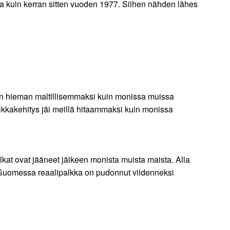
sa kuin kerran sitten vuoden 1977. Siihen nähden lähes
kin hieman maltillisemmaksi kuin monissa muissa
alkkakehitys jäi meillä hitaammaksi kuin monissa
kat ovat jääneet jälkeen monista muista maista. Alla
 Suomessa reaalipalkka on pudonnut viidenneksi